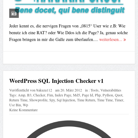
Jeder kennt es, die nervigen Fragen von „0815“ User wie z.B: Wie
benutz ich eine RAT? oder Wie Ddos ich die Page? Ja, genau solche
Fragen bringen in mir die Galle zum überlaufen....
weiterlesen...
WordPress SQL Injection Checker v1
Veröffentlicht von
¥akuza112
am
20. März 2012
in :
Tools
,
Vulnerabilities
Tags:
Amp
,
B3
,
Checker
,
Fim
,
Index Page
,
Md5
,
Page Id
,
Php
,
Python
,
Quot
,
Return Time
,
Showprofile
,
Spy
,
Sql Injection
,
Time Return
,
Time Time
,
Timer
,
Usr Bin
,
Wp
Keine Kommentare