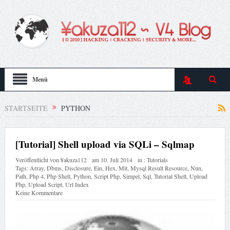
Menü
STARTSEITE
PYTHON
[Tutorial] Shell upload via SQLi – Sqlmap
Veröffentlicht von
¥akuza112
am
10. Juli 2014
in :
Tutorials
Tags:
Array
,
Dbms
,
Disclosure
,
Ein
,
Hex
,
Mit
,
Mysql Result Resource
,
Nun
,
Path
,
Php 4
,
Php Shell
,
Python
,
Script Php
,
Simpel
,
Sql
,
Tutorial Shell
,
Upload
Php
,
Upload Script
,
Url Index
Keine Kommentare