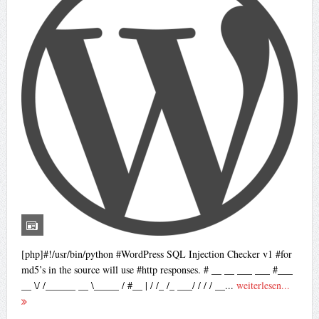
[php]#!/usr/bin/python #WordPress SQL Injection Checker v1 #for
md5’s in the source will use #http responses. # __ __ ___ ___ #___
__ \/ /______ __ \_____ / #__ | / /_ /_ ___/ / / / __...
weiterlesen...