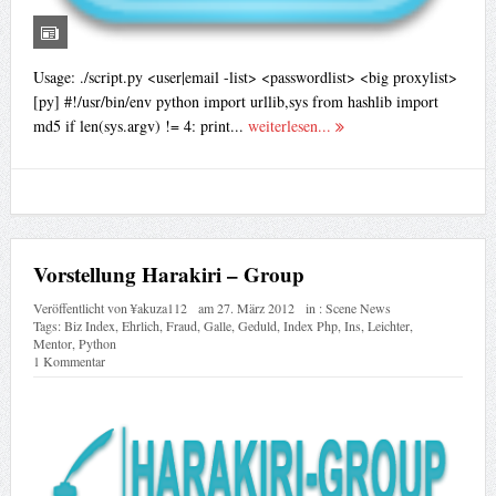
Usage: ./script.py <user|email -list> <passwordlist> <big proxylist>
[py] #!/usr/bin/env python import urllib,sys from hashlib import
md5 if len(sys.argv) != 4: print...
weiterlesen...
Vorstellung Harakiri – Group
Veröffentlicht von
¥akuza112
am
27. März 2012
in :
Scene News
Tags:
Biz Index
,
Ehrlich
,
Fraud
,
Galle
,
Geduld
,
Index Php
,
Ins
,
Leichter
,
Mentor
,
Python
1 Kommentar