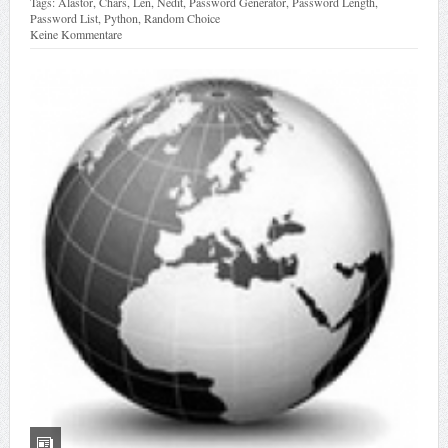
Tags:
Alastor
,
Chars
,
Len
,
Nedit
,
Password Generator
,
Password Length
,
Password List
,
Python
,
Random Choice
Keine Kommentare