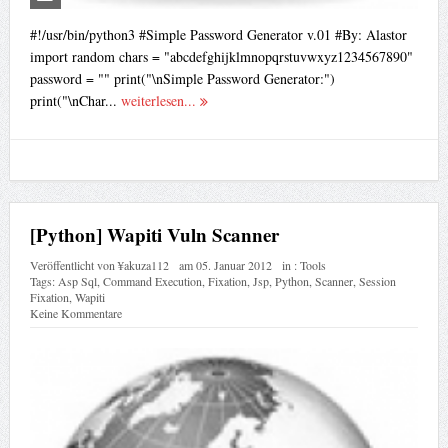
#!/usr/bin/python3 #Simple Password Generator v.01 #By: Alastor
import random chars = "abcdefghijklmnopqrstuvwxyz1234567890"
password = "" print("\nSimple Password Generator:")
print("\nChar...
weiterlesen...
[Python] Wapiti Vuln Scanner
Veröffentlicht von
¥akuza112
am
05. Januar 2012
in :
Tools
Tags:
Asp Sql
,
Command Execution
,
Fixation
,
Jsp
,
Python
,
Scanner
,
Session
Fixation
,
Wapiti
Keine Kommentare