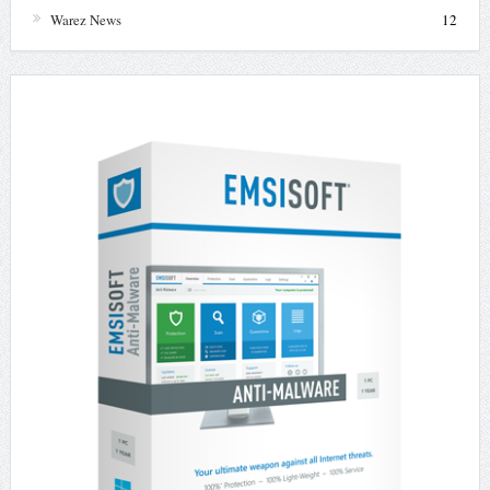
Warez News
12