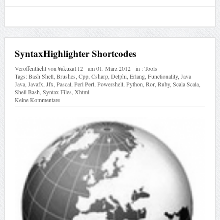
SyntaxHighlighter Shortcodes
Veröffentlicht von
¥akuza112
am
01. März 2012
in :
Tools
Tags:
Bash Shell
,
Brushes
,
Cpp
,
Csharp
,
Delphi
,
Erlang
,
Functionality
,
Java
Java
,
Javafx
,
Jfx
,
Pascal
,
Perl Perl
,
Powershell
,
Python
,
Ror
,
Ruby
,
Scala Scala
,
Shell Bash
,
Syntax Files
,
Xhtml
Keine Kommentare