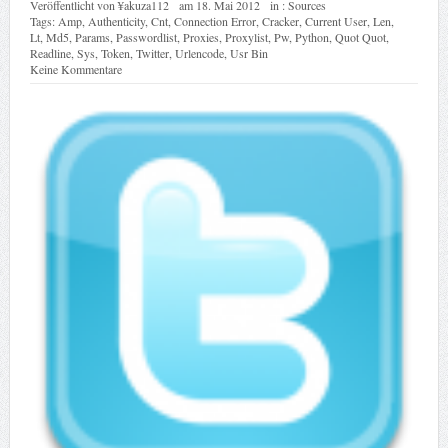
Veröffentlicht von
¥akuza112
am
18. Mai 2012
in :
Sources
Tags:
Amp
,
Authenticity
,
Cnt
,
Connection Error
,
Cracker
,
Current User
,
Len
,
Lt
,
Md5
,
Params
,
Passwordlist
,
Proxies
,
Proxylist
,
Pw
,
Python
,
Quot Quot
,
Readline
,
Sys
,
Token
,
Twitter
,
Urlencode
,
Usr Bin
Keine Kommentare