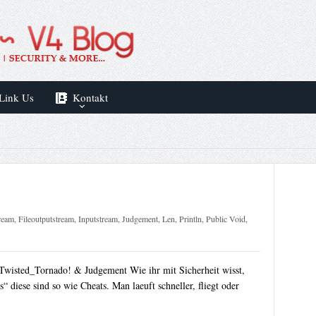
Link Us
Kontakt
tream
,
Fileoutputstream
,
Inputstream
,
Judgement
,
Len
,
Println
,
Public Void
,
: Twisted_Tornado! & Judgement Wie ihr mit Sicherheit wisst,
s“ diese sind so wie Cheats. Man laeuft schneller, fliegt oder