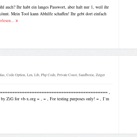
hl auch? Ihr habt ein langes Passwort, aber halt nur 1, weil ihr
önnt. Mein Tool kann Abhilfe schaffen! Ihr gebt dort einfach
rlesen...
ias
,
Code Option
,
Len
,
Lib
,
Php Code
,
Private Const
,
Sandboxie
,
Zeiger
============================================== ‚
y ZiG for vb-x.org = ‚ = ‚ For testing purposes only! = ‚ I’m