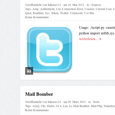
Veröffentlicht von
¥akuza112
am
18. Mai 2012
in :
Sources
Tags:
Amp
,
Authenticity
,
Cnt
,
Connection Error
,
Cracker
,
Current User
,
L
Quot
,
Readline
,
Sys
,
Token
,
Twitter
,
Urlencode
,
Usr Bin
Keine Kommentare
Usage: ./script.py <user|
python import urllib,sys 
weiterlesen...
Mail Bomber
Veröffentlicht von
¥akuza112
am
05. März 2012
in :
Tools
Tags:
Array
,
Chr
,
Dieter
,
Gt 4
,
Len
,
Lt
,
Mail Bomber
,
Mail Php
,
Namelist
Keine Kommentare