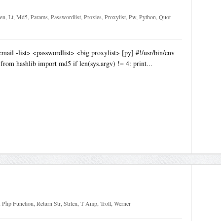
en
,
Lt
,
Md5
,
Params
,
Passwordlist
,
Proxies
,
Proxylist
,
Pw
,
Python
,
Quot
email -list> <passwordlist> <big proxylist> [py] #!/usr/bin/env
from hashlib import md5 if len(sys.argv) != 4: print...
,
Php Function
,
Return Str
,
Strlen
,
T Amp
,
Troll
,
Werner