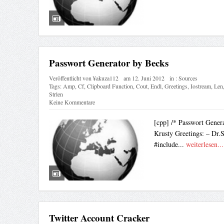
Passwort Generator by Becks
Veröffentlicht von
¥akuza112
am
12. Juni 2012
in :
Sources
Tags:
Amp
,
Cf
,
Clipboard Function
,
Cout
,
Endl
,
Greetings
,
Iostream
,
Len
Strlen
Keine Kommentare
[cpp] /* Passwort Gen
Krusty Greetings: – Dr.S
#include...
weiterlesen..
Twitter Account Cracker