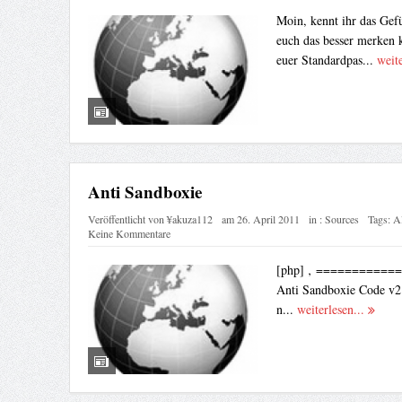
Moin, kennt ihr das Gefü
euch das besser merken k
euer Standardpas...
weite
Anti Sandboxie
Veröffentlicht von
¥akuza112
am
26. April 2011
in :
Sources
Tags:
Al
Keine Kommentare
[php] ‚ ==========
Anti Sandboxie Code v2 b
n...
weiterlesen...