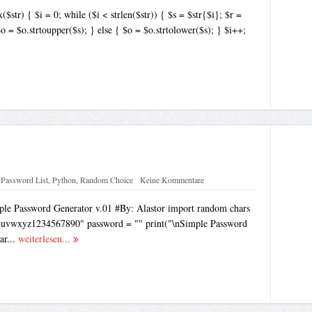
$str) { $i = 0; while ($i < strlen($str)) { $s = $str{$i}; $r =
$o = $o.strtoupper($s); } else { $o = $o.strtolower($s); } $i++;
,
Password List
,
Python
,
Random Choice
Keine Kommentare
ple Password Generator v.01 #By: Alastor import random chars
tuvwxyz1234567890" password = "" print("\nSimple Password
ar...
weiterlesen...