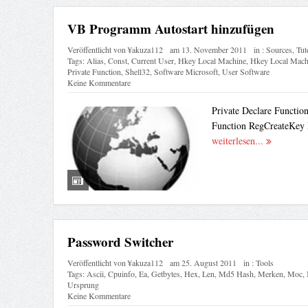
VB Programm Autostart hinzufügen
Veröffentlicht von
¥akuza112
am
13. November 2011
in :
Sources
,
Tut
Tags:
Alias
,
Const
,
Current User
,
Hkey Local Machine
,
Hkey Local Mach
Private Function
,
Shell32
,
Software Microsoft
,
User Software
Keine Kommentare
Private Declare Functio
Function RegCreateKey 
weiterlesen...
Password Switcher
Veröffentlicht von
¥akuza112
am
25. August 2011
in :
Tools
Tags:
Ascii
,
Cpuinfo
,
Ea
,
Getbytes
,
Hex
,
Len
,
Md5 Hash
,
Merken
,
Moc
,
Ursprung
Keine Kommentare