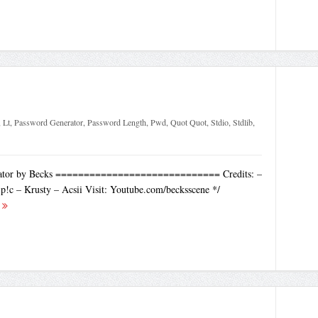
,
Lt
,
Password Generator
,
Password Length
,
Pwd
,
Quot Quot
,
Stdio
,
Stdlib
,
erator by Becks ============================= Credits: –
p!c – Krusty – Acsii Visit: Youtube.com/becksscene */
.