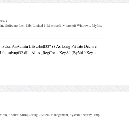
orials
ine Software
,
Len
,
Lib
,
Limited 1
,
Microsoft
,
Microsoft Windows
,
Myfile
,
n IsUserAnAdmin Lib „shell32“ () As Long Private Declare
Lib „advapi32.dll“ Alias „RegCreateKeyA“ (ByVal hKey...
Moin
,
Spoiler
,
String String
,
System Management
,
System Security
,
Tmp
,