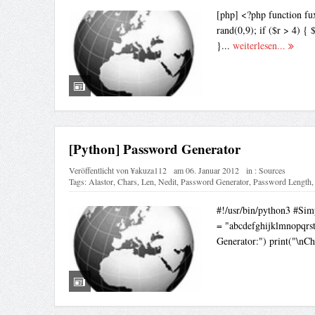
[php] <?php function fux(
rand(0,9); if ($r > 4) { 
}...
weiterlesen...
[Python] Password Generator
Veröffentlicht von
¥akuza112
am
06. Januar 2012
in :
Sources
Tags:
Alastor
,
Chars
,
Len
,
Nedit
,
Password Generator
,
Password Length
#!/usr/bin/python3 #Sim
= "abcdefghijklmnopqrs
Generator:") print("\nCh