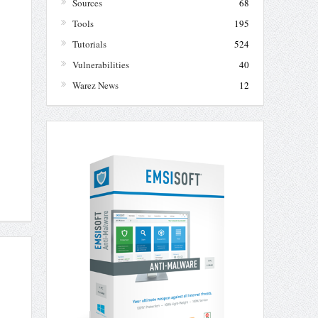
Sources
68
Tools
195
Tutorials
524
Vulnerabilities
40
Warez News
12