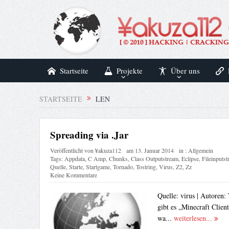
Startseite
Projekte
Über uns
STARTSEITE
LEN
Spreading via .Jar
Veröffentlicht von
¥akuza112
am
13. Januar 2014
in :
Allgemein
Tags:
Appdata
,
C Amp
,
Chunks
,
Class Outputstream
,
Eclipse
,
Fileinputs
Quelle
,
Starte
,
Startgame
,
Tornado
,
Tostring
,
Virus
,
Z2
,
Zz
Keine Kommentare
Quelle: virus | Autoren
gibt es „Minecraft Client
wa...
weiterlesen...