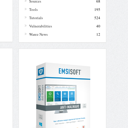
Sources
68
Tools
195
Tutorials
524
Vulnerabilities
40
Warez News
12