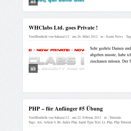
WHClabs Ltd. goes Private !
Veröffentlicht von
¥akuza112
am
26. März 2012
in :
Scene News
Tag
Sehr geehrte Damen und 
abgeben musste, habe ic
zuschauen müssen. Der U
PHP – für Anfänger #5 Übung
Veröffentlicht von
¥akuza112
am
22. Februar 2012
in :
Tutorials
Tags:
Als
,
Article 9
,
Br
,
Index Php
,
Input Type Text
,
Lt
,
Php
,
Php Tutorial