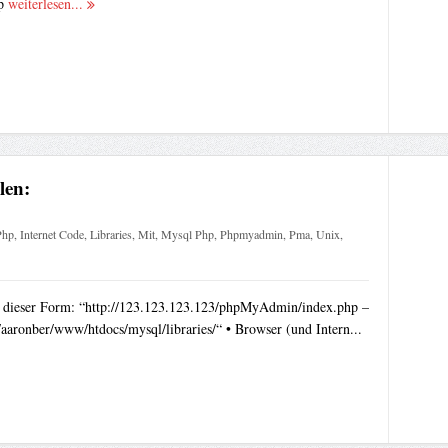
hp
weiterlesen...
len:
Php
,
Internet Code
,
Libraries
,
Mit
,
Mysql Php
,
Phpmyadmin
,
Pma
,
Unix
,
in dieser Form: “http://123.123.123.123/phpMyAdmin/index.php –
ronber/www/htdocs/mysql/libraries/“ • Browser (und Intern...