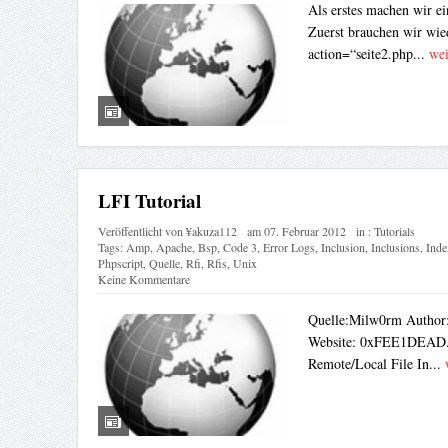
Als erstes machen wir ei
Zuerst brauchen wir wied
action=“seite2.php...
wei
LFI Tutorial
Veröffentlicht von
¥akuza112
am
07. Februar 2012
in :
Tutorials
Tags:
Amp
,
Apache
,
Bsp
,
Code 3
,
Error Logs
,
Inclusion
,
Inclusions
,
Inde
Phpscript
,
Quelle
,
Rfi
,
Rfis
,
Unix
Keine Kommentare
Quelle:Milw0rm Author: 
Website: 0xFEE1DEAD.de
Remote/Local File In...