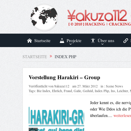
Startseite
Projekte
Über uns
STARTSEITE
INDEX PHP
Vorstellung Harakiri – Group
Veröffentlicht von
¥akuza112
am
27. März 2012
in :
Scene News
Tags:
Biz Index
,
Ehrlich
,
Fraud
,
Galle
,
Geduld
,
Index Php
,
Ins
,
Leichter
,
Jeder kennt es, die ner
oder Wie Ddos ich die P
überlaufen....
weiterlese