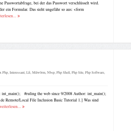
ne Passwortabfrage, bei der das Passwort verschlüsselt wird.
er ein Formular. Das sieht ungefähr so aus: <form
terlesen...
x Php
,
Interessant
,
Lfi
,
Milw0rm
,
Nbsp
,
Php Shell
,
Php Site
,
Php Software
,
int_main(); #ruling the web since 9/2008 Author: int_main();
 Remote/Local File Inclusion Basic Tutorial 1.] Was sind
weiterlesen...