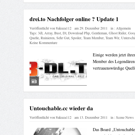
drei.to Nachfolger online ? Update 1
Veröffentlicht von
¥akuza112
am
29. Dezember 2011
in :
Allgemein
Tags:
3dl
,
Array
,
Bust
,
Dl
,
Download Php
,
Gentleman
,
Ghost Rider
,
Goog
Quelle
,
Ruinieren
,
Sehr Gut
,
Spoiler
,
Team Member
,
Team Wir
,
Untersch
Keine Kommentare
Einige werden jetzt ihre
Member des Legendären 
vertrauenswürdige Quell
Untouchable.cc wieder da
Veröffentlicht von
¥akuza112
am
13. Dezember 2011
in :
Scene News
Das Board „Untouchable