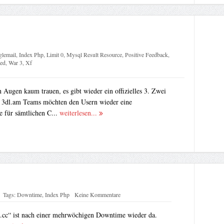
lemail
,
Index Php
,
Limit 0
,
Mysql Result Resource
,
Positive Feedback
,
ied
,
War 3
,
Xf
n Augen kaum trauen, es gibt wieder ein offizielles 3. Zwei
3dl.am Teams möchten den Usern wieder eine
e für sämtlichen C...
weiterlesen...
Tags:
Downtime
,
Index Php
Keine Kommentare
.cc“ ist nach einer mehrwöchigen Downtime wieder da.