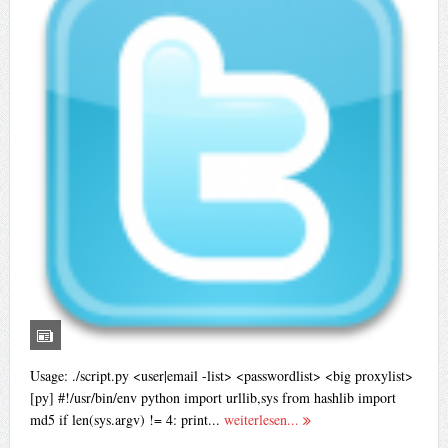
Usage: ./script.py <user|email -list> <passwordlist> <big proxylist>
[py] #!/usr/bin/env python import urllib,sys from hashlib import
md5 if len(sys.argv) != 4: print...
weiterlesen...