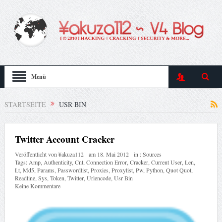
Menü
STARTSEITE
USR BIN
Twitter Account Cracker
Veröffentlicht von
¥akuza112
am
18. Mai 2012
in :
Sources
Tags:
Amp
,
Authenticity
,
Cnt
,
Connection Error
,
Cracker
,
Current User
,
Len
,
Lt
,
Md5
,
Params
,
Passwordlist
,
Proxies
,
Proxylist
,
Pw
,
Python
,
Quot Quot
,
Readline
,
Sys
,
Token
,
Twitter
,
Urlencode
,
Usr Bin
Keine Kommentare