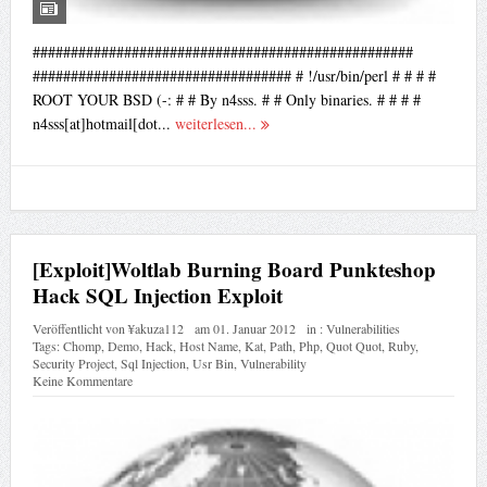
##################################################
################################## # !/usr/bin/perl # # # #
ROOT YOUR BSD (-: # # By n4sss. # # Only binaries. # # # #
n4sss[at]hotmail[dot...
weiterlesen...
[Exploit]Woltlab Burning Board Punkteshop
Hack SQL Injection Exploit
Veröffentlicht von
¥akuza112
am
01. Januar 2012
in :
Vulnerabilities
Tags:
Chomp
,
Demo
,
Hack
,
Host Name
,
Kat
,
Path
,
Php
,
Quot Quot
,
Ruby
,
Security Project
,
Sql Injection
,
Usr Bin
,
Vulnerability
Keine Kommentare