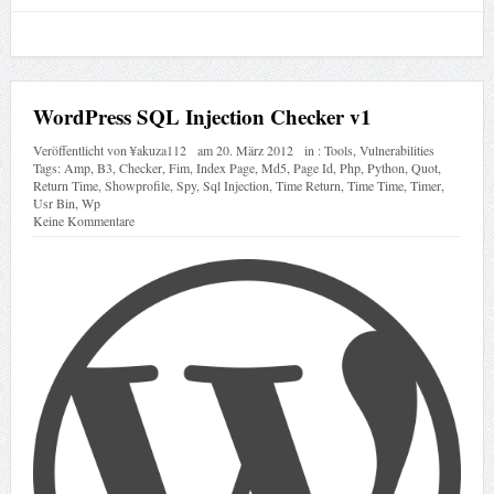
WordPress SQL Injection Checker v1
Veröffentlicht von
¥akuza112
am
20. März 2012
in :
Tools
,
Vulnerabilities
Tags:
Amp
,
B3
,
Checker
,
Fim
,
Index Page
,
Md5
,
Page Id
,
Php
,
Python
,
Quot
,
Return Time
,
Showprofile
,
Spy
,
Sql Injection
,
Time Return
,
Time Time
,
Timer
,
Usr Bin
,
Wp
Keine Kommentare