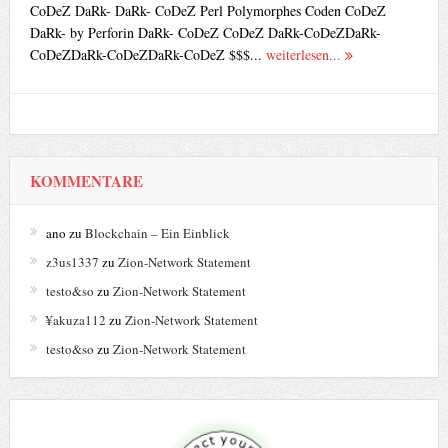
CoDeZ DaRk- DaRk- CoDeZ Perl Polymorphes Coden CoDeZ
DaRk- by Perforin DaRk- CoDeZ CoDeZ DaRk-CoDeZDaRk-
CoDeZDaRk-CoDeZDaRk-CoDeZ $$$...
weiterlesen...
KOMMENTARE
ano
zu
Blockchain – Ein Einblick
z3us1337
zu
Zion-Network Statement
testo&so
zu
Zion-Network Statement
¥akuza112
zu
Zion-Network Statement
testo&so
zu
Zion-Network Statement