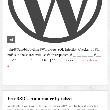
[php]#!/usr/bin/python #WordPress SQL Injection Checker v1 #for
md5’s in the source will use #http responses. # __ __ ___ ___ #___
__ \/ /______ __ \_____ / #__ | / /_ /_ ___/ / / / __...
weiterlesen...
FreeBSD – Auto rooter by n4sss
Veröffentlicht von
¥akuza112
am
10. Januar 2012
in :
Tools
,
Vulnerabilities
Tags:
Auto Rooter
,
Binaries
,
Brazilians
,
Bsd
,
Chmod 777
,
Dot Com
,
Freebsd
,