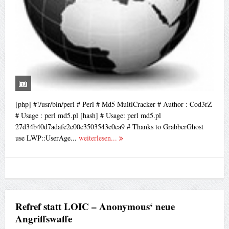
[php] #!/usr/bin/perl # Perl # Md5 MultiCracker # Author : Cod3rZ
# Usage : perl md5.pl [hash] # Usage: perl md5.pl
27d34b40d7adafe2e00c3503543e0ca9 # Thanks to GrabberGhost
use LWP::UserAge...
weiterlesen...
Refref statt LOIC – Anonymous‘ neue
Angriffswaffe