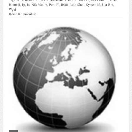
Hotmail
,
Jp
,
Js
,
Nfs Mount
,
Perl
,
Pl
,
R00t
,
Root Shell
,
System Id
,
Usr Bin
,
Wget
Keine Kommentare