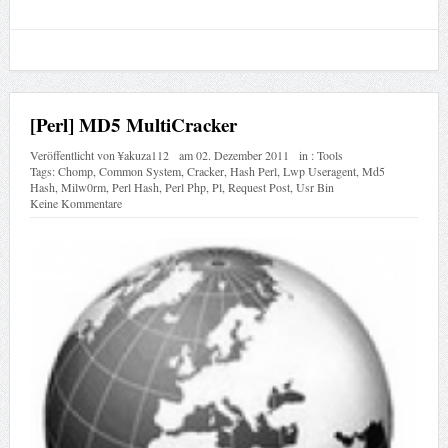
[Perl] MD5 MultiCracker
Veröffentlicht von
¥akuza112
am
02. Dezember 2011
in :
Tools
Tags:
Chomp
,
Common System
,
Cracker
,
Hash Perl
,
Lwp Useragent
,
Md5
Hash
,
Milw0rm
,
Perl Hash
,
Perl Php
,
Pl
,
Request Post
,
Usr Bin
Keine Kommentare