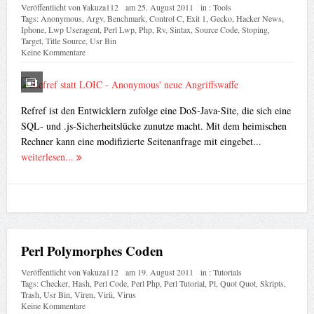
Veröffentlicht von
¥akuza112
am
25. August 2011
in :
Tools
Tags:
Anonymous
,
Argv
,
Benchmark
,
Control C
,
Exit 1
,
Gecko
,
Hacker News
,
Iphone
,
Lwp Useragent
,
Perl Lwp
,
Php
,
Rv
,
Sintax
,
Source Code
,
Stoping
,
Target
,
Title Source
,
Usr Bin
Keine Kommentare
Refref ist den Entwicklern zufolge eine DoS-Java-Site, die sich eine
SQL- und .js-Sicherheitslücke zunutze macht. Mit dem heimischen
Rechner kann eine modifizierte Seitenanfrage mit eingebet...
weiterlesen...
Perl Polymorphes Coden
Veröffentlicht von
¥akuza112
am
19. August 2011
in :
Tutorials
Tags:
Checker
,
Hash
,
Perl Code
,
Perl Php
,
Perl Tutorial
,
Pl
,
Quot Quot
,
Skripts
,
Trash
,
Usr Bin
,
Viren
,
Virii
,
Virus
Keine Kommentare