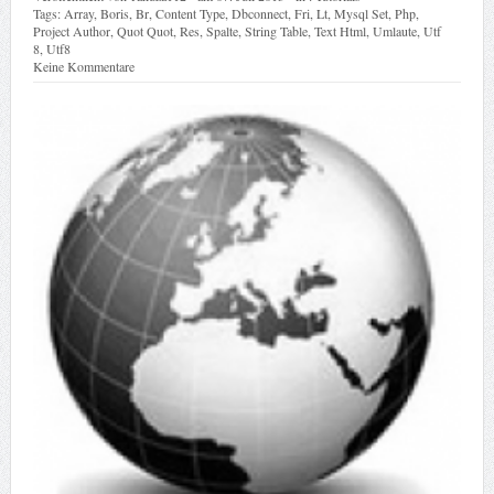
Tags:
Array
,
Boris
,
Br
,
Content Type
,
Dbconnect
,
Fri
,
Lt
,
Mysql Set
,
Php
,
Project Author
,
Quot Quot
,
Res
,
Spalte
,
String Table
,
Text Html
,
Umlaute
,
Utf
8
,
Utf8
Keine Kommentare