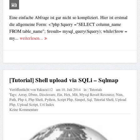
Eine einfache Abfrage ist gar nicht so kompliziert. Hier ist erstmal
die allgemeine Form: <?php $query ="SELECT column_name
FROM table_name"; $result= mysql_query($query); while($row =
my...
weiterlesen...
[Tutorial] Shell upload via SQLi – Sqlmap
Veröffentlicht von
¥akuza112
am
10. Juli 2014
in :
Tutorials
Tags:
Array
,
Dbms
,
Disclosure
,
Ein
,
Hex
,
Mit
,
Mysql Result Resource
,
Nun
,
Path
,
Php 4
,
Php Shell
,
Python
,
Script Php
,
Simpel
,
Sql
,
Tutorial Shell
,
Upload
Php
,
Upload Script
,
Url Index
Keine Kommentare