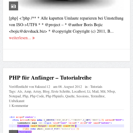
[php] <?php /** * Alle kaputten Umlaute reparieren bei Umstellung
von ISO->UTF8 * * @project – * @author Boris Bojic
<
bojic@devshack.biz
> * @copyright Copyright (c) 2011, B...
weiterlesen...
PHP für Anfänger – Tutorialreihe
Veröffentlicht von
¥akuza112
am
08. August 2012
in :
Tutorials
Tags:
Als
,
Amp
,
Array
,
Blog
,
Erste Schritte
,
Localhost
,
Lt
,
Mail
,
Mit
,
Nbsp
,
Notepad
,
Php
,
Php Code
,
Php Phpinfo
,
Quelle
,
Sessions
,
Texteditor
,
Unbekannt
1 Kommentar