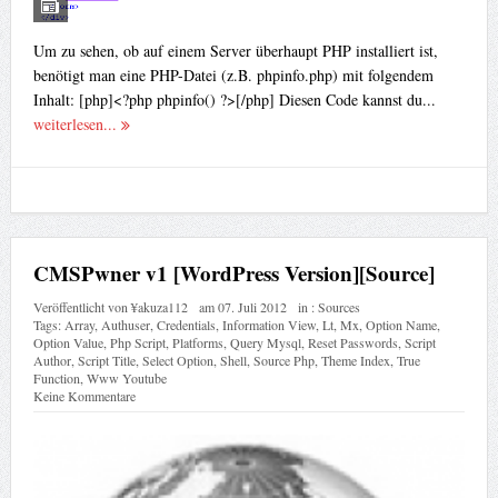
Um zu sehen, ob auf einem Server überhaupt PHP installiert ist,
benötigt man eine PHP-Datei (z.B. phpinfo.php) mit folgendem
Inhalt: [php]<?php phpinfo() ?>[/php] Diesen Code kannst du...
weiterlesen...
CMSPwner v1 [WordPress Version][Source]
Veröffentlicht von
¥akuza112
am
07. Juli 2012
in :
Sources
Tags:
Array
,
Authuser
,
Credentials
,
Information View
,
Lt
,
Mx
,
Option Name
,
Option Value
,
Php Script
,
Platforms
,
Query Mysql
,
Reset Passwords
,
Script
Author
,
Script Title
,
Select Option
,
Shell
,
Source Php
,
Theme Index
,
True
Function
,
Www Youtube
Keine Kommentare