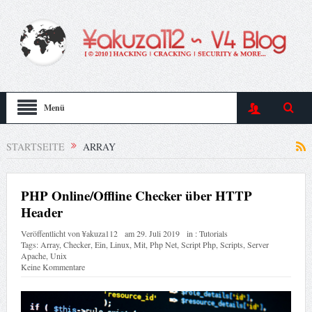
Menü
STARTSEITE
ARRAY
PHP Online/Offline Checker über HTTP
Header
Veröffentlicht von
¥akuza112
am
29. Juli 2019
in :
Tutorials
Tags:
Array
,
Checker
,
Ein
,
Linux
,
Mit
,
Php Net
,
Script Php
,
Scripts
,
Server
Apache
,
Unix
Keine Kommentare