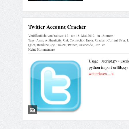
Twitter Account Cracker
Veröffentlicht von
¥akuza112
am
18. Mai 2012
in :
Sources
Tags:
Amp
,
Authenticity
,
Cnt
,
Connection Error
,
Cracker
,
Current User
,
L
Quot
,
Readline
,
Sys
,
Token
,
Twitter
,
Urlencode
,
Usr Bin
Keine Kommentare
Usage: ./script.py <user|
python import urllib,sys 
weiterlesen...