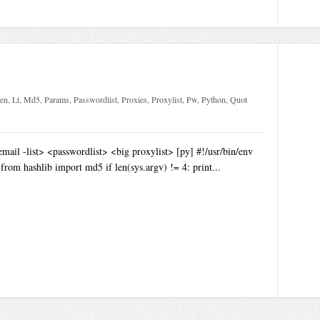
en
,
Lt
,
Md5
,
Params
,
Passwordlist
,
Proxies
,
Proxylist
,
Pw
,
Python
,
Quot
email -list> <passwordlist> <big proxylist> [py] #!/usr/bin/env
from hashlib import md5 if len(sys.argv) != 4: print...