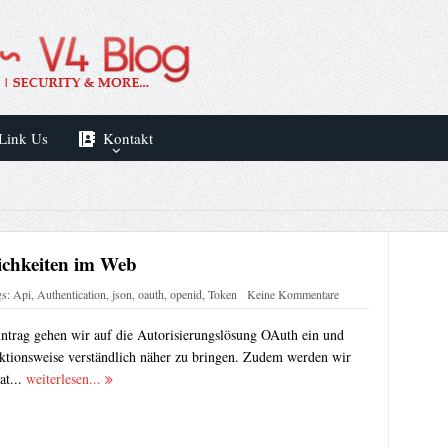
Link Us
Kontakt
ichkeiten im Web
gs:
Api
,
Authentication
,
json
,
oauth
,
openid
,
Token
Keine Kommentare
ntrag gehen wir auf die Autorisierungslösung OAuth ein und
ktionsweise verständlich näher zu bringen. Zudem werden wir
at...
weiterlesen...