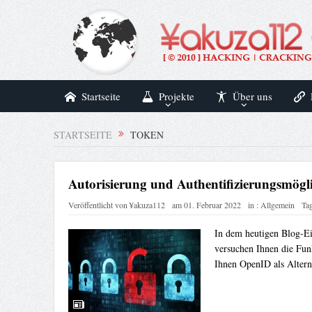
Startseite
Projekte
Über uns
STARTSEITE
TOKEN
Autorisierung und Authentifizierungsmögl
Veröffentlicht von
¥akuza112
am
01. Februar 2022
in :
Allgemein
Ta
In dem heutigen Blog-Ei
versuchen Ihnen die Fun
Ihnen OpenID als Altern