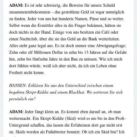
ADAM:
Es ist sehr schwierig, die Beweise für unsere Schuld
zusammenzubekommen – das gestohlene Geld ist sogar unmöglich
zu finden. Jeder von uns hat hunderte Namen, Pässe und so weiter.
Selbst wenn die Ermittler alles in die Finger bekämen, hätten sie
doch nichts in der Hand. Einige von uns besitzen ein Café oder
einen Nachtclub, über die sie das Geld an die Bank weiterleiten.
Alles sieht ganz legal aus. Es ist doch immer eine Abwägungsfrage:
Zehn oder elf Millionen Dollar in zehn bis 13 Jahren auf die Gefahr
hin, zehn bis fünfzehn Jahre in den Bau zu müssen. Wie ich mich
dort fühlen würde, weiß ich aber nicht, da ich ein Leben ohne
Freiheit nicht kenne.
HANSEN: Erklären Sie uns den Unterschied zwischen einem
begabten Skript-Kiddie und einem Blackhat. Wo sortieren Sie sich
persönlich ein?
ADAM:
Jeder fängt klein an. Es kommt eben darauf an, ob man
weitermacht. Ein Skript-Kiddie (Skid) wird es nie bis in den Profi-
Untergrund schaffen, das lassen die Erfahrenen dort gar nicht erst
zu. Skids werden als Fußabtreter benutzt. Ob ich ein Skid bin? Ich