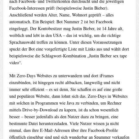
nach Facebook- und Twitterkonten durchsucht und die jeweiligen
Facebook-Interessen prüft (beispielsweise Justin Bieber).
Anschließend werden Alter, Name, Wohnort geprüft – alles
automatisch. Ein Beispiel: Bot Nummer 2 ist bei Facebook
eingeloggt. Der Kontobesitzer mag Justin Bieber, ist 14 Jahre alt,
weiblich und lebt in den USA – das ist wichtig, um die richtige
Sprachauswahl treffen zu können. Unter diesen Voraussetzungen
spuckt der Bot eine vorgefertigte Liste mit Links aus und wählt dort
beispielsweise die Schlagwort-Kombination „Justin Bieber sex tape
video“.
Mit Zero-Days Websites zu unterwandern und dort iFrames
einzubinden, ist hingegen recht altbacken, langweilig und nicht
immer sehr effizient – es sei denn, Sie schaffen es auf eine große
und populären Website, dann lohnt sich das. Zero-Days in Websites
mit solchen in Programmen wie Java zu verbinden, um Rechner
mittels Drive-by-Download zu kapern, ist da schon wesentlich
besser – besser jedenfalls als den Nutzer dazu zu bringen, eine
bestimmte Datei herunterzuladen. Viele Nutzer wissen ja nicht
einmal, dass ihre E-Mail-Adressen über ihre Facebook-Profile
öffentlich einsehbar sind und sich wunderbar an Spammer verkaufen