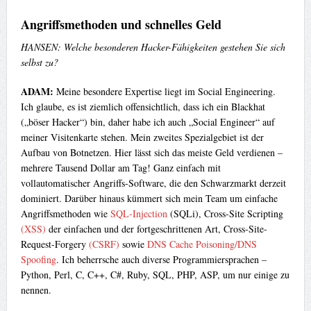
Angriffsmethoden und schnelles Geld
HANSEN: Welche besonderen Hacker-Fähigkeiten gestehen Sie sich
selbst zu?
ADAM:
Meine besondere Expertise liegt im Social Engineering.
Ich glaube, es ist ziemlich offensichtlich, dass ich ein Blackhat
(„böser Hacker“) bin, daher habe ich auch „Social Engineer“ auf
meiner Visitenkarte stehen. Mein zweites Spezialgebiet ist der
Aufbau von Botnetzen. Hier lässt sich das meiste Geld verdienen –
mehrere Tausend Dollar am Tag! Ganz einfach mit
vollautomatischer Angriffs-Software, die den Schwarzmarkt derzeit
dominiert. Darüber hinaus kümmert sich mein Team um einfache
Angriffsmethoden wie
SQL-Injection
(SQLi), Cross-Site Scripting
(XSS)
der einfachen und der fortgeschrittenen Art, Cross-Site-
Request-Forgery
(CSRF)
sowie
DNS Cache Poisoning/DNS
Spoofing
. Ich beherrsche auch diverse Programmiersprachen –
Python, Perl, C, C++, C#, Ruby, SQL, PHP, ASP, um nur einige zu
nennen.