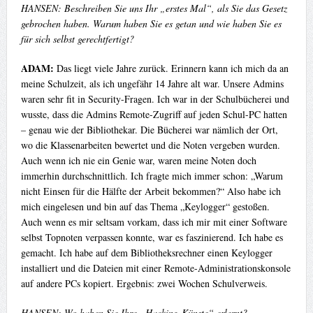
HANSEN: Beschreiben Sie uns Ihr „erstes Mal“, als Sie das Gesetz
gebrochen haben. Warum haben Sie es getan und wie haben Sie es
für sich selbst gerechtfertigt?
ADAM:
Das liegt viele Jahre zurück. Erinnern kann ich mich da an
meine Schulzeit, als ich ungefähr 14 Jahre alt war. Unsere Admins
waren sehr fit in Security-Fragen. Ich war in der Schulbücherei und
wusste, dass die Admins Remote-Zugriff auf jeden Schul-PC hatten
– genau wie der Bibliothekar. Die Bücherei war nämlich der Ort,
wo die Klassenarbeiten bewertet und die Noten vergeben wurden.
Auch wenn ich nie ein Genie war, waren meine Noten doch
immerhin durchschnittlich. Ich fragte mich immer schon: „Warum
nicht Einsen für die Hälfte der Arbeit bekommen?“ Also habe ich
mich eingelesen und bin auf das Thema „Keylogger“ gestoßen.
Auch wenn es mir seltsam vorkam, dass ich mir mit einer Software
selbst Topnoten verpassen konnte, war es faszinierend. Ich habe es
gemacht. Ich habe auf dem Bibliotheksrechner einen Keylogger
installiert und die Dateien mit einer Remote-Administrationskonsole
auf andere PCs kopiert. Ergebnis: zwei Wochen Schulverweis.
HANSEN: Wo haben Sie Ihre „Hacking-Künste“ erlernt?