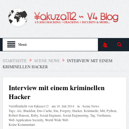
Menü
STARTSEITE
SCENE NEWS
INTERVIEW MIT EINEM
KRIMINELLEN HACKER
Interview mit einem kriminellen
Hacker
Veröffentlicht von
¥akuza112
am
10. Juli 2014
in :
Scene News
Tags:
Als
,
Blackhat
,
Dns Cache
,
Ein
,
Forgery
,
Hacker
,
Kriminelle
,
Mit
,
Python
,
Robert Hansen
,
Ruby
,
Social Engineer
,
Social Engineering
,
Tag
,
Verdienen
,
Web Application Security
,
World Wide Web
Keine Kommentare