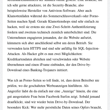
ich sehr gerne attackiere, ist die Security-Branche, also
beispielsweise Hersteller von Antiviren-Software. Aber auch
Klamottenläden während des Sommerschlussverkaufs oder Porno-
Seiten machen Spaß. Gerade Klamottenshops sind sehr einfach zu
hacken, weil sie erstens nie eine Zwei-Schritt-Authentifizierung
fordern und zweitens technisch ziemlich unterbelichtet sind. Die
Unternehmen engagieren jemanden, der die Website aufsetzt,
kümmern sich aber anschließend selbst um deren Betrieb. Sie
verwenden kein HTTPS und sind sehr anfällig für SQL-Injection-
Attacken. Als Hacker gibt es nun zwei Möglichkeiten:
Kreditkartendaten abziehen und verschwinden oder Website
übernehmen und einen iFrame einbinden, der den Drive-by-
Download eines Banking-Trojaners initiiert.
Was ich an Porno-Seiten so toll finde, ist, dass deren Betreiber nie
prüfen, wo die geschalteten Werbeanzeigen hinführen. Als
Angreifer lädst du da einfach nur eine „Anzeige“ hinein, die eine
gut ausgestattete Frau beim Facebook-Surfen zeigt. Sobald jemand
draufklickt, sind wir wieder beim Drive-by-Download. Der
besondere Kick: Wer mehr persönliche Daten seines Opfers braucht,