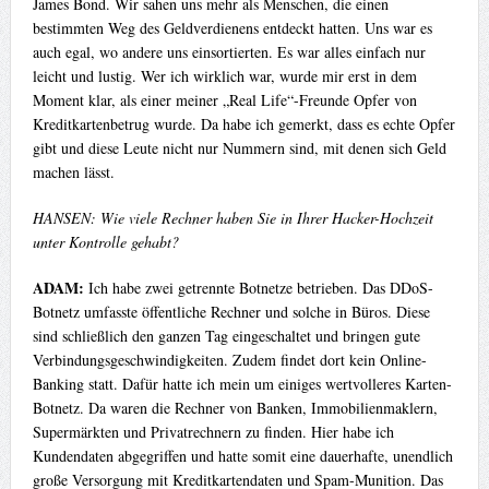
James Bond. Wir sahen uns mehr als Menschen, die einen
bestimmten Weg des Geldverdienens entdeckt hatten. Uns war es
auch egal, wo andere uns einsortierten. Es war alles einfach nur
leicht und lustig. Wer ich wirklich war, wurde mir erst in dem
Moment klar, als einer meiner „Real Life“-Freunde Opfer von
Kreditkartenbetrug wurde. Da habe ich gemerkt, dass es echte Opfer
gibt und diese Leute nicht nur Nummern sind, mit denen sich Geld
machen lässt.
HANSEN: Wie viele Rechner haben Sie in Ihrer Hacker-Hochzeit
unter Kontrolle gehabt?
ADAM:
Ich habe zwei getrennte Botnetze betrieben. Das DDoS-
Botnetz umfasste öffentliche Rechner und solche in Büros. Diese
sind schließlich den ganzen Tag eingeschaltet und bringen gute
Verbindungsgeschwindigkeiten. Zudem findet dort kein Online-
Banking statt. Dafür hatte ich mein um einiges wertvolleres Karten-
Botnetz. Da waren die Rechner von Banken, Immobilienmaklern,
Supermärkten und Privatrechnern zu finden. Hier habe ich
Kundendaten abgegriffen und hatte somit eine dauerhafte, unendlich
große Versorgung mit Kreditkartendaten und Spam-Munition. Das