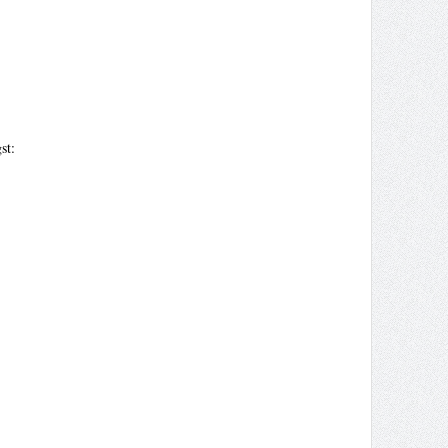
st:
hp on line 59