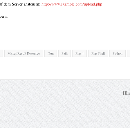
uf dem Server ansteuern:
http://www.example.com/upload.php
uern.
Mysql Result Resource
Nun
Path
Php 4
Php Shell
Python
[En