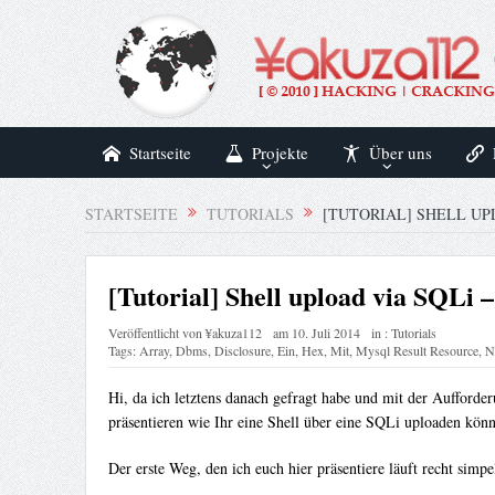
Startseite
Projekte
Über uns
STARTSEITE
TUTORIALS
[TUTORIAL] SHELL UP
[Tutorial] Shell upload via SQLi 
Veröffentlicht von
¥akuza112
am
10. Juli 2014
in :
Tutorials
Tags:
Array
,
Dbms
,
Disclosure
,
Ein
,
Hex
,
Mit
,
Mysql Result Resource
,
N
Hi, da ich letztens danach gefragt habe und mit der Aufford
präsentieren wie Ihr eine Shell über eine SQLi uploaden könn
Der erste Weg, den ich euch hier präsentiere läuft recht simp