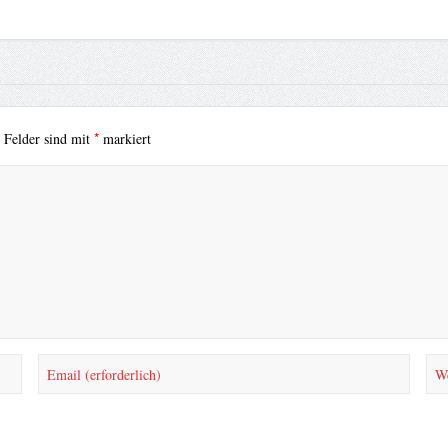
*
e Felder sind mit
markiert