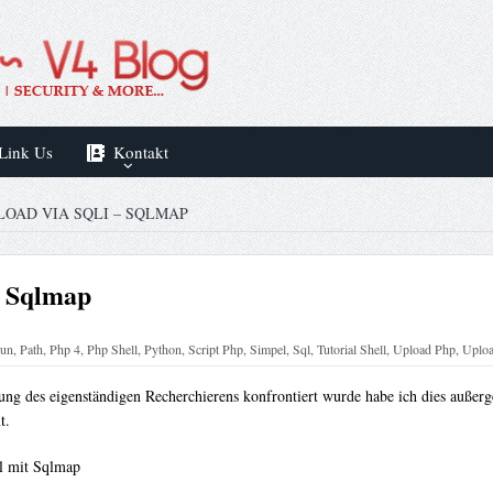
Link Us
Kontakt
LOAD VIA SQLI – SQLMAP
– Sqlmap
un
,
Path
,
Php 4
,
Php Shell
,
Python
,
Script Php
,
Simpel
,
Sql
,
Tutorial Shell
,
Upload Php
,
Uploa
erung des eigenständigen Recherchierens konfrontiert wurde habe ich dies auß
t.
el mit Sqlmap