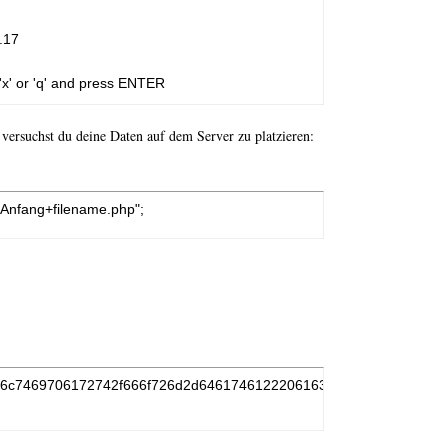
17

'x' or 'q' and press ENTER

versuchst du deine Daten auf dem Server zu platzieren:
nfang+filename.php";
756c7469706172742f666f726d2d646174612220616374696f6e3d2275