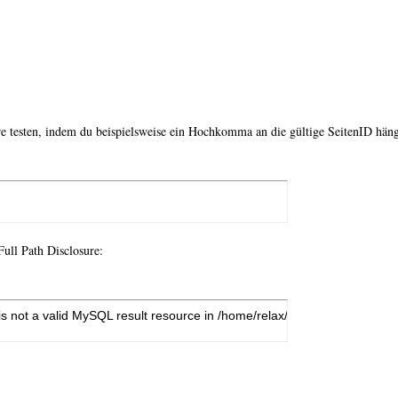
re testen, indem du beispielsweise ein Hochkomma an die gültige SeitenID häng
Full Path Disclosure:
s not a valid MySQL result resource in /home/relax/public_html/index.p