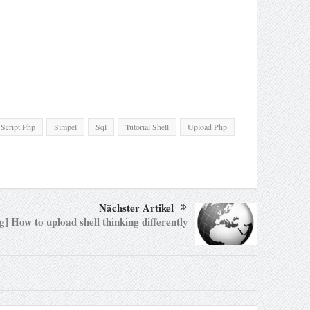
Script Php
Simpel
Sql
Tutorial Shell
Upload Php
Nächster Artikel
g] How to upload shell thinking differently