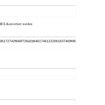
 HEX-Konvertiert werden:
06172742f666f726d2d646174612220616374696f6e3d2275706c6f61