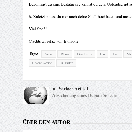
Bekommst du eine Bestätigung kannst du dein Uploadscript a
6. Zuletzt musst du nur noch deine Shell hochladen und anste
Viel Spaß!
Credits an relax von Evilzone
Tags:
Array
Dbms
Disclosure
Ein
Hex
Mit
Upload Script
Url Index
Voriger Artikel
Absicherung eines Debian Servers
ÜBER DEN AUTOR