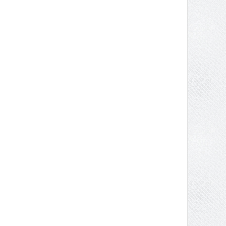
642e70687022206d6574686f643d22504f5354223e3c696e707574206e