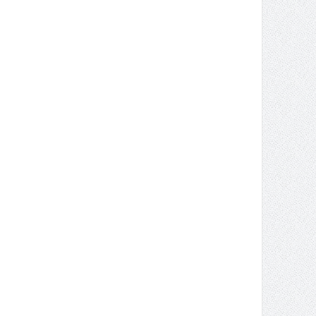
706c6f61642e70687022206d6574686f643d22504f5354223e3c696e7