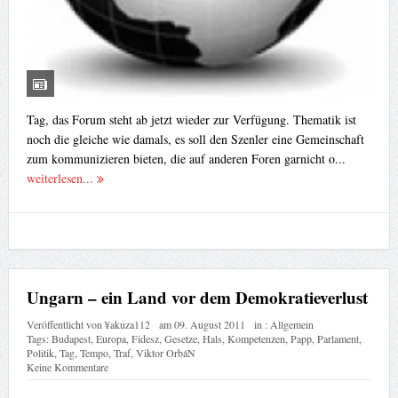
Tag, das Forum steht ab jetzt wieder zur Verfügung. Thematik ist
noch die gleiche wie damals, es soll den Szenler eine Gemeinschaft
zum kommunizieren bieten, die auf anderen Foren garnicht o...
weiterlesen...
Ungarn – ein Land vor dem Demokratieverlust
Veröffentlicht von
¥akuza112
am
09. August 2011
in :
Allgemein
Tags:
Budapest
,
Europa
,
Fidesz
,
Gesetze
,
Hals
,
Kompetenzen
,
Papp
,
Parlament
,
Politik
,
Tag
,
Tempo
,
Traf
,
Viktor OrbáN
Keine Kommentare