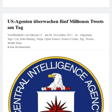
US-Agenten überwachen fünf Millionen Tweets
am Tag
Veröffentlicht von
¥akuza112
am
06. November 2011
in :
Allgemein
Tags:
Cia
,
Data Mining
,
Ninja
,
Open Source
,
Source Center
,
Tag
,
Tweets
,
WeißE Haus
Keine Kommentare