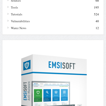
Sources
68
Tools
195
Tutorials
524
Vulnerabilities
40
Warez News
12