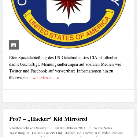
Eine Spezialabteilung des US-Geheimdienstes CIA ist offenbar
damit beschäftigt, Meinungsäußerungen auf sozialen Medien wie
Twitter und Facebook auf verwertbare Informationen hin zu
überwache...
weiterlesen...
Pro7 – „Hacker“ Kid Mirrored
Veröffentlicht von
¥akuza112
am
09. Oktober 2011
in :
Scene News
Tags:
Blog
,
Dl
,
Galileo
,
Gallery Link
,
Hacker
,
Hd
,
Hotfile
,
Kid Video
,
Netload
,