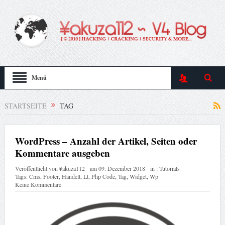
Menü
STARTSEITE
TAG
WordPress – Anzahl der Artikel, Seiten oder
Kommentare ausgeben
Veröffentlicht von
¥akuza112
am
09. Dezember 2018
in :
Tutorials
Tags:
Cms
,
Footer
,
Handelt
,
Lt
,
Php Code
,
Tag
,
Widget
,
Wp
Keine Kommentare