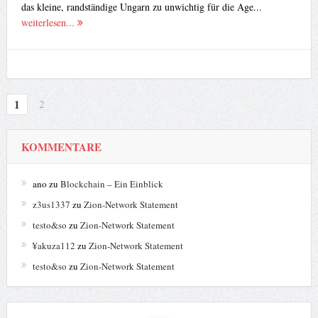
das kleine, randständige Ungarn zu unwichtig für die Age...
weiterlesen...
1
2
KOMMENTARE
ano
zu
Blockchain – Ein Einblick
z3us1337
zu
Zion-Network Statement
testo&so
zu
Zion-Network Statement
¥akuza112
zu
Zion-Network Statement
testo&so
zu
Zion-Network Statement