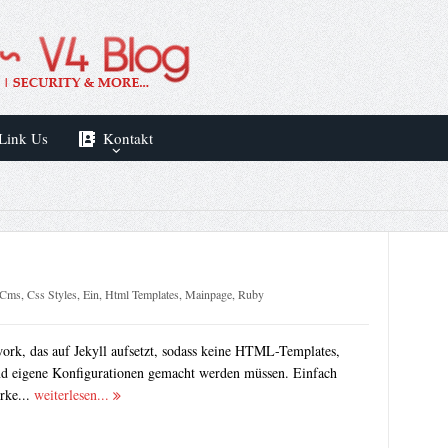
Link Us
Kontakt
Cms
,
Css Styles
,
Ein
,
Html Templates
,
Mainpage
,
Ruby
ork, das auf Jekyll aufsetzt, sodass keine HTML-Templates,
nd eigene Konfigurationen gemacht werden müssen. Einfach
rke...
weiterlesen...