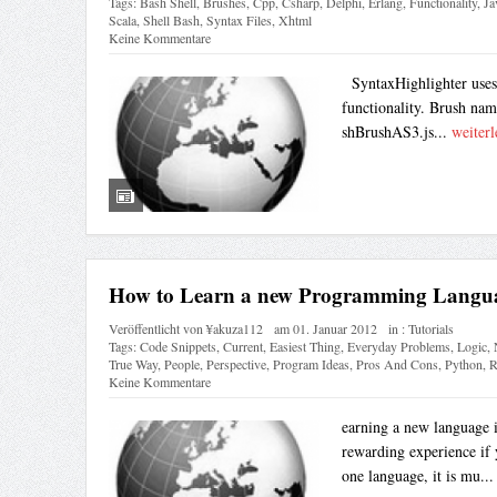
Tags:
Bash Shell
,
Brushes
,
Cpp
,
Csharp
,
Delphi
,
Erlang
,
Functionality
,
Ja
Scala
,
Shell Bash
,
Syntax Files
,
Xhtml
Keine Kommentare
SyntaxHighlighter uses se
functionality. Brush nam
shBrushAS3.js...
weiterl
How to Learn a new Programming Langu
Veröffentlicht von
¥akuza112
am
01. Januar 2012
in :
Tutorials
Tags:
Code Snippets
,
Current
,
Easiest Thing
,
Everyday Problems
,
Logic
,
True Way
,
People
,
Perspective
,
Program Ideas
,
Pros And Cons
,
Python
,
R
Keine Kommentare
earning a new language i
rewarding experience if 
one language, it is mu..