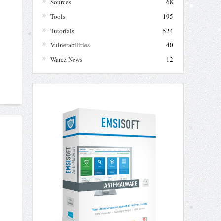
Sources
68
Tools
195
Tutorials
524
Vulnerabilities
40
Warez News
12