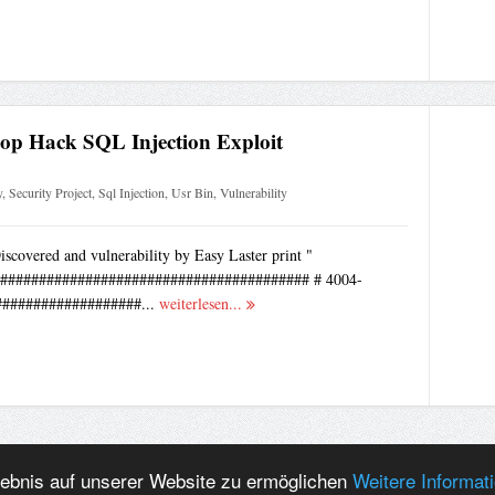
op Hack SQL Injection Exploit
y
,
Security Project
,
Sql Injection
,
Usr Bin
,
Vulnerability
iscovered and vulnerability by Easy Laster print "
######################################## # 4004-
####################...
weiterlesen...
lebnis auf unserer Website zu ermöglichen
Weitere Informat