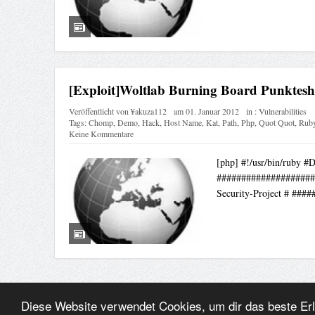
[Exploit]Woltlab Burning Board Punktesh
Veröffentlicht von
¥akuza112
am
01. Januar 2012
in :
Vulnerabilities
Tags:
Chomp
,
Demo
,
Hack
,
Host Name
,
Kat
,
Path
,
Php
,
Quot Quot
,
Rub
Keine Kommentare
[php] #!/usr/bin/ruby #D
####################
Security-Project # ###
Diese Website verwendet Cookies, um dir das beste Er
© ¥akuza112 Inc. 2010 - All rights reserved.