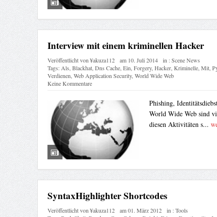
Interview mit einem kriminellen Hacker
Veröffentlicht von
¥akuza112
am
10. Juli 2014
in :
Scene News
Tags:
Als
,
Blackhat
,
Dns Cache
,
Ein
,
Forgery
,
Hacker
,
Kriminelle
,
Mit
,
P
Verdienen
,
Web Application Security
,
World Wide Web
Keine Kommentare
Phishing, Identitätsdieb
World Wide Web sind viel
diesen Aktivitäten s...
we
SyntaxHighlighter Shortcodes
Veröffentlicht von
¥akuza112
am
01. März 2012
in :
Tools