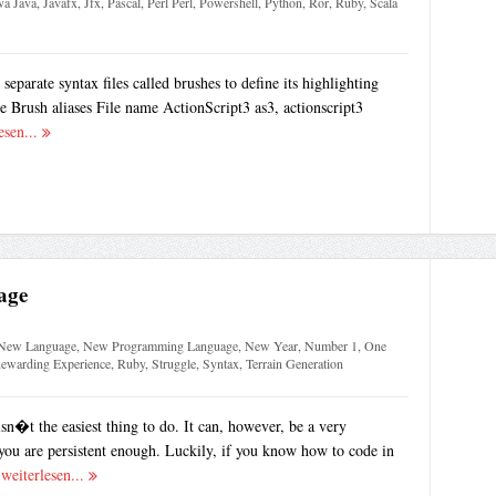
va Java
,
Javafx
,
Jfx
,
Pascal
,
Perl Perl
,
Powershell
,
Python
,
Ror
,
Ruby
,
Scala
parate syntax files called brushes to define its highlighting
e Brush aliases File name ActionScript3 as3, actionscript3
esen...
age
New Language
,
New Programming Language
,
New Year
,
Number 1
,
One
ewarding Experience
,
Ruby
,
Struggle
,
Syntax
,
Terrain Generation
sn�t the easiest thing to do. It can, however, be a very
you are persistent enough. Luckily, if you know how to code in
.
weiterlesen...