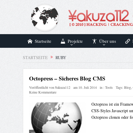
Startseite
Projekte
Über uns
STARTSEITE
RUBY
Octopress – Sicheres Blog CMS
Veröffentlicht von
¥akuza112
am
10. Juli 2014
in :
Tools
Tags:
Blog
,
Keine Kommentare
Octopress ist ein Framew
CSS-Styles Javascript u
Octopress clonen oder fo