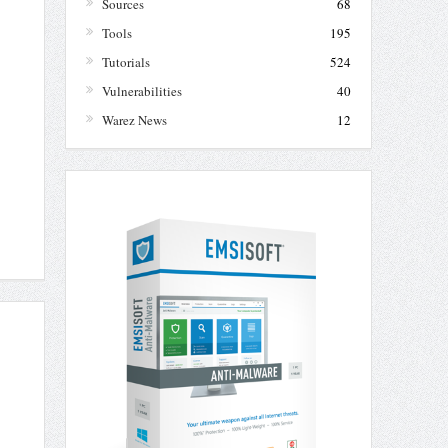
Sources
68
Tools
195
Tutorials
524
Vulnerabilities
40
Warez News
12