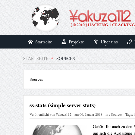
Startseite
Projekte
Über uns
STARTSEITE
SOURCES
Sources
ss-stats (simple server stats)
Veröffentlicht von
¥akuza112
am
06. Januar 2018
in :
Sources
Tags:
Gehört Ihr auch zu den 
um sich die Auslastung 