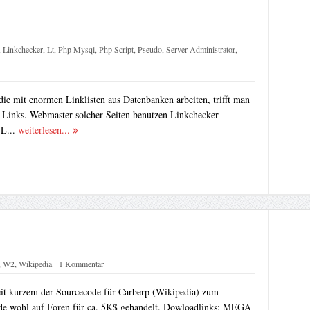
,
Linkchecker
,
Lt
,
Php Mysql
,
Php Script
,
Pseudo
,
Server Administrator
,
ie mit enormen Linklisten aus Datenbanken arbeiten, trifft man
te Links. Webmaster solcher Seiten benutzen Linkchecker-
L...
weiterlesen...
,
W2
,
Wikipedia
1 Kommentar
seit kurzem der Sourcecode für Carberp (Wikipedia) zum
e wohl auf Foren für ca. 5K$ gehandelt. Dowloadlinks: MEGA