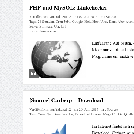
PHP und MySQL: Linkchecker
Veröffentlicht von
¥akuza112
am
07. Juli 2013
in :
Sources
Tags:
24 Stunden
,
Cron Jobs
,
Google
,
Holt
,
Host User
,
Kann Aber Auch
Server Software
,
Uri
,
Url
Keine Kommentare
Einführung Auf Seiten, d
leider nur zu oft auf to
Programme um inaktive 
[Source] Carberp – Download
Veröffentlicht von
¥akuza112
am
26. Juni 2013
in :
Sources
Tags:
Crew Net
,
Download Im
,
Download Internet
,
Mega Co
,
Oa
,
Quelle
Im Internet findet sich 
Download. Carberp wurd