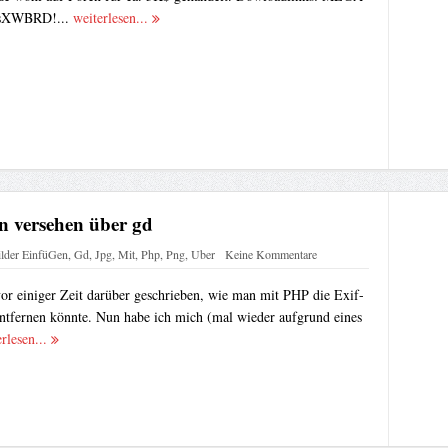
0YsXWBRD!...
weiterlesen...
n versehen über gd
lder EinfüGen
,
Gd
,
Jpg
,
Mit
,
Php
,
Png
,
Uber
Keine Kommentare
 vor einiger Zeit darüber geschrieben, wie man mit PHP die Exif-
entfernen könnte. Nun habe ich mich (mal wieder aufgrund eines
rlesen...