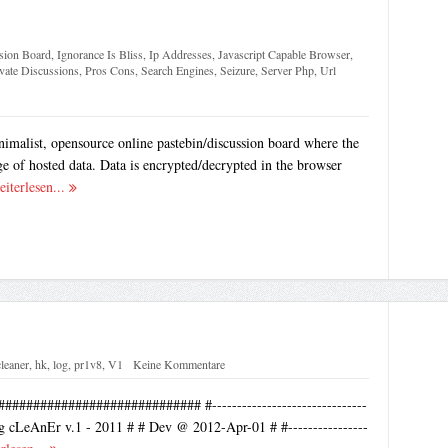
sion Board
,
Ignorance Is Bliss
,
Ip Addresses
,
Javascript Capable Browser
,
vate Discussions
,
Pros Cons
,
Search Engines
,
Seizure
,
Server Php
,
Url
imalist, opensource online pastebin/discussion board where the
e of hosted data. Data is encrypted/decrypted in the browser
eiterlesen...
cleaner
,
hk
,
log
,
pr1v8
,
V1
Keine Kommentare
########################### #-------------------------------
g cLeAnEr v.1 - 2011 # # Dev @ 2012-Apr-01 # #----------------