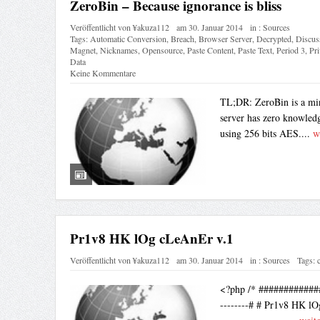
ZeroBin – Because ignorance is bliss
Veröffentlicht von
¥akuza112
am
30. Januar 2014
in :
Sources
Tags:
Automatic Conversion
,
Breach
,
Browser Server
,
Decrypted
,
Discus
Magnet
,
Nicknames
,
Opensource
,
Paste Content
,
Paste Text
,
Period 3
,
Pri
Data
Keine Kommentare
TL;DR: ZeroBin is a min
server has zero knowledg
using 256 bits AES....
w
Pr1v8 HK lOg cLeAnEr v.1
Veröffentlicht von
¥akuza112
am
30. Januar 2014
in :
Sources
Tags:
<?php /* ##############
--------# # Pr1v8 HK lO