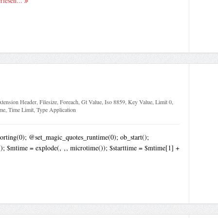
rlesen...
xtension Header
,
Filesize
,
Foreach
,
Gt Value
,
Iso 8859
,
Key Value
,
Limit 0
,
me
,
Time Limit
,
Type Application
rting(0); @set_magic_quotes_runtime(0); ob_start();
 $mtime = explode(‚ ‚, microtime()); $starttime = $mtime[1] +