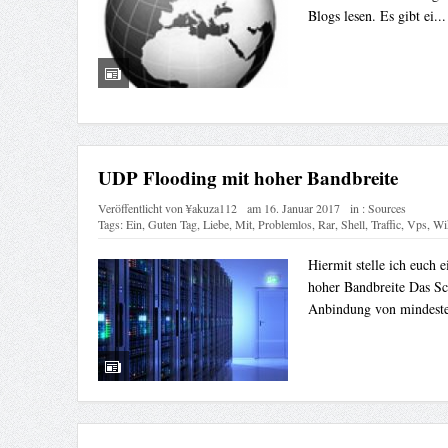
Blogs lesen. Es gibt ei..
UDP Flooding mit hoher Bandbreite
Veröffentlicht von
¥akuza112
am
16. Januar 2017
in :
Sources
Tags:
Ein
,
Guten Tag
,
Liebe
,
Mit
,
Problemlos
,
Rar
,
Shell
,
Traffic
,
Vps
,
Wi
Hiermit stelle ich euch
hoher Bandbreite Das Scr
Anbindung von mindeste