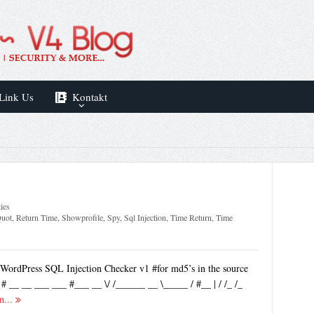
Link Us
Kontakt
ies
uot
,
Return Time
,
Showprofile
,
Spy
,
Sql Injection
,
Time Return
,
Time
#WordPress SQL Injection Checker v1 #for md5’s in the source
. # __ __ ___ ___ #___ __ \/ /______ __ \_____ / #__ | / /_ /_
n...