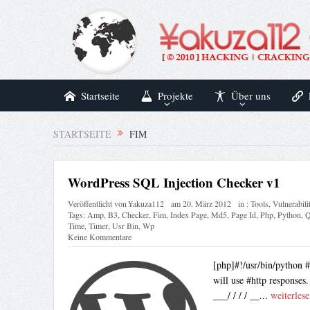
Startseite
Projekte
Über uns
STARTSEITE
FIM
WordPress SQL Injection Checker v1
Veröffentlicht von
¥akuza112
am
20. März 2012
in :
Tools
,
Vulnerabilit
Tags:
Amp
,
B3
,
Checker
,
Fim
,
Index Page
,
Md5
,
Page Id
,
Php
,
Python
,
Q
Time
,
Timer
,
Usr Bin
,
Wp
Keine Kommentare
[php]#!/usr/bin/python 
will use #http responses
___/ / / / __...
weiterlese