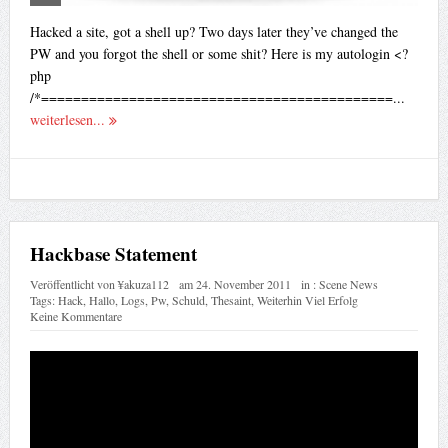
Hacked a site, got a shell up? Two days later they’ve changed the
PW and you forgot the shell or some shit? Here is my autologin <?
php
/*============================================...
weiterlesen...
Hackbase Statement
Veröffentlicht von
¥akuza112
am
24. November 2011
in :
Scene News
Tags:
Hack
,
Hallo
,
Logs
,
Pw
,
Schuld
,
Thesaint
,
Weiterhin Viel Erfolg
Keine Kommentare