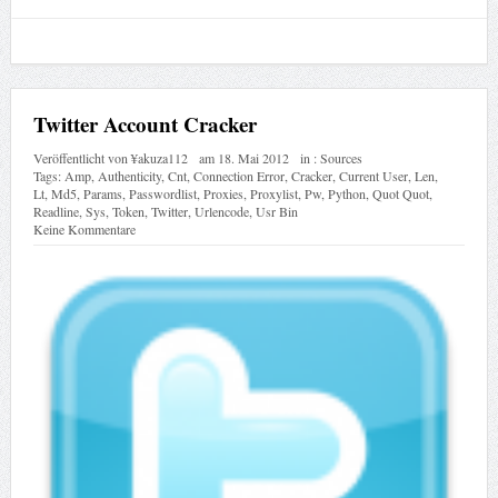
Twitter Account Cracker
Veröffentlicht von
¥akuza112
am
18. Mai 2012
in :
Sources
Tags:
Amp
,
Authenticity
,
Cnt
,
Connection Error
,
Cracker
,
Current User
,
Len
,
Lt
,
Md5
,
Params
,
Passwordlist
,
Proxies
,
Proxylist
,
Pw
,
Python
,
Quot Quot
,
Readline
,
Sys
,
Token
,
Twitter
,
Urlencode
,
Usr Bin
Keine Kommentare