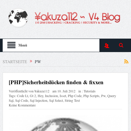
Menü
STARTSEITE
PW
[PHP]Sicherheitslücken finden & fixxen
Veröffentlicht von
¥akuza112
am
10. Juli 2012
in :
Tutorials
Tags:
Code Lt
,
Gt 2
,
Hey
,
Inclusion
,
Isset
,
Php Code
,
Php Scripts
,
Pw
,
Query
Sql
,
Sql Code
,
Sql Injection
,
Sql Select
,
String Text
Keine Kommentare