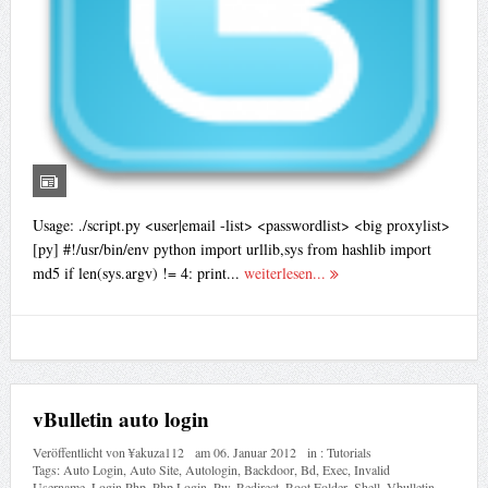
Usage: ./script.py <user|email -list> <passwordlist> <big proxylist>
[py] #!/usr/bin/env python import urllib,sys from hashlib import
md5 if len(sys.argv) != 4: print...
weiterlesen...
vBulletin auto login
Veröffentlicht von
¥akuza112
am
06. Januar 2012
in :
Tutorials
Tags:
Auto Login
,
Auto Site
,
Autologin
,
Backdoor
,
Bd
,
Exec
,
Invalid
Username
,
Login Php
,
Php Login
,
Pw
,
Redirect
,
Root Folder
,
Shell
,
Vbulletin
,