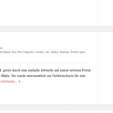
en
tschland
,
Ein
,
Fbi
,
Gangster
,
Globus
,
Ins
,
Mafia
,
Manske
,
Portal
,
Spur
,
. geriet durch eine einfache Jobsuche auf einem seriösen Portal
t-Mafia. Sie wurde unwissentlich zur Geldwäscherin für eine
eiterlesen...