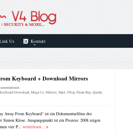
Link Us
Kontakt
 From Keyboard + Download Mirrors
umentationen
Keyboard Download
,
Mega Co
,
Mirrors
,
Mp4
,
Nbsp
,
Pirate Bay
,
Quelle
,
y Away From Keyboard“ ist ein Dokumentarfilms des
 Simon Klose. Ausgangspunkt ist ein Prozess: 2008 zeigen
men vier P...
weiterlesen...