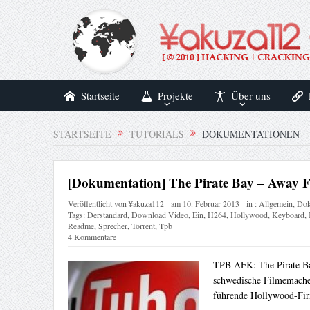
Startseite
Projekte
Über uns
STARTSEITE
TUTORIALS
DOKUMENTATIONEN
[Dokumentation] The Pirate Bay – Away
Veröffentlicht von
¥akuza112
am
10. Februar 2013
in :
Allgemein
,
Dok
Tags:
Derstandard
,
Download Video
,
Ein
,
H264
,
Hollywood
,
Keyboard
,
Readme
,
Sprecher
,
Torrent
,
Tpb
4 Kommentare
TPB AFK: The Pirate Ba
schwedische Filmemacher
führende Hollywood-Fir