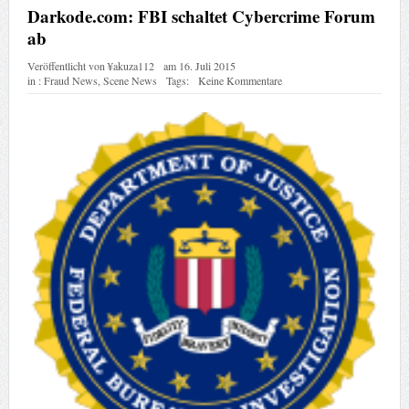
Darkode.com: FBI schaltet Cybercrime Forum
ab
Veröffentlicht von
¥akuza112
am
16. Juli 2015
in :
Fraud News
,
Scene News
Tags:
Keine Kommentare