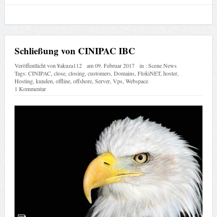
Schließung von CINIPAC IBC
Veröffentlicht von
¥akuza112
am
09. Februar 2017
in :
Scene News
Tags:
CINIPAC
,
close
,
closing
,
customers
,
Domains
,
FlokiNET
,
hoster
,
Hosting
,
kunden
,
offline
,
offshore
,
Server
,
Vps
,
Webspace
1 Kommentar