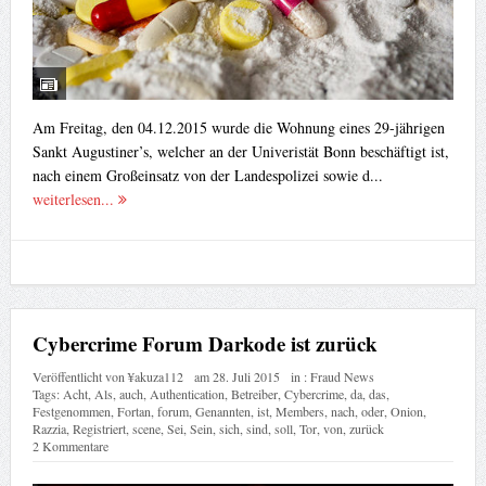
Am Freitag, den 04.12.2015 wurde die Wohnung eines 29-jährigen
Sankt Augustiner’s, welcher an der Univeristät Bonn beschäftigt ist,
nach einem Großeinsatz von der Landespolizei sowie d...
weiterlesen...
Cybercrime Forum Darkode ist zurück
Veröffentlicht von
¥akuza112
am
28. Juli 2015
in :
Fraud News
Tags:
Acht
,
Als
,
auch
,
Authentication
,
Betreiber
,
Cybercrime
,
da
,
das
,
Festgenommen
,
Fortan
,
forum
,
Genannten
,
ist
,
Members
,
nach
,
oder
,
Onion
,
Razzia
,
Registriert
,
scene
,
Sei
,
Sein
,
sich
,
sind
,
soll
,
Tor
,
von
,
zurück
2 Kommentare