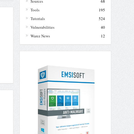
Sources
68
Tools
195
Tutorials
524
Vulnerabilities
40
Warez News
12