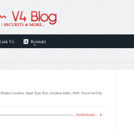
Link Us
Kontakt
,
Header Location
,
Input Type Text
,
Location Index
,
Md5
,
Password File
,
—————————————————...
weiterlesen...