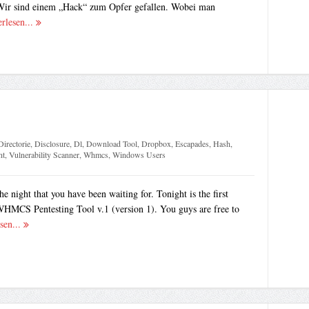
 Wir sind einem „Hack“ zum Opfer gefallen. Wobei man
erlesen...
Directorie
,
Disclosure
,
Dl
,
Download Tool
,
Dropbox
,
Escapades
,
Hash
,
nt
,
Vulnerability Scanner
,
Whmcs
,
Windows Users
e night that you have been waiting for. Tonight is the first
 WHMCS Pentesting Tool v.1 (version 1). You guys are free to
sen...