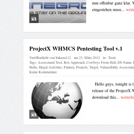
nun offenbar ganz klar.
eingestehen muss...
weit
ProjectX WHMCS Pentesting Tool v.1
Veröffentlicht von
¥akuza112
am
23. März 2012
in :
Tools
Tags:
Assessment Tool
,
Box Approach
,
Cowboys From Hell
,
Db Name
,
Hello
,
Illegal Activities
,
Pantera
,
Projectx
,
Target
,
Vulnerability Assessme
Keine Kommentare
Hello guys, tonight is th
release of the ProjectX
download this...
weiterle