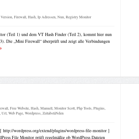
 Version
,
Firewall
,
Hash
,
Ip Adressen
,
Nun
,
Registry Monitor
or (Teil 1) und dem VT Hash Finder (Teil 2), kommt hier nun
 3). Die „Mini Firewall“ überprüft und zeigt alle Verbindungen
rewall
,
Free Website
,
Hash
,
Manuell
,
Monitor Scott
,
Php Tools
,
Plugins
,
,
Url
,
Web Page
,
Wordpress
,
ZeitabstäNden
 http://wordpress.org/extend/plugins/wordpress-file-monitor ]
dPress File Monitor prüft regelmäßig ob WordPress Dateien