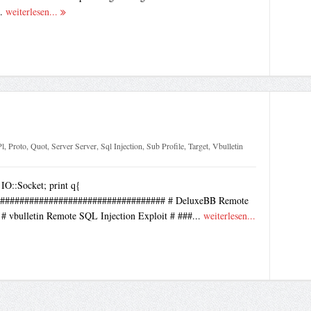
..
weiterlesen...
Pl
,
Proto
,
Quot
,
Server Server
,
Sql Injection
,
Sub Profile
,
Target
,
Vbulletin
 IO::Socket; print q{
################################## # DeluxeBB Remote
 # vbulletin Remote SQL Injection Exploit # ###...
weiterlesen...