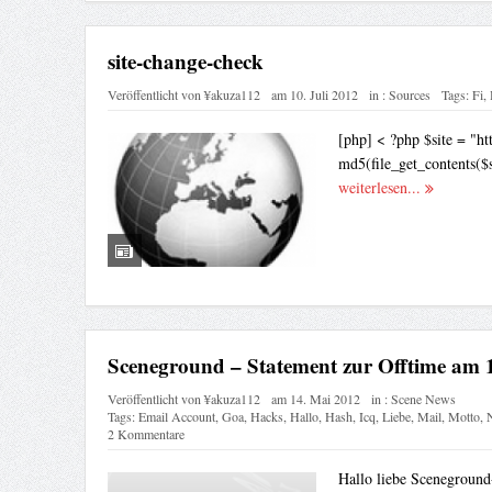
site-change-check
Veröffentlicht von
¥akuza112
am
10. Juli 2012
in :
Sources
Tags:
Fi
,
[php] < ?php $site = "ht
md5(file_get_contents($si
weiterlesen...
Sceneground – Statement zur Offtime am 
Veröffentlicht von
¥akuza112
am
14. Mai 2012
in :
Scene News
Tags:
Email Account
,
Goa
,
Hacks
,
Hallo
,
Hash
,
Icq
,
Liebe
,
Mail
,
Motto
,
2 Kommentare
Hallo liebe Sceneground