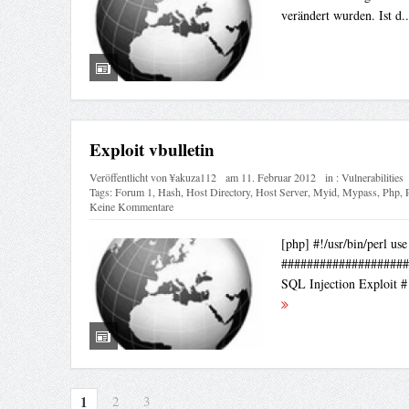
verändert wurden. Ist d.
Exploit vbulletin
Veröffentlicht von
¥akuza112
am
11. Februar 2012
in :
Vulnerabilities
Tags:
Forum 1
,
Hash
,
Host Directory
,
Host Server
,
Myid
,
Mypass
,
Php
,
Keine Kommentare
[php] #!/usr/bin/perl use
####################
SQL Injection Exploit #
1
2
3