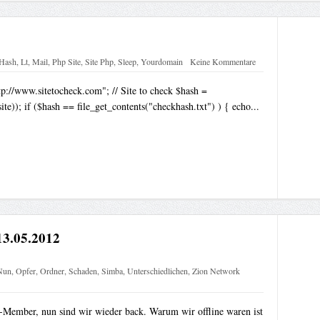
Hash
,
Lt
,
Mail
,
Php Site
,
Site Php
,
Sleep
,
Yourdomain
Keine Kommentare
tp://www.sitetocheck.com"; // Site to check $hash =
te)); if ($hash == file_get_contents("checkhash.txt") ) { echo...
13.05.2012
Nun
,
Opfer
,
Ordner
,
Schaden
,
Simba
,
Unterschiedlichen
,
Zion Network
-Member, nun sind wir wieder back. Warum wir offline waren ist