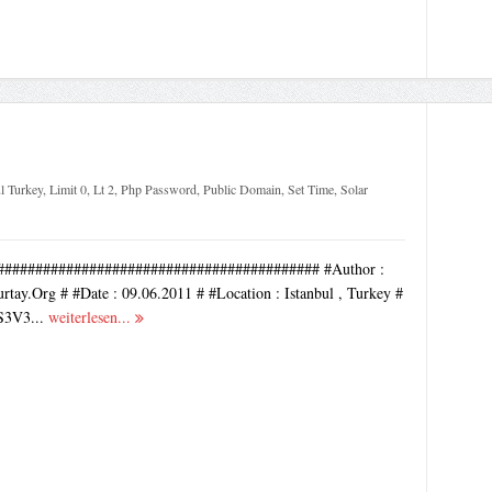
l Turkey
,
Limit 0
,
Lt 2
,
Php Password
,
Public Domain
,
Set Time
,
Solar
########################################### #Author :
Burtay.Org # #Date : 09.06.2011 # #Location : Istanbul , Turkey #
S3V3...
weiterlesen...