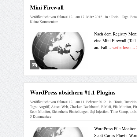
Mini Firewall
Veröffentlicht von
¥akuza112
am
17. März 2012
in :
Tools
Tags:
Beta
Keine Kommentare
Nach dem Registry Monit
eine Mini Firewall (Teil
an. Fall...
weiterlesen...
WordPress absichern #1.1 Plugins
Veröffentlicht von
¥akuza112
am
11. Februar 2012
in :
Tools
,
Tutorials
Tags:
Angriff
,
Attack Web
,
Checker
,
Dashboard
,
E Mail
,
File Monitor
,
Fi
Scott Monitor
,
Sicherheits Einstellungen
,
Sql Injection
,
Time Stamp
,
tools
5 Kommentare
WordPress File Monitor [
Scott Cariss Plugin Wor