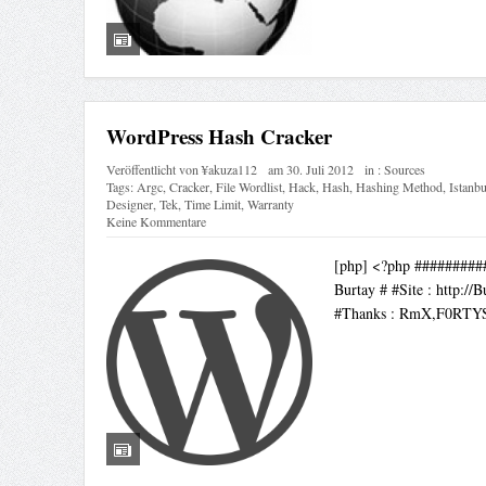
WordPress Hash Cracker
Veröffentlicht von
¥akuza112
am
30. Juli 2012
in :
Sources
Tags:
Argc
,
Cracker
,
File Wordlist
,
Hack
,
Hash
,
Hashing Method
,
Istanbu
Designer
,
Tek
,
Time Limit
,
Warranty
Keine Kommentare
[php] <?php ########
Burtay # #Site : http://
#Thanks : RmX,F0RTY