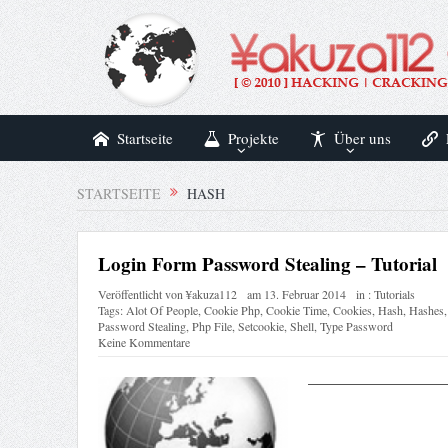
Startseite
Projekte
Über uns
STARTSEITE
HASH
Login Form Password Stealing – Tutorial
Veröffentlicht von
¥akuza112
am
13. Februar 2014
in :
Tutorials
Tags:
Alot Of People
,
Cookie Php
,
Cookie Time
,
Cookies
,
Hash
,
Hashes
Password Stealing
,
Php File
,
Setcookie
,
Shell
,
Type Password
Keine Kommentare
——————————