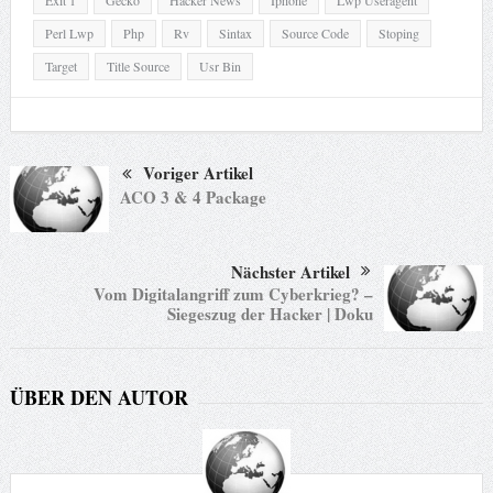
Perl Lwp
Php
Rv
Sintax
Source Code
Stoping
Target
Title Source
Usr Bin
Voriger Artikel
ACO 3 & 4 Package
Nächster Artikel
Vom Digitalangriff zum Cyberkrieg? –
Siegeszug der Hacker | Doku
ÜBER DEN AUTOR