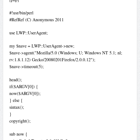
#!usr/bin/perl
#RefRef (C) Anonymous 2011
use LWP::UserAgent;
my $nave = LWP::UserAgent->new;
$nave->agent("Mozilla/5.0 (Windows; U; Windows NT 5.1; nl;
rv:1.8.1.12) Gecko/20080201Firefox/2.0.0.12");
$nave->timeout(5);
head();
if($ARGV[0]) {
now($ARGV[0]);
} else {
sintax();
}
copyright();
sub now {