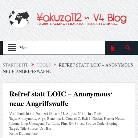
Menü
STARTSEITE
TOOLS
REFREF STATT LOIC – ANONYMOUS‘
NEUE ANGRIFFSWAFFE
Refref statt LOIC – Anonymous‘
neue Angriffswaffe
Veröffentlicht von
¥akuza112
am
25. August 2011
in :
Tools
Tags:
Anonymous
,
Argv
,
Benchmark
,
Control C
,
Exit 1
,
Gecko
,
Hacker News
,
Iphone
,
Lwp Useragent
,
Perl Lwp
,
Php
,
Rv
,
Sintax
,
Source Code
,
Stoping
,
Target
,
Title Source
,
Usr Bin
Keine Kommentare