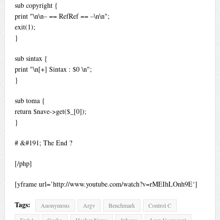
sub copyright {
print "\n\n– == RefRef == –\n\n";
exit(1);
}
sub sintax {
print "\n[+] Sintax : $0 \n";
}
sub toma {
return $nave->get($_[0]);
}
# &#191; The End ?
[/php]
[yframe url=’http://www.youtube.com/watch?v=rMEIhLOnh9E‘]
Tags:
Anonymous
Argv
Benchmark
Control C
Exit 1
Gecko
Hacker News
Iphone
Lwp Useragent