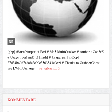
[php] #!/usr/bin/perl # Perl # Md5 MultiCracker # Author : Cod3rZ
# Usage : perl md5.pl [hash] # Usage: perl md5.pl
27d34b40d7adafe2e00c3503543e0ca9 # Thanks to GrabberGhost
use LWP::UserAge...
weiterlesen...
KOMMENTARE