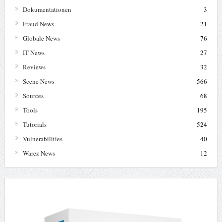
Dokumentationen
3
Fraud News
21
Globale News
76
IT News
27
Reviews
32
Scene News
566
Sources
68
Tools
195
Tutorials
524
Vulnerabilities
40
Warez News
12