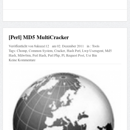
[Perl] MD5 MultiCracker
Veröffentlicht von
¥akuza112
am
02. Dezember 2011
in :
Tools
Tags:
Chomp
,
Common System
,
Cracker
,
Hash Perl
,
Lwp Useragent
,
Md5
Hash
,
Milw0rm
,
Perl Hash
,
Perl Php
,
Pl
,
Request Post
,
Usr Bin
Keine Kommentare