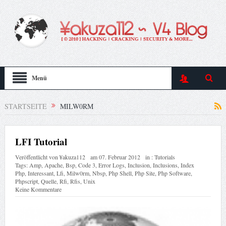
Menü
STARTSEITE
MILW0RM
LFI Tutorial
Veröffentlicht von
¥akuza112
am
07. Februar 2012
in :
Tutorials
Tags:
Amp
,
Apache
,
Bsp
,
Code 3
,
Error Logs
,
Inclusion
,
Inclusions
,
Index
Php
,
Interessant
,
Lfi
,
Milw0rm
,
Nbsp
,
Php Shell
,
Php Site
,
Php Software
,
Phpscript
,
Quelle
,
Rfi
,
Rfis
,
Unix
Keine Kommentare