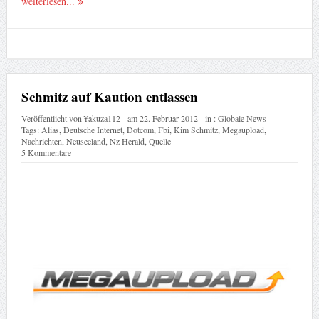
weiterlesen...
Schmitz auf Kaution entlassen
Veröffentlicht von
¥akuza112
am
22. Februar 2012
in :
Globale News
Tags:
Alias
,
Deutsche Internet
,
Dotcom
,
Fbi
,
Kim Schmitz
,
Megaupload
,
Nachrichten
,
Neuseeland
,
Nz Herald
,
Quelle
5 Kommentare