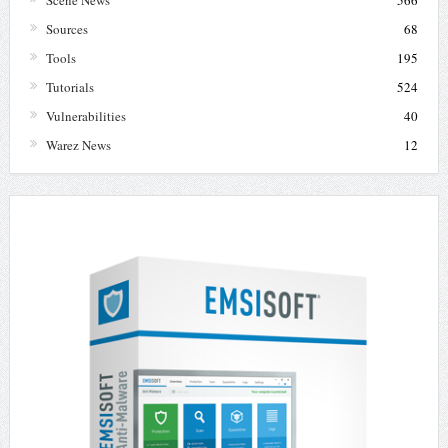
Sources
68
Tools
195
Tutorials
524
Vulnerabilities
40
Warez News
12