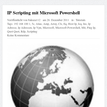
IP Scripting mit Microsoft Powershell
Veröffentlicht von
¥akuza112
am
26. Dezember 2011
in :
Tutorials
Tags:
192 168 100 1
,
5c
,
Alias
,
Amp
,
Array
,
Cls
,
Eq
,
Host Ip
,
Icq
,
Ins
,
Ip
Adresse
,
Ip Adressen
,
Ip Vpn
,
Microsoft
,
Microsoft Powershell
,
Mit
,
Ping Ip
,
Quot Quot
,
Rdp
,
Scripting
Keine Kommentare