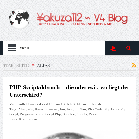
Menü
STARTSEITE
ALIAS
PHP Scriptabbruch – die oder exit, wo liegt der
Unterschied?
Veröffentlicht von
¥akuza112
am
10. Juli 2014
in :
Tutorials
Tags:
Alias
,
Als
,
Break
,
Browser
,
Ein
,
Exit
,
Lt
,
Nun
,
Php Code
,
Php Echo
,
Php
Script
,
Programmierstil
,
Script Php
,
Scripten
,
Scripts
,
Weder
Keine Kommentare