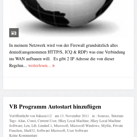
In meinem Netzwerk wird von der Firewall grundsätzlich alles
denied(ausgenommen HTTP/S, ICQ & RDP) was eine Verbindung
ins WAN aufbauen will. Es gibt 2 IP Adresse die von dieser
Regelun...
weiterlesen...
VB Programm Autostart hinzufügen
Veröffentlicht von
¥akuza112
am
13. November 2011
in :
Sources
,
Tutorials
Tags:
Alias
,
Const
,
Current User
,
Hkey Local Machine
,
Hkey Local Machine
Software
,
Len
,
Lib
,
Limited 1
,
Microsoft
,
Microsoft Windows
,
Myfile
,
Private
Function
,
Shell32
,
Software Microsoft
,
User Software
Keine Kommentare