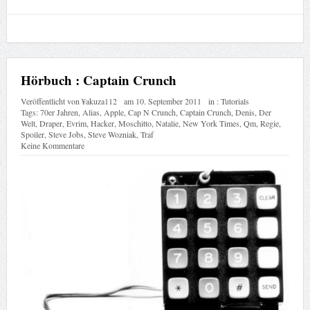
Hörbuch : Captain Crunch
Veröffentlicht von
¥akuza112
am
10. September 2011
in :
Tutorials
Tags:
70er Jahren
,
Alias
,
Apple
,
Cap N Crunch
,
Captain Crunch
,
Denis
,
Der
Welt
,
Draper
,
Evrim
,
Hacker
,
Moschitto
,
Natalie
,
New York Times
,
Qm
,
Regie
,
Spoiler
,
Steve Jobs
,
Steve Wozniak
,
Traf
Keine Kommentare