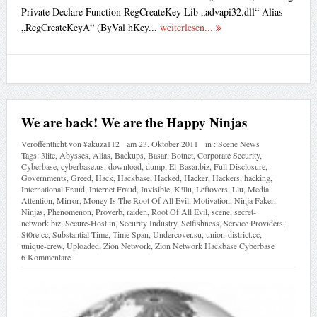
Private Declare Function RegCreateKey Lib „advapi32.dll“ Alias
„RegCreateKeyA“ (ByVal hKey...
weiterlesen...
We are back! We are the Happy Ninjas
Veröffentlicht von
¥akuza112
am
23. Oktober 2011
in :
Scene News
Tags:
3lite
,
Abysses
,
Alias
,
Backups
,
Basar
,
Botnet
,
Corporate Security
,
Cyberbase
,
cyberbase.us
,
download
,
dump
,
El-Basar.biz
,
Full Disclosure
,
Governments
,
Greed
,
Hack
,
Hackbase
,
Hacked
,
Hacker
,
Hackers
,
hacking
,
International Fraud
,
Internet Fraud
,
Invisible
,
K!llu
,
Leftovers
,
Llu
,
Media
Attention
,
Mirror
,
Money Is The Root Of All Evil
,
Motivation
,
Ninja Faker
,
Ninjas
,
Phenomenon
,
Proverb
,
raiden
,
Root Of All Evil
,
scene
,
secret-
network.biz
,
Secure-Host.in
,
Security Industry
,
Selfishness
,
Service Providers
,
St0re.cc
,
Substantial Time
,
Time Span
,
Undercover.su
,
union-district.cc
,
unique-crew
,
Uploaded
,
Zion Network
,
Zion Network Hackbase Cyberbase
6 Kommentare