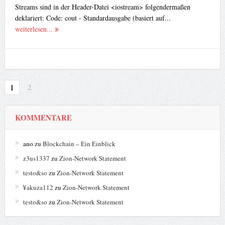
Streams sind in der Header-Datei <iostream> folgendermaßen
deklariert: Code: cout - Standardausgabe (basiert auf...
weiterlesen...
1
2
KOMMENTARE
ano
zu
Blockchain – Ein Einblick
z3us1337
zu
Zion-Network Statement
testo&so
zu
Zion-Network Statement
¥akuza112
zu
Zion-Network Statement
testo&so
zu
Zion-Network Statement