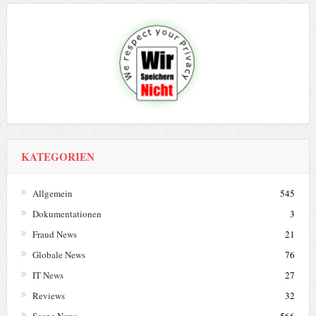
KATEGORIEN
Allgemein
545
Dokumentationen
3
Fraud News
21
Globale News
76
IT News
27
Reviews
32
Scene News
566