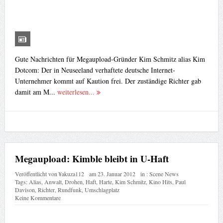
Gute Nachrichten für Megaupload-Gründer Kim Schmitz alias Kim
Dotcom: Der in Neuseeland verhaftete deutsche Internet-
Unternehmer kommt auf Kaution frei. Der zuständige Richter gab
damit am M...
weiterlesen...
Megaupload: Kimble bleibt in U-Haft
Veröffentlicht von
¥akuza112
am
23. Januar 2012
in :
Scene News
Tags:
Alias
,
Anwalt
,
Drohen
,
Haft
,
Harte
,
Kim Schmitz
,
Kino Hits
,
Paul
Davison
,
Richter
,
Rundfunk
,
Umschlagplatz
Keine Kommentare