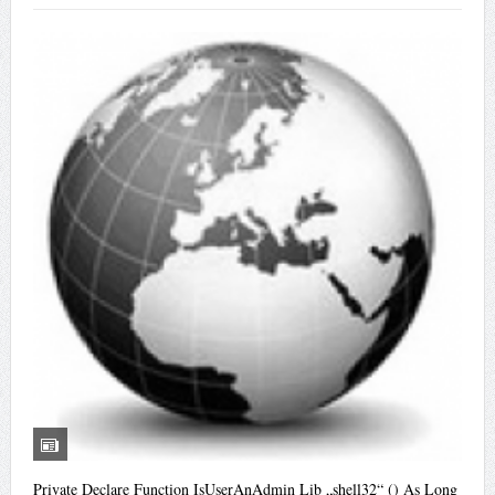
Private Declare Function IsUserAnAdmin Lib „shell32“ () As Long