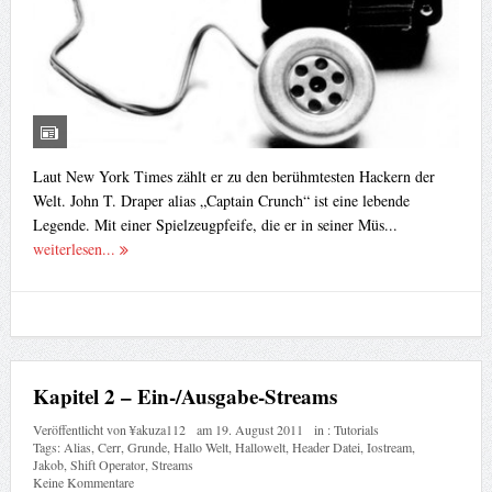
Laut New York Times zählt er zu den berühmtesten Hackern der
Welt. John T. Draper alias „Captain Crunch“ ist eine lebende
Legende. Mit einer Spielzeugpfeife, die er in seiner Müs...
weiterlesen...
Kapitel 2 – Ein-/Ausgabe-Streams
Veröffentlicht von
¥akuza112
am
19. August 2011
in :
Tutorials
Tags:
Alias
,
Cerr
,
Grunde
,
Hallo Welt
,
Hallowelt
,
Header Datei
,
Iostream
,
Jakob
,
Shift Operator
,
Streams
Keine Kommentare