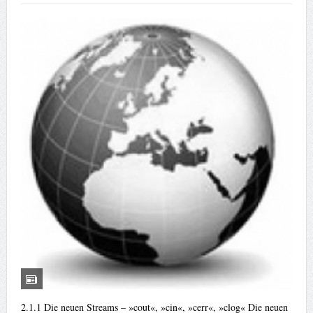
2.1.1 Die neuen Streams – »cout«, »cin«, »cerr«, »clog« Die neuen