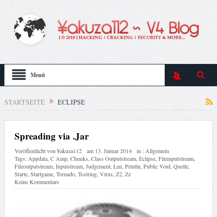
Menü
STARTSEITE
ECLIPSE
Spreading via .Jar
Veröffentlicht von
¥akuza112
am
13. Januar 2014
in :
Allgemein
Tags:
Appdata
,
C Amp
,
Chunks
,
Class Outputstream
,
Eclipse
,
Fileinputstream
,
Fileoutputstream
,
Inputstream
,
Judgement
,
Len
,
Println
,
Public Void
,
Quelle
,
Starte
,
Startgame
,
Tornado
,
Tostring
,
Virus
,
Z2
,
Zz
Keine Kommentare