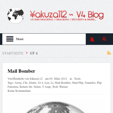
Menü
STARTSEITE
GT 4
Mail Bomber
Veröffentlicht von
¥akuza112
am
05. März 2012
in :
Tools
Tags:
Array
,
Chr
,
Dieter
,
Gt 4
,
Len
,
Lt
,
Mail Bomber
,
Mail Php
,
Namelist
,
Php
Function
,
Return Str
,
Strlen
,
T Amp
,
Troll
,
Werner
Keine Kommentare