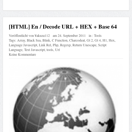
[HTML] En / Decode URL + HEX + Base 64
Veröffentlicht von
¥akuza112
am
24. September 2011
in :
Tools
Tags:
Array
,
Black Sea
,
Blink
,
C Function
,
Charcodeat
,
Gt 2
,
Gt 4
,
H1
,
Hex
,
Language Javascript
,
Link Rel
,
Php
,
Regexp
,
Return Unescape
,
Script
Language
,
Text Javascript
,
tools
,
Url
Keine Kommentare