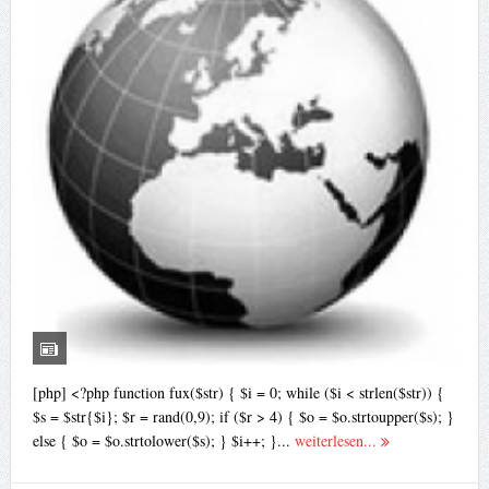
[php] <?php function fux($str) { $i = 0; while ($i < strlen($str)) {
$s = $str{$i}; $r = rand(0,9); if ($r > 4) { $o = $o.strtoupper($s); }
else { $o = $o.strtolower($s); } $i++; }...
weiterlesen...