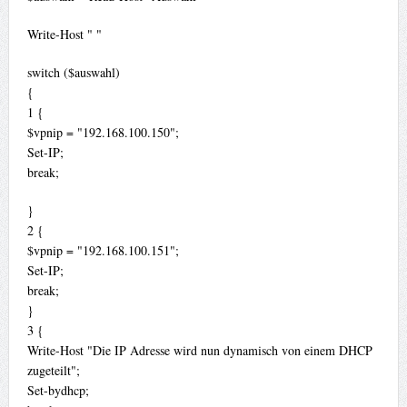
Write-Host " "
switch ($auswahl)
{
1 {
$vpnip = "192.168.100.150";
Set-IP;
break;
}
2 {
$vpnip = "192.168.100.151";
Set-IP;
break;
}
3 {
Write-Host "Die IP Adresse wird nun dynamisch von einem DHCP
zugeteilt";
Set-bydhcp;