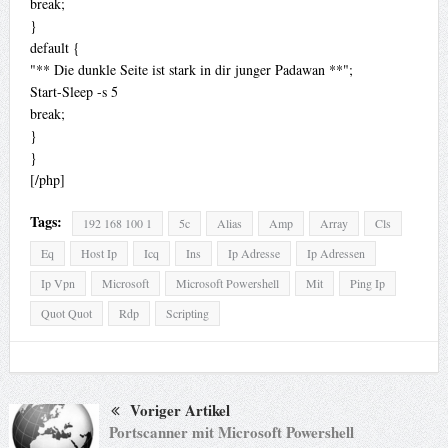
break;
}
default {
"** Die dunkle Seite ist stark in dir junger Padawan **";
Start-Sleep -s 5
break;
}
}
[/php]
Tags:
192 168 100 1
5c
Alias
Amp
Array
Cls
Eq
Host Ip
Icq
Ins
Ip Adresse
Ip Adressen
Ip Vpn
Microsoft
Microsoft Powershell
Mit
Ping Ip
Quot Quot
Rdp
Scripting
Voriger Artikel
Portscanner mit Microsoft Powershell