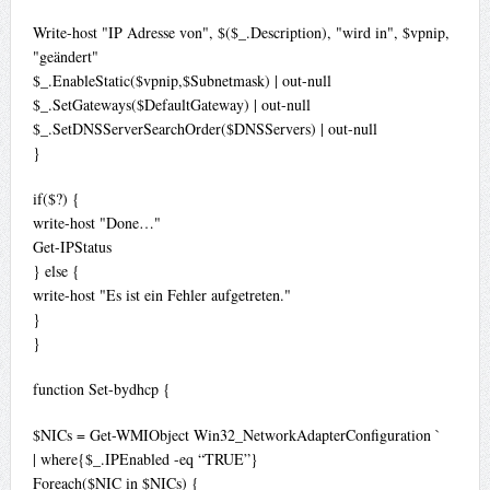
Write-host "IP Adresse von", $($_.Description), "wird in", $vpnip,
"geändert"
$_.EnableStatic($vpnip,$Subnetmask) | out-null
$_.SetGateways($DefaultGateway) | out-null
$_.SetDNSServerSearchOrder($DNSServers) | out-null
}
if($?) {
write-host "Done…"
Get-IPStatus
} else {
write-host "Es ist ein Fehler aufgetreten."
}
}
function Set-bydhcp {
$NICs = Get-WMIObject Win32_NetworkAdapterConfiguration `
| where{$_.IPEnabled -eq “TRUE”}
Foreach($NIC in $NICs) {