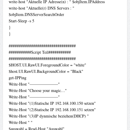
write-host "Aktuelle IP Adresse(n) : " $objItem.IPAddress
write-host "Aktuelle(r) DNS Servers : "
$objItem.DNSServerSearchOrder
Start-Sleep -s 5
}
}
#################################
###########Script Teil###########
#################################
$HOST.UI.RawUI.ForegroundColor = "white"
$host.UI.RawUI.BackgroundColor = "Black"
get-IPPing
Write-Host "———————"
Write-Host "Choose your magic…"
Write-Host "———————"
Write-Host "(1)Statische IP 192.168.100.150 setzen"
Write-Host "(2)Statische IP 192.168.100.151 setzen"
Write-Host "(3)IP dynmische beziehen(DHCP) "
Write-Host " "
$auswahl = Read-Host "Auswahl"