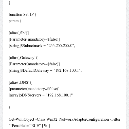
}
function Set-IP {
param (
[alias(‚Sb‘)]
[Parameter(mandatory=$false)]
[string]$Subnetmask = "255.255.255.0",
[alias(‚Gateway‘)]
[Parameter(mandatory=$false)]
[string]$DefaultGateway = "192.168.100.1",
[alias(‚DNS‘)]
[parameter(mandatory=$false)]
[array]$DNSservers = "192.168.100.1"
)
Get-WmiObject -Class Win32_NetworkAdapterConfiguration -Filter
"IPenabled=TRUE" | % {