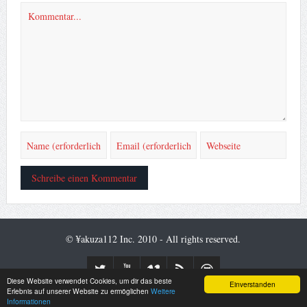
© ¥akuza112 Inc. 2010 - All rights reserved.
Diese Website verwendet Cookies, um dir das beste
Einverstanden
Desktop Version
Mobile Version
Erlebnis auf unserer Website zu ermöglichen
Weitere
Informationen