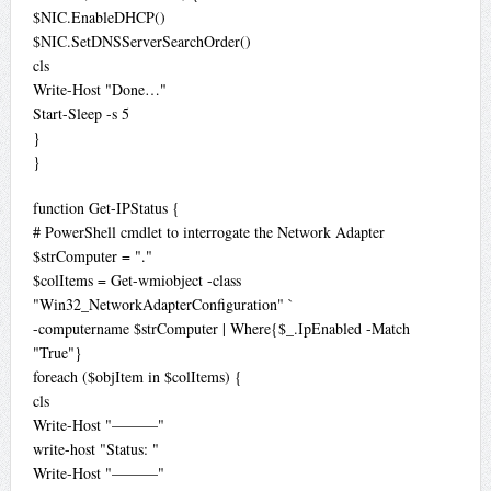
$NIC.EnableDHCP()
$NIC.SetDNSServerSearchOrder()
cls
Write-Host "Done…"
Start-Sleep -s 5
}
}
function Get-IPStatus {
# PowerShell cmdlet to interrogate the Network Adapter
$strComputer = "."
$colItems = Get-wmiobject -class
"Win32_NetworkAdapterConfiguration" `
-computername $strComputer | Where{$_.IpEnabled -Match
"True"}
foreach ($objItem in $colItems) {
cls
Write-Host "———"
write-host "Status: "
Write-Host "———"