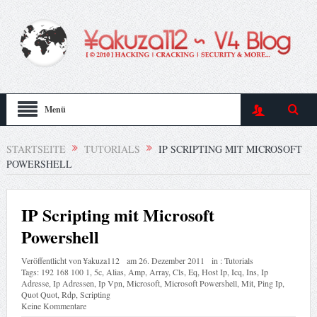
Menü
STARTSEITE
TUTORIALS
IP SCRIPTING MIT MICROSOFT
POWERSHELL
IP Scripting mit Microsoft
Powershell
Veröffentlicht von
¥akuza112
am
26. Dezember 2011
in :
Tutorials
Tags:
192 168 100 1
,
5c
,
Alias
,
Amp
,
Array
,
Cls
,
Eq
,
Host Ip
,
Icq
,
Ins
,
Ip
Adresse
,
Ip Adressen
,
Ip Vpn
,
Microsoft
,
Microsoft Powershell
,
Mit
,
Ping Ip
,
Quot Quot
,
Rdp
,
Scripting
Keine Kommentare