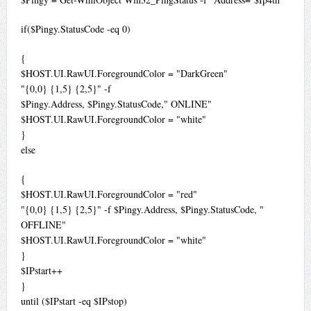
if($Pingy.StatusCode -eq 0)
{
$HOST.UI.RawUI.ForegroundColor = "DarkGreen"
"{0,0} {1,5} {2,5}" -f
$Pingy.Address, $Pingy.StatusCode," ONLINE"
$HOST.UI.RawUI.ForegroundColor = "white"
}
else
{
$HOST.UI.RawUI.ForegroundColor = "red"
"{0,0} {1,5} {2,5}" -f $Pingy.Address, $Pingy.StatusCode, "
OFFLINE"
$HOST.UI.RawUI.ForegroundColor = "white"
}
$IPstart++
}
until ($IPstart -eq $IPstop)