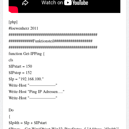
[php]
#loewenherz 2011
############################################
############Funktionsteil###################
############################################
function Get-IPPing {
cls
$IPstart = 150
$IPstop = 152
$Ip = "192.168.100."
Write-Host "——————–"
Write-Host "Ping IP Adressen…."
Write-Host "——————–"
Do
{
$Ip4th = $Ip + $IPstart
$Pingy = Get-WmiObject Win32_PingStatus -f "Address=’$Ip4th’"