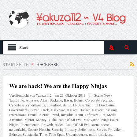
Menü
STARTSEITE
HACKBASE
We are back! We are the Happy Ninjas
Veröffentlicht von
¥akuza112
am
23. Oktober 2011
in :
Scene News
Tags:
3lite
,
Abysses
,
Alias
,
Backups
,
Basar
,
Botnet
,
Corporate Security
,
Cyberbase
,
cyberbase.us
,
download
,
dump
,
El-Basar.biz
,
Full Disclosure
,
Governments
,
Greed
,
Hack
,
Hackbase
,
Hacked
,
Hacker
,
Hackers
,
hacking
,
International Fraud
,
Internet Fraud
,
Invisible
,
K!llu
,
Leftovers
,
Llu
,
Media
Attention
,
Mirror
,
Money Is The Root Of All Evil
,
Motivation
,
Ninja Faker
,
Ninjas
,
Phenomenon
,
Proverb
,
raiden
,
Root Of All Evil
,
scene
,
secret-
network.biz
,
Secure-Host.in
,
Security Industry
,
Selfishness
,
Service Providers
,
St0re.cc
,
Substantial Time
,
Time Span
,
Undercover.su
,
union-district.cc
,