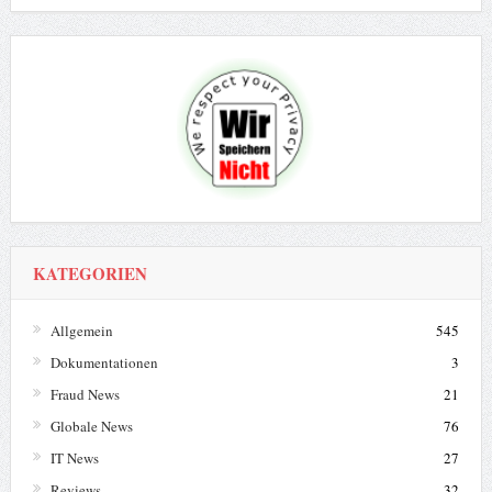
KATEGORIEN
Allgemein
545
Dokumentationen
3
Fraud News
21
Globale News
76
IT News
27
Reviews
32