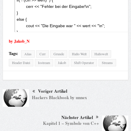
if( ! (cin >> wert)  ) {

	cerr << "Fehler bei der Eingabe!\n";

}

else {

	cout << "Die Eingabe war " << wert << "\n";

}
by Jakob_N
Tags:
Alias
Cerr
Grunde
Hallo Welt
Hallowelt
Header Datei
Iostream
Jakob
Shift Operator
Streams
Voriger Artikel
Hackers Blackbook by unnex
Nächster Artikel
Kapitel 1 – Symbole von C++