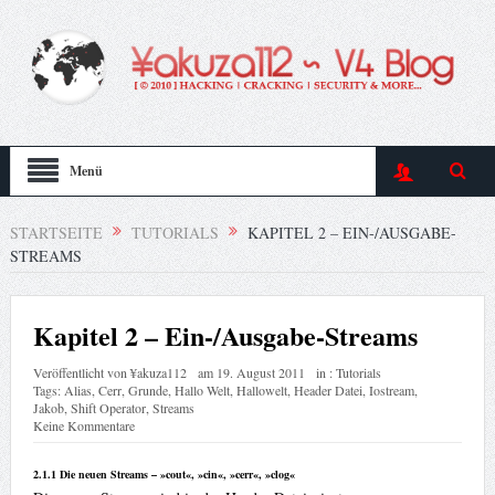
Menü
STARTSEITE
TUTORIALS
KAPITEL 2 – EIN-/AUSGABE-
STREAMS
Kapitel 2 – Ein-/Ausgabe-Streams
Veröffentlicht von
¥akuza112
am
19. August 2011
in :
Tutorials
Tags:
Alias
,
Cerr
,
Grunde
,
Hallo Welt
,
Hallowelt
,
Header Datei
,
Iostream
,
Jakob
,
Shift Operator
,
Streams
Keine Kommentare
2.1.1 Die neuen Streams – »cout«, »cin«, »cerr«, »clog«