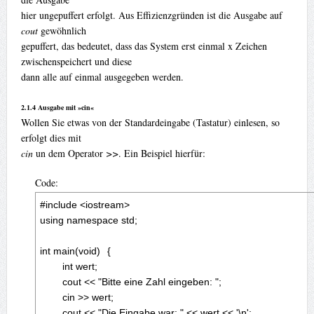
hier ungepuffert erfolgt. Aus Effizienzgründen ist die Ausgabe auf
cout
gewöhnlich
gepuffert, das bedeutet, dass das System erst einmal x Zeichen
zwischenspeichert und diese
dann alle auf einmal ausgegeben werden.
2.1.4 Ausgabe mit »cin«
Wollen Sie etwas von der Standardeingabe (Tastatur) einlesen, so
erfolgt dies mit
cin
un dem Operator
>>
. Ein Beispiel hierfür:
Code:
#include <iostream>

using namespace std;

int main(void)	{

	int wert;

	cout << "Bitte eine Zahl eingeben: ";

	cin >> wert;

	cout << "Die Eingabe war: " << wert << '\n';
