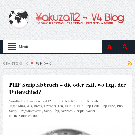
Menü
STARTSEITE
WEDER
PHP Scriptabbruch – die oder exit, wo liegt der
Unterschied?
Veröffentlicht von
¥akuza112
am
10. Juli 2014
in :
Tutorials
Tags:
Alias
,
Als
,
Break
,
Browser
,
Ein
,
Exit
,
Lt
,
Nun
,
Php Code
,
Php Echo
,
Php
Script
,
Programmierstil
,
Script Php
,
Scripten
,
Scripts
,
Weder
Keine Kommentare