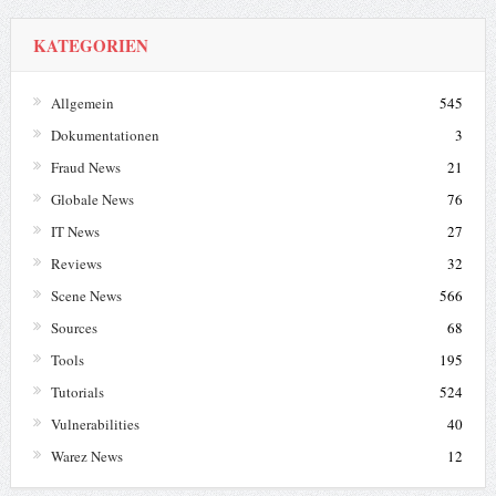
KATEGORIEN
Allgemein
545
Dokumentationen
3
Fraud News
21
Globale News
76
IT News
27
Reviews
32
Scene News
566
Sources
68
Tools
195
Tutorials
524
Vulnerabilities
40
Warez News
12