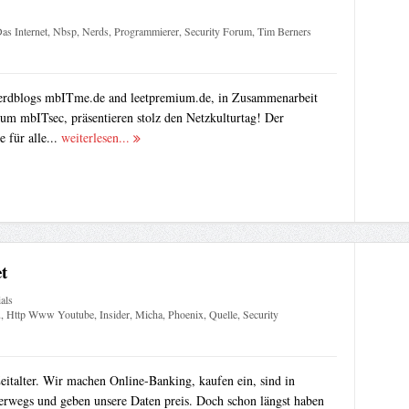
Das Internet
,
Nbsp
,
Nerds
,
Programmierer
,
Security Forum
,
Tim Berners
erdblogs mbITme.de and leetpremium.de, in Zusammenarbeit
um mbITsec, präsentieren stolz den Netzkulturtag! Der
 für alle...
weiterlesen...
t
als
u
,
Http Www Youtube
,
Insider
,
Micha
,
Phoenix
,
Quelle
,
Security
eitalter. Wir machen Online-Banking, kaufen ein, sind in
erwegs und geben unsere Daten preis. Doch schon längst haben