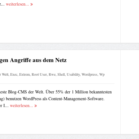
z...
weiterlesen...
gen Angriffe aus dem Netz
r Welt
,
Exec
,
Extrem
,
Root User
,
Rwe
,
Shell
,
Usability
,
Wordpress
,
Wp
bteste Blog-CMS der Welt. Über 55% der 1 Million bekanntesten
ng) benutzen WordPress als Content-Management-Software.
r I...
weiterlesen...