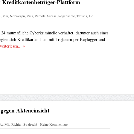
g Kreditkartenbetrüger-Plattform
n
,
Mai
,
Norwegen
,
Rats
,
Remote Access
,
Sogenannte
,
Trojans
,
Uc
 24 mutmaßliche Cyberkriminelle verhaftet, darunter auch einer
rgten sich Kreditkartendaten mit Trojanern per Keylogger und
weiterlesen...
gegen Akteneinsicht
tz
,
Mit
,
Richter
,
Strafrecht
Keine Kommentare