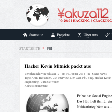
Startseite
Projekte
Über uns
STARTSEITE
FBI
Hacker Kevin Mitnick packt aus
Veröffentlicht von
¥akuza112
am
10. Januar 2014
in :
Scene News
Tags:
Anm
,
Bestanden
,
Cw Interview
,
Der Welt
,
Fbi
,
Fing
,
Hacker Kevin 
Engineering
,
Virtuelle Welten
Keine Kommentare
Er hat das Social Engine
Das FBI hielt ihn für ei
Nuklearkrieg hätte aus..