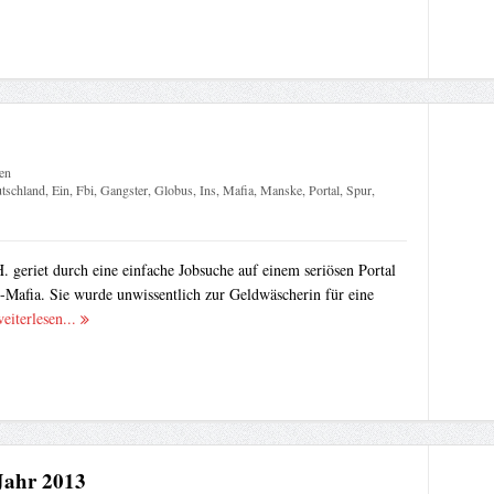
en
tschland
,
Ein
,
Fbi
,
Gangster
,
Globus
,
Ins
,
Mafia
,
Manske
,
Portal
,
Spur
,
. geriet durch eine einfache Jobsuche auf einem seriösen Portal
t-Mafia. Sie wurde unwissentlich zur Geldwäscherin für eine
eiterlesen...
ahr 2013