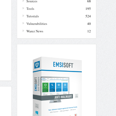
Sources
68
Tools
195
Tutorials
524
Vulnerabilities
40
Warez News
12