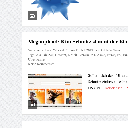
Megaupload: Kim Schmitz stimmt der Einre
Veröffentlicht von
¥akuza112
am
11. Juli 2012
in :
Globale News
Tags:
Als
,
Die Zeit
,
Dotcom
,
E Mail
,
Einreise In Die Usa
,
Faires
,
Fbi
,
Inn
Unternehmer
Keine Kommentare
Sollten sich das FBI u
Schmitz einlassen, wäre e
USA ei...
weiterlesen...