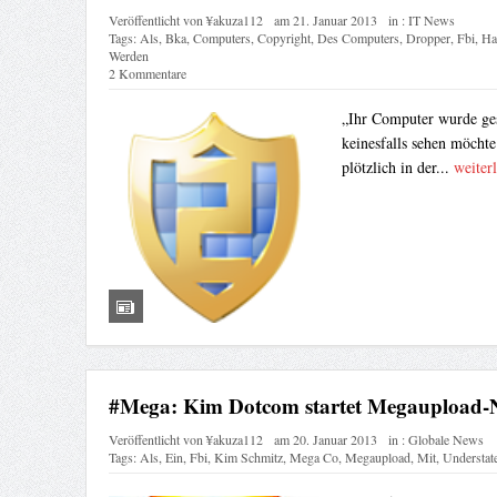
Veröffentlicht von
¥akuza112
am
21. Januar 2013
in :
IT News
Tags:
Als
,
Bka
,
Computers
,
Copyright
,
Des Computers
,
Dropper
,
Fbi
,
Ha
Werden
2 Kommentare
„Ihr Computer wurde ges
keinesfalls sehen möchte
plötzlich in der...
weiterl
#Mega: Kim Dotcom startet Megaupload-N
Veröffentlicht von
¥akuza112
am
20. Januar 2013
in :
Globale News
Tags:
Als
,
Ein
,
Fbi
,
Kim Schmitz
,
Mega Co
,
Megaupload
,
Mit
,
Understat