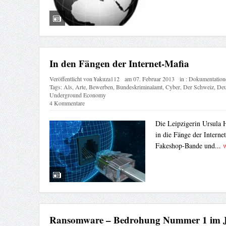
In den Fängen der Internet-Mafia
Veröffentlicht von
¥akuza112
am
07. Februar 2013
in :
Dokumentation
Tags:
Als
,
Arte
,
Bewerben
,
Bundeskriminalamt
,
Cyber
,
Der Schweiz
,
Deu
Underground Economy
4 Kommentare
Die Leipzigerin Ursula H
in die Fänge der Interne
Fakeshop-Bande und...
w
Ransomware – Bedrohung Nummer 1 im J