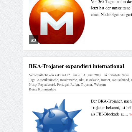
Vor 365 Tagen nahm das
Jetzt hat der umstritte
einen Nachfolger vorgest
BKA-Trojaner expandiert international
Veröffentlicht von
¥akuza112
am
20. August 2012
in :
Globale News
Tags:
Amerikanische
,
Beschwerde
,
Bka
,
Blockade
,
Botnet
,
Deutschland
,
Nbsp
,
Paysafecard
,
Portugal
,
Rufen
,
Trojaner
,
Webcam
Keine Kommentare
Der BKA-Trojaner, nach 
Trojaner bekannt, ist be
als FBI-Blockade au...
w