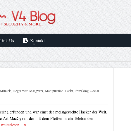
Link Us
Kontakt
Mitnick
,
Illegal War
,
Macgyver
,
Manipulation
,
Packt
,
Phreaking
,
Social
ering erfunden und war einst der meistgesuchte Hacker der Welt.
ne Art MacGyver, der mit dem Pfeifen in ein Telefon den
.
weiterlesen...