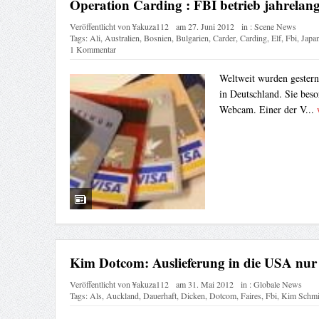
Operation Carding : FBI betrieb jahrelan
Veröffentlicht von
¥akuza112
am
27. Juni 2012
in :
Scene News
Tags:
Ali
,
Australien
,
Bosnien
,
Bulgarien
,
Carder
,
Carding
,
Elf
,
Fbi
,
Japa
1 Kommentar
Weltweit wurden gestern
in Deutschland. Sie beso
Webcam. Einer der V...
Kim Dotcom: Auslieferung in die USA nur 
Veröffentlicht von
¥akuza112
am
31. Mai 2012
in :
Globale News
Tags:
Als
,
Auckland
,
Dauerhaft
,
Dicken
,
Dotcom
,
Faires
,
Fbi
,
Kim Schmi