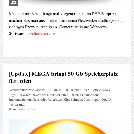
Ich hatte mir schon lange mal vorgenommen ein PHP Script zu
machen, das man anschließend in seinen Netzwerkeinstellungen als
richtigen Proxy nutzen kann. Gemeint ist keine Webproxy
Software...
weiterlesen...
[Update] MEGA bringt 50 Gb Speicherplatz
für jeden
Veröffentlicht von
¥akuza112
am
19. Januar 2013
in :
Globale News
Tags:
Browser
,
Developer Documentation
,
Docu
,
Enhancements
,
Implementation
,
Javascript Reference
,
Kim Schmitz
,
Nachfolger
,
Quelle
,
Techcrunch
Keine Kommentare