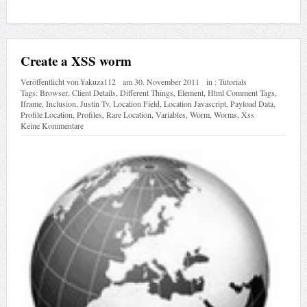
Create a XSS worm
Veröffentlicht von
¥akuza112
am
30. November 2011
in :
Tutorials
Tags:
Browser
,
Client Details
,
Different Things
,
Element
,
Html Comment Tags
,
Iframe
,
Inclusion
,
Justin Tv
,
Location Field
,
Location Javascript
,
Payload Data
,
Profile Location
,
Profiles
,
Rare Location
,
Variables
,
Worm
,
Worms
,
Xss
Keine Kommentare