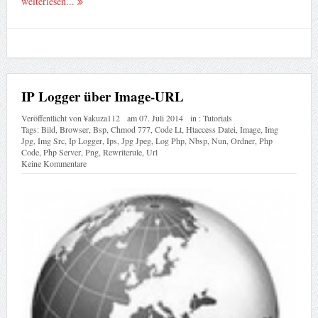
weiterlesen...
IP Logger über Image-URL
Veröffentlicht von
¥akuza112
am
07. Juli 2014
in :
Tutorials
Tags:
Bild
,
Browser
,
Bsp
,
Chmod 777
,
Code Lt
,
Htaccess Datei
,
Image
,
Img
Jpg
,
Img Src
,
Ip Logger
,
Ips
,
Jpg Jpeg
,
Log Php
,
Nbsp
,
Nun
,
Ordner
,
Php
Code
,
Php Server
,
Png
,
Rewriterule
,
Url
Keine Kommentare