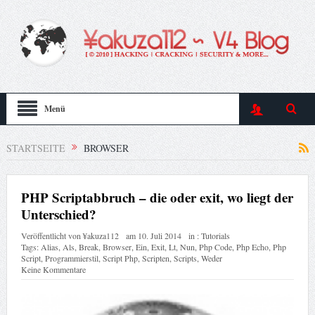
Menü
STARTSEITE
BROWSER
PHP Scriptabbruch – die oder exit, wo liegt der
Unterschied?
Veröffentlicht von
¥akuza112
am
10. Juli 2014
in :
Tutorials
Tags:
Alias
,
Als
,
Break
,
Browser
,
Ein
,
Exit
,
Lt
,
Nun
,
Php Code
,
Php Echo
,
Php
Script
,
Programmierstil
,
Script Php
,
Scripten
,
Scripts
,
Weder
Keine Kommentare