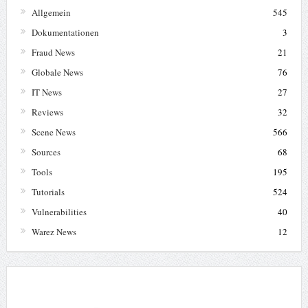
Allgemein
545
Dokumentationen
3
Fraud News
21
Globale News
76
IT News
27
Reviews
32
Scene News
566
Sources
68
Tools
195
Tutorials
524
Vulnerabilities
40
Warez News
12