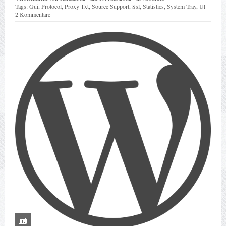
Tags:
Gui
,
Protocol
,
Proxy Txt
,
Source Support
,
Ssl
,
Statistics
,
System Tray
,
Ul
2 Kommentare