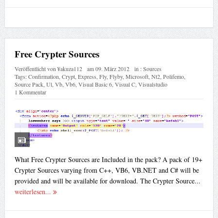
Free Crypter Sources
Veröffentlicht von
¥akuza112
am
09. März 2012
in :
Sources
Tags:
Confirmation
,
Crypt
,
Express
,
Fly
,
Flyby
,
Microsoft
,
Nt2
,
Polifemo
,
Source Pack
,
Ul
,
Vb
,
Vb6
,
Visual Basic 6
,
Visual C
,
Visualstudio
1 Kommentar
What Free Crypter Sources are Included in the pack? A pack of 19+
Crypter Sources varying from C++, VB6, VB.NET and C# will be
provided and will be available for download. The Crypter Source...
weiterlesen...