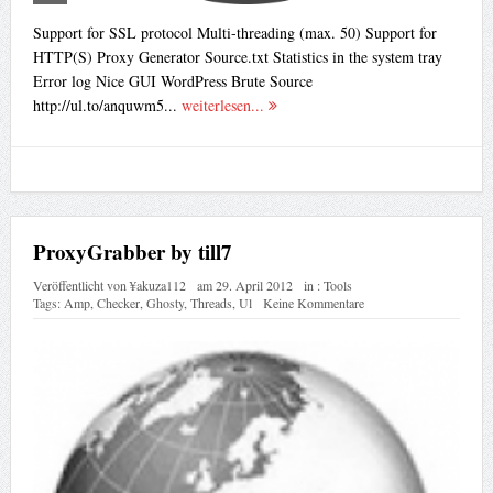
Support for SSL protocol Multi-threading (max. 50) Support for
HTTP(S) Proxy Generator Source.txt Statistics in the system tray
Error log Nice GUI WordPress Brute Source
http://ul.to/anquwm5...
weiterlesen...
ProxyGrabber by till7
Veröffentlicht von
¥akuza112
am
29. April 2012
in :
Tools
Tags:
Amp
,
Checker
,
Ghosty
,
Threads
,
Ul
Keine Kommentare