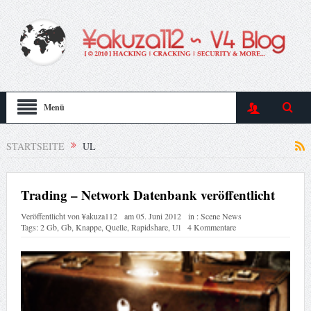
Menü
STARTSEITE
UL
Trading – Network Datenbank veröffentlicht
Veröffentlicht von
¥akuza112
am
05. Juni 2012
in :
Scene News
Tags:
2 Gb
,
Gb
,
Knappe
,
Quelle
,
Rapidshare
,
Ul
4 Kommentare