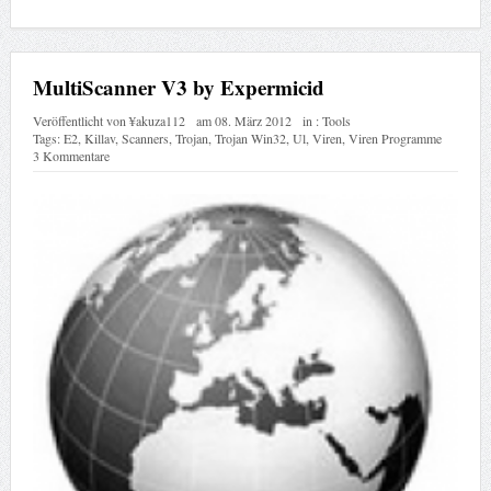
MultiScanner V3 by Expermicid
Veröffentlicht von
¥akuza112
am
08. März 2012
in :
Tools
Tags:
E2
,
Killav
,
Scanners
,
Trojan
,
Trojan Win32
,
Ul
,
Viren
,
Viren Programme
3 Kommentare