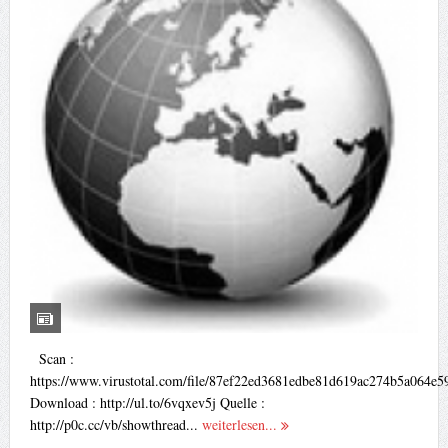
Scan :
https://www.virustotal.com/file/87ef22ed3681edbe81d619ac274b5a064e5
Download : http://ul.to/6vqxev5j Quelle :
http://p0c.cc/vb/showthread...
weiterlesen...