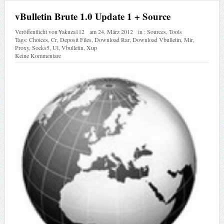
vBulletin Brute 1.0 Update 1 + Source
Veröffentlicht von
¥akuza112
am
24. März 2012
in :
Sources
,
Tools
Tags:
Choices
,
Cr
,
Deposit Files
,
Download Rar
,
Download Vbulletin
,
Mir
,
Proxy
,
Socks5
,
Ul
,
Vbulletin
,
Xup
Keine Kommentare