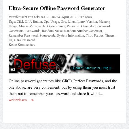
Ultra-Secure Offline Password Generator
Veröffentlicht von
¥akuza112
am
24. April 2012
in :
Tools
Tags:
Click Of A Button
,
Cpu Usage
,
Grc
,
Linux
,
Linux Version
,
Memory
Usage
,
Mouse Movements
,
Open Source
,
Password Generator
,
Password
Generators
,
Passwords
,
Random Noise
,
Random Number Generator
,
Remember Password
,
Sourcecode
,
System Information
,
Third Parties
,
Timers
,
Ul
,
Ultra Password
Keine Kommentare
Online password generators like GRC’s Perfect Passwords, and the
one above, are very convenient, but by using them you must trust
them not to remember your password and share it with t...
weiterlesen...