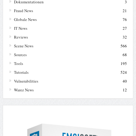
Dokumentationen
3
Fraud News
21
Globale News
76
IT News
27
Reviews
32
Scene News
566
Sources
68
Tools
195
Tutorials
524
Vulnerabilities
40
Warez News
12