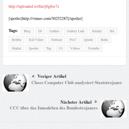
http://uploaded.to/file/j0g8xr7s
[spoiler]http://vimeo.com/30252287[/spoiler]
Tags:
Blog
Dl
Galileo
Gallery Link
Hacker
Hd
Hotfile
Kid Video
Netload
Pro7
Quelle
Ruhe
Shakal
Spoiler
Tag
Ul
Videos
Youtube
Voriger Artikel
Chaos Computer Club analysiert Staatstrojaner
Nächster Artikel
CCC über das Innenleben des Bundestrojaners