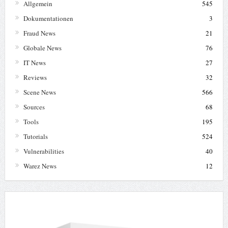
Allgemein
545
Dokumentationen
3
Fraud News
21
Globale News
76
IT News
27
Reviews
32
Scene News
566
Sources
68
Tools
195
Tutorials
524
Vulnerabilities
40
Warez News
12