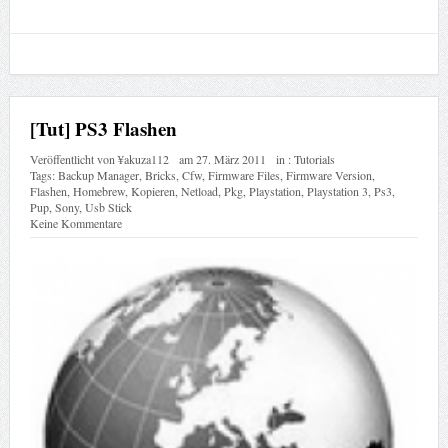
[Tut] PS3 Flashen
Veröffentlicht von
¥akuza112
am
27. März 2011
in :
Tutorials
Tags:
Backup Manager
,
Bricks
,
Cfw
,
Firmware Files
,
Firmware Version
,
Flashen
,
Homebrew
,
Kopieren
,
Netload
,
Pkg
,
Playstation
,
Playstation 3
,
Ps3
,
Pup
,
Sony
,
Usb Stick
Keine Kommentare