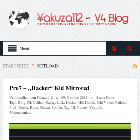
Menü
STARTSEITE
NETLOAD
Pro7 – „Hacker“ Kid Mirrored
Veröffentlicht von
¥akuza112
am
09. Oktober 2011
in :
Scene News
Tags:
Blog
,
Dl
,
Galileo
,
Gallery Link
,
Hacker
,
Hd
,
Hotfile
,
Kid Video
,
Netload
,
Pro7
,
Quelle
,
Ruhe
,
Shakal
,
Spoiler
,
Tag
,
Ul
,
Videos
,
Youtube
3 Kommentare