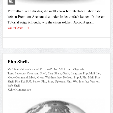
Vermutlich kenn ihr das; ihr wollt etwas herunterladen, aber habt
keinen Premium Account dazu oder findet einfach keinen. In diesem
Tutorial zeige ich euch, wie ihr einen solchen Account gra...
weiterlesen...
Php Shells
Veröffentlicht von
¥akuza112
am
02. Juli 2011
in :
Allgemein
Tags:
Badongo
,
Command Shell
,
Easy Share
,
Gedit
,
Language Php
,
Mail List
,
Mode Command
,
Mwt
,
Mysql Web Interface
,
Netload
,
Php 5
,
Php Mail
,
Php
Shell
,
Php Txt
,
R57
,
Server Php
,
Sses
,
Uploader Php
,
Web Interface Version
,
Web Shell
Keine Kommentare