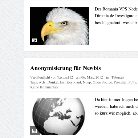
Der Romania VPS Node 
Direcția de Investigare a
beschlagnahmt, weshalb
Anonymisierung für Newbis
Veröffentlicht von
¥akuza112
am
06. März 2012
in :
Tutorials
Tags:
Acts
,
Dunkel
,
Ins
,
Keyboard
,
Nbsp
,
Open Source
,
Proxifier
,
Putty
,
Keine Kommentare
Da hier immer fragen be
werden, habe ich mich da
so kurz wie möglich, ab.