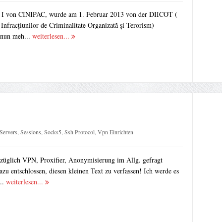
I von CINIPAC, wurde am 1. Februar 2013 von der DIICOT (
 Infracțiunilor de Criminalitate Organizată și Terorism)
 nun meh...
weiterlesen...
Servers
,
Sessions
,
Socks5
,
Ssh Protocol
,
Vpn Einrichten
züglich VPN, Proxifier, Anonymisierung im Allg. gefragt
zu entschlossen, diesen kleinen Text zu verfassen! Ich werde es
..
weiterlesen...