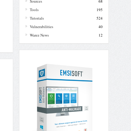
Sources
68
Tools
195
Tutorials
524
Vulnerabilities
40
Warez News
12