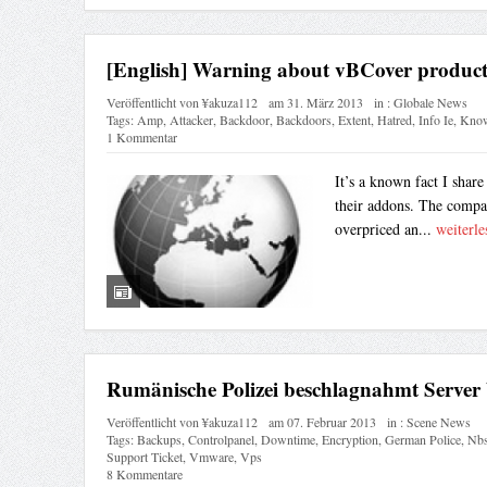
[English] Warning about vBCover product
Veröffentlicht von
¥akuza112
am
31. März 2013
in :
Globale News
Tags:
Amp
,
Attacker
,
Backdoor
,
Backdoors
,
Extent
,
Hatred
,
Info Ie
,
Know
1 Kommentar
It’s a known fact I share
their addons. The compan
overpriced an...
weiterle
Rumänische Polizei beschlagnahmt Serve
Veröffentlicht von
¥akuza112
am
07. Februar 2013
in :
Scene News
Tags:
Backups
,
Controlpanel
,
Downtime
,
Encryption
,
German Police
,
Nb
Support Ticket
,
Vmware
,
Vps
8 Kommentare