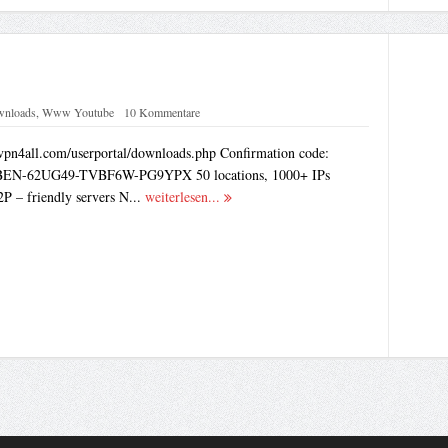
nloads
,
Www Youtube
10 Kommentare
pn4all.com/userportal/downloads.php Confirmation code:
N-62UG49-TVBF6W-PG9YPX 50 locations, 1000+ IPs
P – friendly servers N...
weiterlesen...