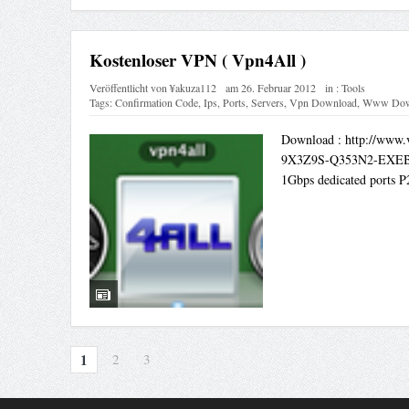
Kostenloser VPN ( Vpn4All )
Veröffentlicht von
¥akuza112
am
26. Februar 2012
in :
Tools
Tags:
Confirmation Code
,
Ips
,
Ports
,
Servers
,
Vpn Download
,
Www Dow
Download : http://www.v
9X3Z9S-Q353N2-EXEBE
1Gbps dedicated ports P2
1
2
3