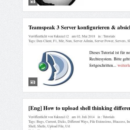
Teamspeak 3 Server konfigurieren & absic
Veröffentlicht von
¥akuza112
am
02. Mai 2018
in :
Tutorials
Tags:
Den Client
,
F1
,
Mir
,
Nun
,
Server Admin
,
Server Power
,
Servers
,
S
Dieses Tutorial ist für 
Rechtesystem. Bitte geh
fortgeschritten...
weiterl
[Eng] How to upload shell thinking differe
Veröffentlicht von
¥akuza112
am
10. Juli 2014
in :
Tutorials
Tags:
Bugs
,
Current
,
Dicks
,
Different Ways
,
File Extensions
,
Htaccess
,
In
Shell
,
Shells
,
Upload File
,
Url