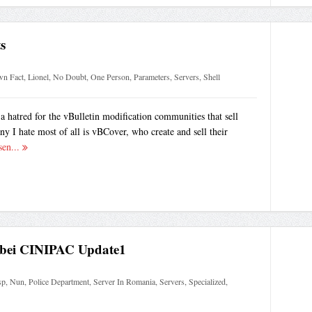
s
n Fact
,
Lionel
,
No Doubt
,
One Person
,
Parameters
,
Servers
,
Shell
 a hatred for the vBulletin modification communities that sell
y I hate most of all is vBCover, who create and sell their
sen...
r bei CINIPAC Update1
sp
,
Nun
,
Police Department
,
Server In Romania
,
Servers
,
Specialized
,