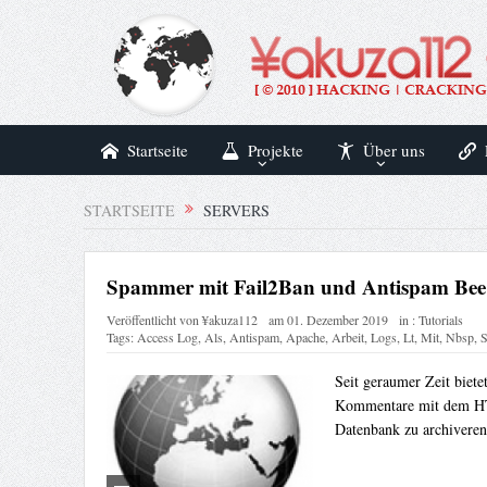
Startseite
Projekte
Über uns
STARTSEITE
SERVERS
Spammer mit Fail2Ban und Antispam Bee
Veröffentlicht von
¥akuza112
am
01. Dezember 2019
in :
Tutorials
Tags:
Access Log
,
Als
,
Antispam
,
Apache
,
Arbeit
,
Logs
,
Lt
,
Mit
,
Nbsp
,
S
Seit geraumer Zeit biet
Kommentare mit dem HTTP
Datenbank zu archiveren