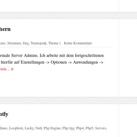
hern
kins
,
Streamen
,
Strg
,
Teamspeak
,
Thema 1
Keine Kommentare
normale Server Admins. Ich arbeite mit dem fortgeschrittenen
t hierfür auf Einstellungen -> Optionen -> Anwendungen ->
esen...
ntly
dians
,
Loophole
,
Lucky
,
Null
,
Php Engine
,
Php Jpg
,
Php4
,
Php5
,
Servers
,