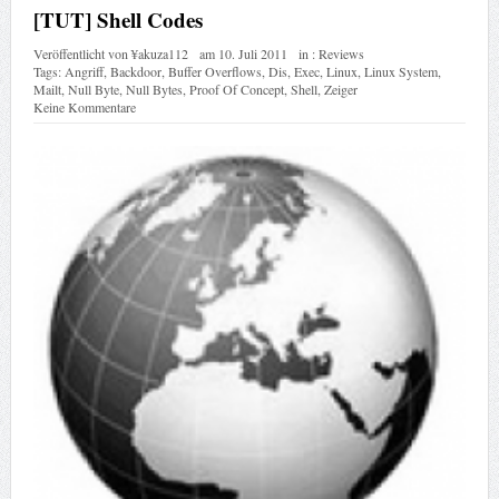
[TUT] Shell Codes
Veröffentlicht von
¥akuza112
am
10. Juli 2011
in :
Reviews
Tags:
Angriff
,
Backdoor
,
Buffer Overflows
,
Dis
,
Exec
,
Linux
,
Linux System
,
Mailt
,
Null Byte
,
Null Bytes
,
Proof Of Concept
,
Shell
,
Zeiger
Keine Kommentare