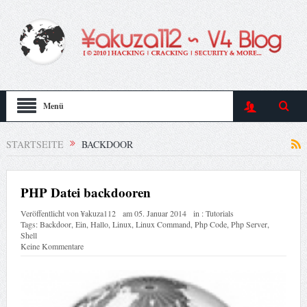
Menü
STARTSEITE
BACKDOOR
PHP Datei backdooren
Veröffentlicht von
¥akuza112
am
05. Januar 2014
in :
Tutorials
Tags:
Backdoor
,
Ein
,
Hallo
,
Linux
,
Linux Command
,
Php Code
,
Php Server
,
Shell
Keine Kommentare