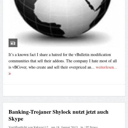
It’s a known fact I share a hatred for the vBulletin modification
communities that sell their addons. The company I hate most of all
is vBCover, who create and sell their overpriced an...
weiterlesen...
Banking-Trojaner Shylock nutzt jetzt auch
Skype
Veröffentlicht von
¥akuza112
am
18. Januar 2013
in :
IT News