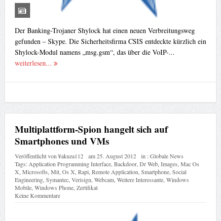
Der Banking-Trojaner Shylock hat einen neuen Verbreitungsweg
gefunden – Skype. Die Sicherheitsfirma CSIS entdeckte kürzlich ein
Shylock-Modul namens „msg.gsm“, das über die VoIP-...
weiterlesen...
Multiplattform-Spion hangelt sich auf
Smartphones und VMs
Veröffentlicht von
¥akuza112
am
25. August 2012
in :
Globale News
Tags:
Application Programming Interface
,
Backdoor
,
Dr Web
,
Images
,
Mac Os
X
,
Microsofts
,
Mit
,
Os X
,
Rapi
,
Remote Application
,
Smartphone
,
Social
Engineering
,
Symantec
,
Verisign
,
Webcam
,
Weitere Interessante
,
Windows
Mobile
,
Windows Phone
,
Zertifikat
Keine Kommentare