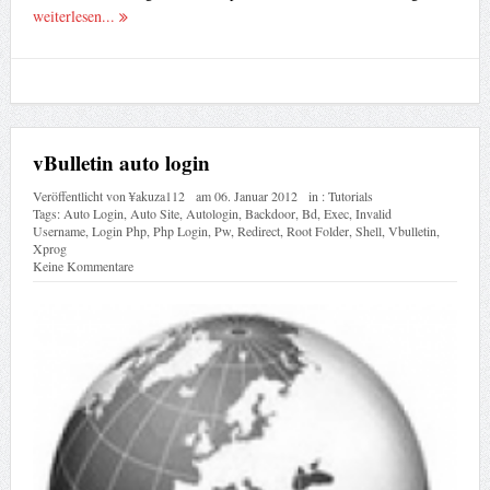
weiterlesen...
vBulletin auto login
Veröffentlicht von
¥akuza112
am
06. Januar 2012
in :
Tutorials
Tags:
Auto Login
,
Auto Site
,
Autologin
,
Backdoor
,
Bd
,
Exec
,
Invalid
Username
,
Login Php
,
Php Login
,
Pw
,
Redirect
,
Root Folder
,
Shell
,
Vbulletin
,
Xprog
Keine Kommentare