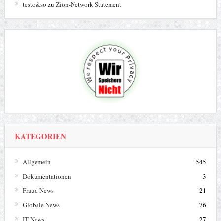
testo&so
zu
Zion-Network Statement
KATEGORIEN
Allgemein
545
Dokumentationen
3
Fraud News
21
Globale News
76
IT News
27