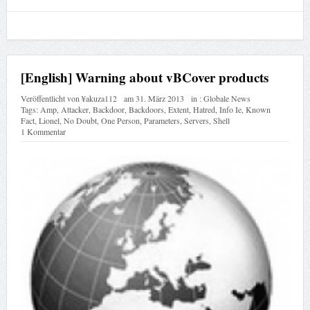
[English] Warning about vBCover products
Veröffentlicht von
¥akuza112
am
31. März 2013
in :
Globale News
Tags:
Amp
,
Attacker
,
Backdoor
,
Backdoors
,
Extent
,
Hatred
,
Info Ie
,
Known
Fact
,
Lionel
,
No Doubt
,
One Person
,
Parameters
,
Servers
,
Shell
1 Kommentar