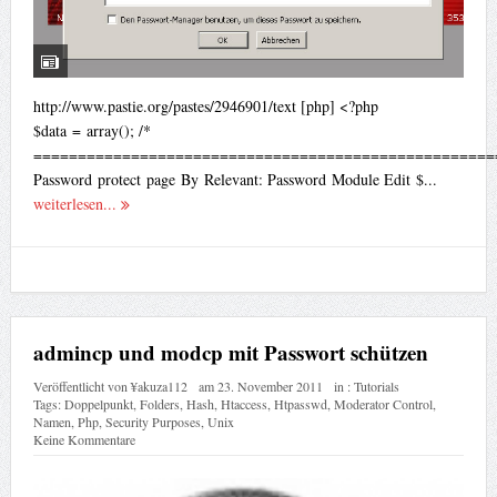
http://www.pastie.org/pastes/2946901/text [php] <?php
$data = array(); /*
====================================================
Password protect page By Relevant: Password Module Edit $...
weiterlesen...
admincp und modcp mit Passwort schützen
Veröffentlicht von
¥akuza112
am
23. November 2011
in :
Tutorials
Tags:
Doppelpunkt
,
Folders
,
Hash
,
Htaccess
,
Htpasswd
,
Moderator Control
,
Namen
,
Php
,
Security Purposes
,
Unix
Keine Kommentare