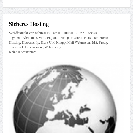
Sicheres Hosting
Veröffentlicht von
¥akuza112
am
07. Juli 2013
in :
Tutorials
Tags:
6x
,
Absolut
,
E Mail
,
England
,
Hampton Street
,
Hersteller
,
Hoste
,
Hosting
,
Htaccess
,
Ip
,
Kurz Und Knapp
,
Mail Webmaster
,
Mit
,
Proxy
,
Trademark Infringement
,
Webhosting
Keine Kommentare