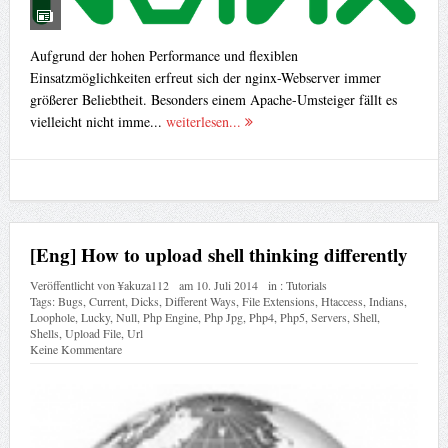
Aufgrund der hohen Performance und flexiblen
Einsatzmöglichkeiten erfreut sich der nginx-Webserver immer
größerer Beliebtheit. Besonders einem Apache-Umsteiger fällt es
vielleicht nicht imme...
weiterlesen...
[Eng] How to upload shell thinking differently
Veröffentlicht von
¥akuza112
am
10. Juli 2014
in :
Tutorials
Tags:
Bugs
,
Current
,
Dicks
,
Different Ways
,
File Extensions
,
Htaccess
,
Indians
,
Loophole
,
Lucky
,
Null
,
Php Engine
,
Php Jpg
,
Php4
,
Php5
,
Servers
,
Shell
,
Shells
,
Upload File
,
Url
Keine Kommentare