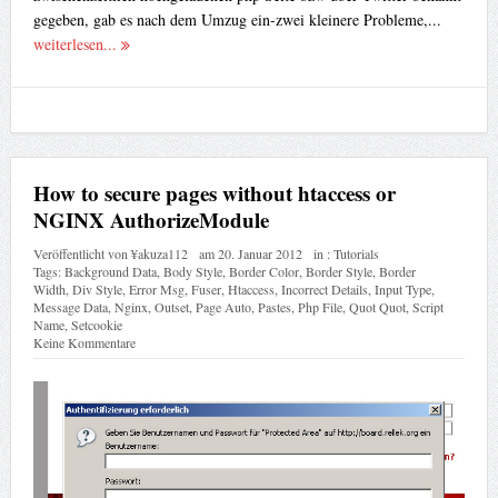
gegeben, gab es nach dem Umzug ein-zwei kleinere Probleme,...
weiterlesen...
How to secure pages without htaccess or
NGINX AuthorizeModule
Veröffentlicht von
¥akuza112
am
20. Januar 2012
in :
Tutorials
Tags:
Background Data
,
Body Style
,
Border Color
,
Border Style
,
Border
Width
,
Div Style
,
Error Msg
,
Fuser
,
Htaccess
,
Incorrect Details
,
Input Type
,
Message Data
,
Nginx
,
Outset
,
Page Auto
,
Pastes
,
Php File
,
Quot Quot
,
Script
Name
,
Setcookie
Keine Kommentare