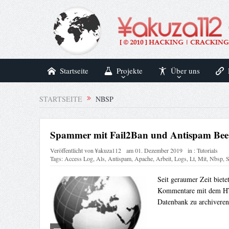
Startseite
Projekte
Über uns
STARTSEITE
NBSP
Spammer mit Fail2Ban und Antispam Bee
Veröffentlicht von
¥akuza112
am
01. Dezember 2019
in :
Tutorials
Tags:
Access Log
,
Als
,
Antispam
,
Apache
,
Arbeit
,
Logs
,
Lt
,
Mit
,
Nbsp
,
S
Seit geraumer Zeit biet
Kommentare mit dem HTTP
Datenbank zu archiveren