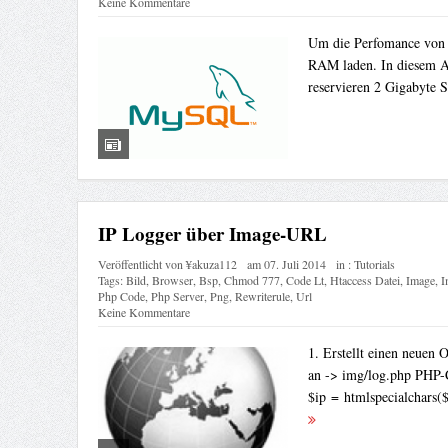
Keine Kommentare
Um die Perfomance von 
RAM laden. In diesem Ar
reservieren 2 Gigabyte S
IP Logger über Image-URL
Veröffentlicht von
¥akuza112
am
07. Juli 2014
in :
Tutorials
Tags:
Bild
,
Browser
,
Bsp
,
Chmod 777
,
Code Lt
,
Htaccess Datei
,
Image
,
I
Php Code
,
Php Server
,
Png
,
Rewriterule
,
Url
Keine Kommentare
1. Erstellt einen neuen
an -> img/log.php PHP-
$ip = htmlspecialchar