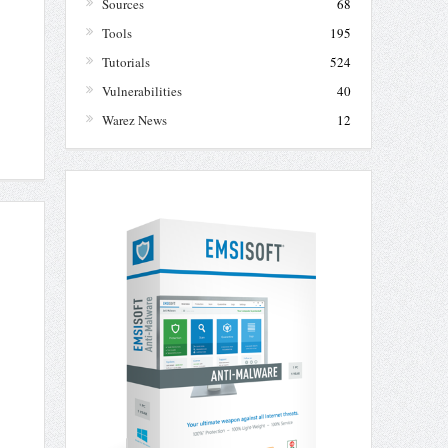
Sources
68
Tools
195
Tutorials
524
Vulnerabilities
40
Warez News
12