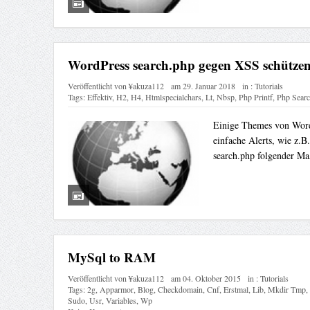
WordPress search.php gegen XSS schütze
Veröffentlicht von
¥akuza112
am
29. Januar 2018
in :
Tutorials
Tags:
Effektiv
,
H2
,
H4
,
Htmlspecialchars
,
Lt
,
Nbsp
,
Php Printf
,
Php Sear
Einige Themes von Word
einfache Alerts, wie z.B
search.php folgender Ma
MySql to RAM
Veröffentlicht von
¥akuza112
am
04. Oktober 2015
in :
Tutorials
Tags:
2g
,
Apparmor
,
Blog
,
Checkdomain
,
Cnf
,
Erstmal
,
Lib
,
Mkdir Tmp
,
Sudo
,
Usr
,
Variables
,
Wp