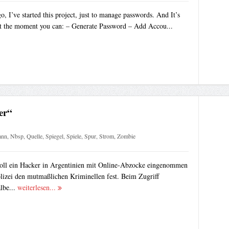
, I’ve started this project, just to manage passwords. And It’s
At the moment you can: – Generate Password – Add Accou...
er“
ann
,
Nbsp
,
Quelle
,
Spiegel
,
Spiele
,
Spur
,
Strom
,
Zombie
oll ein Hacker in Argentinien mit Online-Abzocke eingenommen
olizei den mutmaßlichen Kriminellen fest. Beim Zugriff
albe...
weiterlesen...