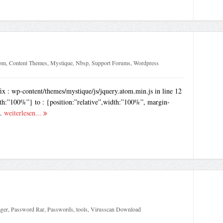
om
,
Content Themes
,
Mystique
,
Nbsp
,
Support Forums
,
Wordpress
x : wp-content/themes/mystique/js/jquery.atom.min.js in line 12
dth:”100%”} to : {position:”relative”,width:”100%”, margin-
..
weiterlesen...
ger
,
Password Rar
,
Passwords
,
tools
,
Virusscan Download