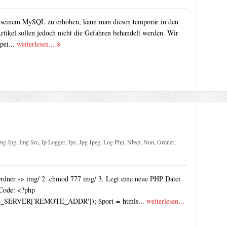
seinem MySQL zu erhöhen, kann man diesen temporär in den
tikel sollen jedoch nicht die Gefahren behandelt werden. Wir
pei...
weiterlesen...
mg Jpg
,
Img Src
,
Ip Logger
,
Ips
,
Jpg Jpeg
,
Log Php
,
Nbsp
,
Nun
,
Ordner
,
 Ordner -> img/ 2. chmod 777 img/ 3. Legt eine neue PHP Datei
Code: <?php
s($_SERVER['REMOTE_ADDR']); $port = htmls...
weiterlesen...