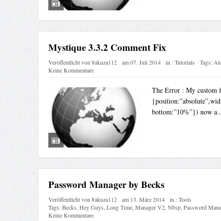
Mystique 3.3.2 Comment Fix
Veröffentlicht von
¥akuza112
am
07. Juli 2014
in :
Tutorials
Tags:
At
Keine Kommentare
The Error : My custom fi
{position:”absolute”,wi
bottom:”10%”}) now a.
Password Manager by Becks
Veröffentlicht von
¥akuza112
am
13. März 2014
in :
Tools
Tags:
Becks
,
Hey Guys
,
Long Time
,
Manager V2
,
Nbsp
,
Password Mana
Keine Kommentare