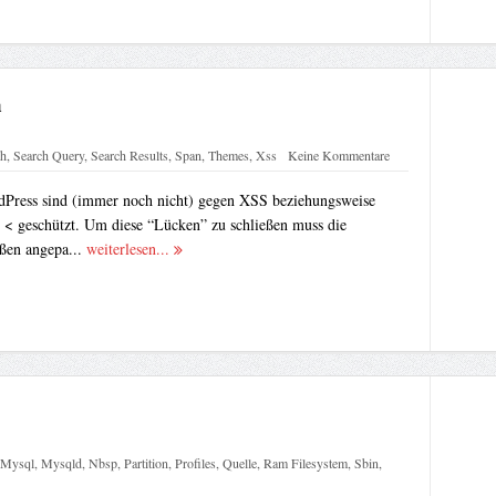
n
ch
,
Search Query
,
Search Results
,
Span
,
Themes
,
Xss
Keine Kommentare
Press sind (immer noch nicht) gegen XSS beziehungsweise
. < geschützt. Um diese “Lücken” zu schließen muss die
ßen angepa...
weiterlesen...
Mysql
,
Mysqld
,
Nbsp
,
Partition
,
Profiles
,
Quelle
,
Ram Filesystem
,
Sbin
,