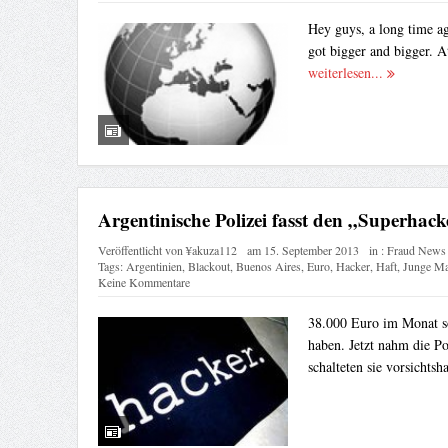
Hey guys, a long time ago
got bigger and bigger. 
weiterlesen...
Argentinische Polizei fasst den „Superhack
Veröffentlicht von
¥akuza112
am
15. September 2013
in :
Fraud News
Tags:
Argentinien
,
Blackout
,
Buenos Aires
,
Euro
,
Hacker
,
Haft
,
Junge M
Keine Kommentare
38.000 Euro im Monat s
haben. Jetzt nahm die P
schalteten sie vorsichtsh