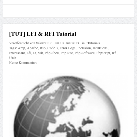
[TUT] LFI & RFI Tutorial
Veröffentlicht von
¥akuza112
am
10. Juli 2013
in :
Tutorials
Tags:
Amp
,
Apache
,
Bsp
,
Code 3
,
Error Logs
,
Inclusion
,
Inclusions
,
Interessant
,
Lfi
,
Lt
,
Mit
,
Php Shell
,
Php Site
,
Php Software
,
Phpscript
,
Rfi
,
Unix
Keine Kommentare