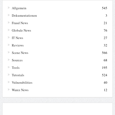
Allgemein
545
Dokumentationen
3
Fraud News
21
Globale News
76
IT News
27
Reviews
32
Scene News
566
Sources
68
Tools
195
Tutorials
524
Vulnerabilities
40
Warez News
12