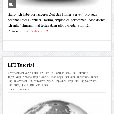
Hallo, ich habe vor längerer Zeit den Hoster Server4.pro auch
bekannt unter Lippuner Hosting empfohlen bekommen. Also dachte
ich mir: “Hmmm, mal testen dann gibt’s wieder Stoff für
Review’s”...
weiterlesen...
LFI Tutorial
Veröffentlicht von
¥akuza112
am
07. Februar 2012
in :
Tutorials
Tags:
Amp
,
Apache
,
Bsp
,
Code 3
,
Error Logs
,
Inclusion
,
Inclusions
,
Index
Php
,
Interessant
,
Lfi
,
Milw0rm
,
Nbsp
,
Php Shell
,
Php Site
,
Php Software
,
Phpscript
,
Quelle
,
Rfi
,
Rfis
,
Unix
Keine Kommentare