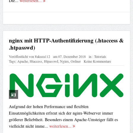
Die...
weiterlesen...
nginx mit HTTP-Authentifizierung (.htaccess &
.htpasswd)
Veröffentlicht von
¥akuza112
am
07. Dezember 2018
in :
Tutorials
Tags:
Apache
,
Htaccess
,
Htpasswd
,
Nginx
,
Ordner
Keine Kommentare
Aufgrund der hohen Performance und flexiblen
Einsatzmöglichkeiten erfreut sich der nginx-Webserver immer
größerer Beliebtheit. Besonders einem Apache-Umsteiger fällt es
vielleicht nicht imme...
weiterlesen...