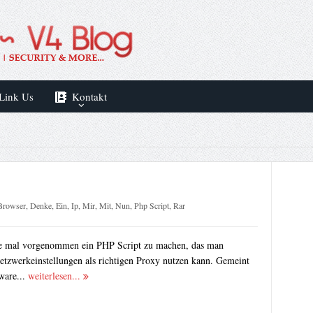
Link Us
Kontakt
Browser
,
Denke
,
Ein
,
Ip
,
Mir
,
Mit
,
Nun
,
Php Script
,
Rar
nge mal vorgenommen ein PHP Script zu machen, das man
etzwerkeinstellungen als richtigen Proxy nutzen kann. Gemeint
ware...
weiterlesen...