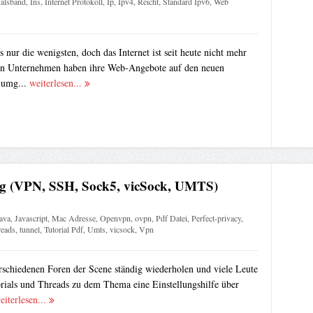
alsband
,
Ins
,
Internet Protokoll
,
Ip
,
Ipv4
,
Reicht
,
Standard Ipv6
,
Web
 nur die wenigsten, doch das Internet ist seit heute nicht mehr
von Unternehmen haben ihre Web-Angebote auf den neuen
 umg...
weiterlesen...
ung (VPN, SSH, Sock5, vicSock, UMTS)
ava
,
Javascript
,
Mac Adresse
,
Openvpn
,
ovpn
,
Pdf Datei
,
Perfect-privacy
,
eads
,
tunnel
,
Tutorial Pdf
,
Umts
,
vicsock
,
Vpn
rschiedenen Foren der Scene ständig wiederholen und viele Leute
orials und Threads zu dem Thema eine Einstellungshilfe über
eiterlesen...