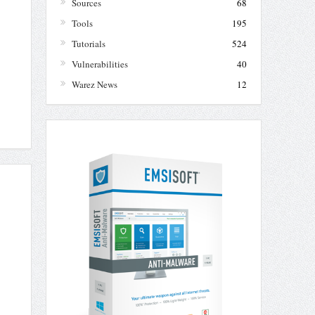
Sources
68
Tools
195
Tutorials
524
Vulnerabilities
40
Warez News
12