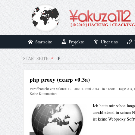
Startseite
Projekte
Über uns
STARTSEITE
IP
php proxy (exarp v0.3a)
Veröffentlicht von
¥akuza112
am
01. Juni 2014
in :
Tools
Tags:
Als
,
Keine Kommentare
Ich hatte mir schon la
anschließend in seinen N
ist keine Webproxy Soft