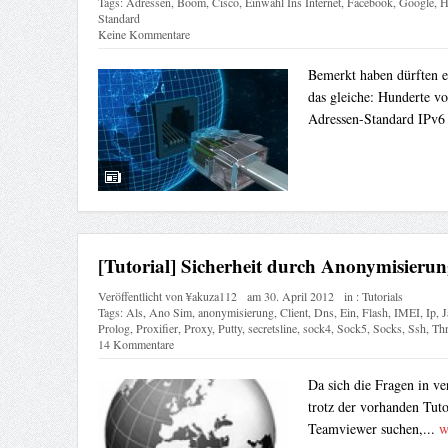
Tags:
Adressen
,
Boom
,
Cisco
,
Einwahl Ins Internet
,
Facebook
,
Google
,
H
Standard
Keine Kommentare
Bemerkt haben dürften es
das gleiche: Hunderte 
Adressen-Standard IPv6
[Tutorial] Sicherheit durch Anonymisier
Veröffentlicht von
¥akuza112
am
30. April 2012
in :
Tutorials
Tags:
Als
,
Ano Sim
,
anonymisierung
,
Client
,
Dns
,
Ein
,
Flash
,
IMEI
,
Ip
,
J
Prolog
,
Proxifier
,
Proxy
,
Putty
,
secretsline
,
sock4
,
Sock5
,
Socks
,
Ssh
,
Thr
14 Kommentare
Da sich die Fragen in ve
trotz der vorhanden Tut
Teamviewer suchen,...
w