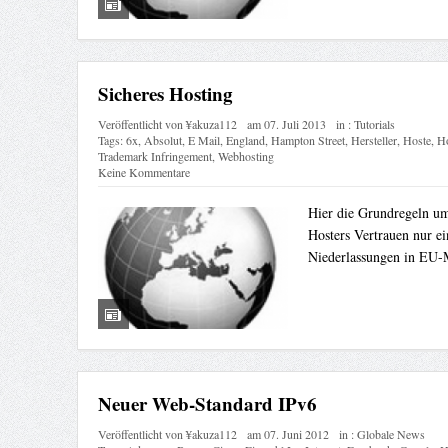
Sicheres Hosting
Veröffentlicht von
¥akuza112
am
07. Juli 2013
in :
Tutorials
Tags:
6x
,
Absolut
,
E Mail
,
England
,
Hampton Street
,
Hersteller
,
Hoste
,
Ho
Trademark Infringement
,
Webhosting
Keine Kommentare
Hier die Grundregeln u
Hosters Vertrauen nur e
Niederlassungen in EU-
Neuer Web-Standard IPv6
Veröffentlicht von
¥akuza112
am
07. Juni 2012
in :
Globale News