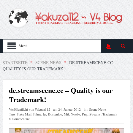
Menü
STARTSEITE
SCENE NEWS
DE.STREAMSCENE.CC –
QUALITY IS OUR TRADEMARK!
de.streamscene.cc – Quality is our
Trademark!
Veröffentlicht von
¥akuza112
am
24. Januar 2012
in :
Scene News
Tags:
Fake Mail
,
Filme
,
Ip
,
Kostenlos
,
Mit
,
Noobs
,
Png
,
Streams
,
Trademark
8 Kommentare