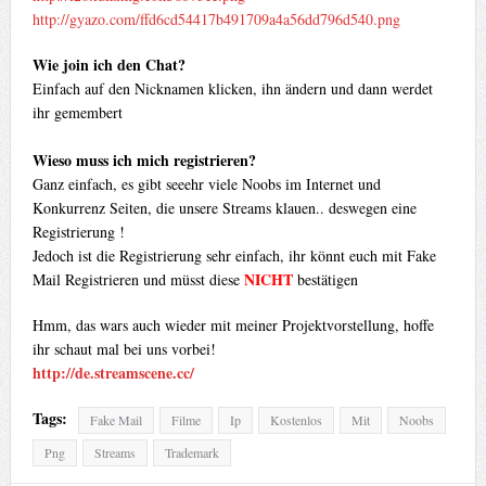
http://gyazo.com/ffd6cd54417b491709a4a56dd796d540.png
Wie join ich den Chat?
Einfach auf den Nicknamen klicken, ihn ändern und dann werdet
ihr gemembert
Wieso muss ich mich registrieren?
Ganz einfach, es gibt seeehr viele Noobs im Internet und
Konkurrenz Seiten, die unsere Streams klauen.. deswegen eine
Registrierung !
Jedoch ist die Registrierung sehr einfach, ihr könnt euch mit Fake
NICHT
Mail Registrieren und müsst diese
bestätigen
Hmm, das wars auch wieder mit meiner Projektvorstellung, hoffe
ihr schaut mal bei uns vorbei!
http://de.streamscene.cc/
Tags:
Fake Mail
Filme
Ip
Kostenlos
Mit
Noobs
Png
Streams
Trademark