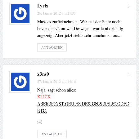
Lyrix
3
26. Januar 2012 um 21:35
Muss es zurücknehmen. War auf der Seite noch
bevor der v2 on war.Deswegen wurde nix richtig
angezeigt.Aber jetzt siehts sehr annehmbar aus.
ANTWORTEN
x3ns0
4
27. Januar 2012 um 14:16
Naja, sagt schon alles:
KLICK
ABER SONST GEILES DESIGN & SELFCODED
ETC.
:=)
ANTWORTEN