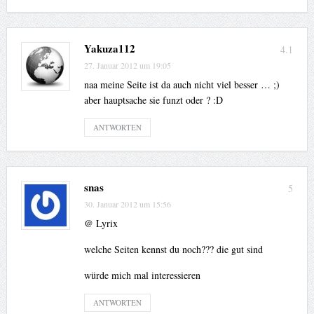
Yakuza112
4.1
27. Januar 2012 um 19:05
naa meine Seite ist da auch nicht viel besser … ;)
aber hauptsache sie funzt oder ? :D
ANTWORTEN
snas
5
30. Januar 2012 um 15:56
@ Lyrix
welche Seiten kennst du noch??? die gut sind
würde mich mal interessieren
ANTWORTEN