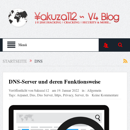
Menü
STARTSEITE
DNS
DNS-Server und deren Funktionsweise
Veröffentlicht von
¥akuza112
am
19. Januar 2022
in :
Allgemein
Tags:
Arpanet
,
Dns
,
Dns Server
,
https
,
Privacy
,
Server
,
tls
Keine Kommentare