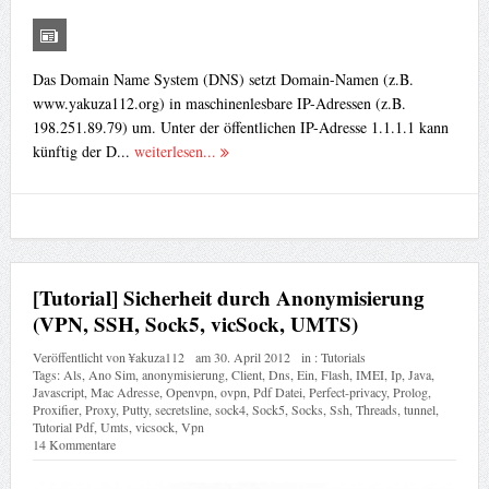
Das Domain Name System (DNS) setzt Domain-Namen (z.B.
www.yakuza112.org) in maschinenlesbare IP-Adressen (z.B.
198.251.89.79) um. Unter der öffentlichen IP-Adresse 1.1.1.1 kann
künftig der D...
weiterlesen...
[Tutorial] Sicherheit durch Anonymisierung
(VPN, SSH, Sock5, vicSock, UMTS)
Veröffentlicht von
¥akuza112
am
30. April 2012
in :
Tutorials
Tags:
Als
,
Ano Sim
,
anonymisierung
,
Client
,
Dns
,
Ein
,
Flash
,
IMEI
,
Ip
,
Java
,
Javascript
,
Mac Adresse
,
Openvpn
,
ovpn
,
Pdf Datei
,
Perfect-privacy
,
Prolog
,
Proxifier
,
Proxy
,
Putty
,
secretsline
,
sock4
,
Sock5
,
Socks
,
Ssh
,
Threads
,
tunnel
,
Tutorial Pdf
,
Umts
,
vicsock
,
Vpn
14 Kommentare