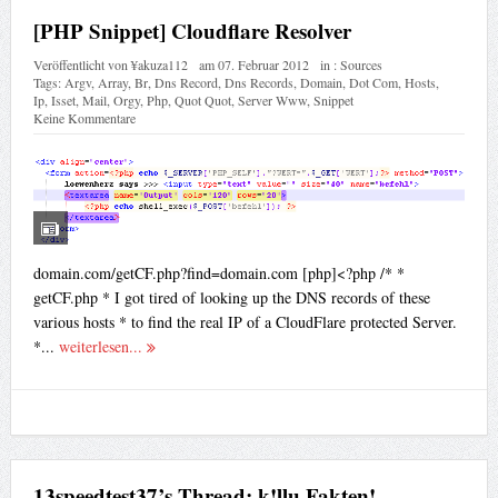
[PHP Snippet] Cloudflare Resolver
Veröffentlicht von
¥akuza112
am
07. Februar 2012
in :
Sources
Tags:
Argv
,
Array
,
Br
,
Dns Record
,
Dns Records
,
Domain
,
Dot Com
,
Hosts
,
Ip
,
Isset
,
Mail
,
Orgy
,
Php
,
Quot Quot
,
Server Www
,
Snippet
Keine Kommentare
domain.com/getCF.php?find=domain.com [php]<?php /* *
getCF.php * I got tired of looking up the DNS records of these
various hosts * to find the real IP of a CloudFlare protected Server.
*...
weiterlesen...
13speedtest37’s Thread: k!llu Fakten!