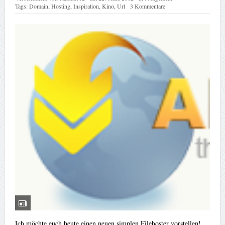
Tags:
Domain
,
Hosting
,
Inspiration
,
Kino
,
Url
3 Kommentare
Ich möchte euch heute einen neuen simplen Filehoster vorstellen!