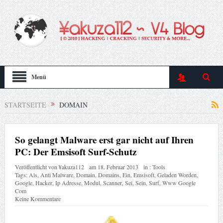
Menü
STARTSEITE
DOMAIN
So gelangt Malware erst gar nicht auf Ihren
PC: Der Emsisoft Surf-Schutz
Veröffentlicht von
¥akuza112
am
18. Februar 2013
in :
Tools
Tags:
Als
,
Anti Malware
,
Domain
,
Domains
,
Ein
,
Emsisoft
,
Geladen Worden
,
Google
,
Hacker
,
Ip Adresse
,
Modul
,
Scanner
,
Sei
,
Sein
,
Surf
,
Www Google
Com
Keine Kommentare