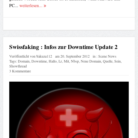
PC...
weiterlesen...
Swissfaking : Infos zur Downtime Update 2
Veröffentlicht von
¥akuza112
am
20. September 2012
in :
Scene News
Tags:
Domain
,
Downtime
,
Hallo
,
Lr
,
Mit
,
Nbsp
,
Neue Domain
,
Quelle
,
Sein
,
Showthread
3 Kommentare