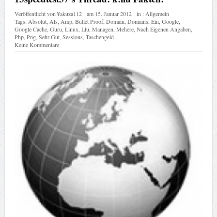
Veröffentlicht von
¥akuza112
am
15. Januar 2012
in :
Allgemein
Tags:
Absolut
,
Als
,
Amp
,
Bullet Proof
,
Domain
,
Domains
,
Ein
,
Google
,
Google Cache
,
Guru
,
Linux
,
Llu
,
Managen
,
Mehere
,
Nach Eigenen Angaben
,
Php
,
Png
,
Sehr Gut
,
Sessions
,
Taschengeld
Keine Kommentare