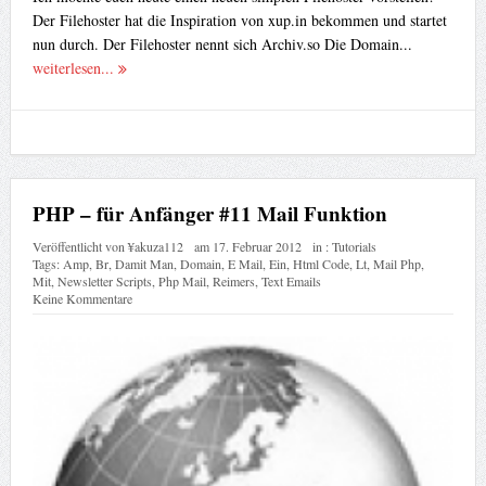
Der Filehoster hat die Inspiration von xup.in bekommen und startet
nun durch. Der Filehoster nennt sich Archiv.so Die Domain...
weiterlesen...
PHP – für Anfänger #11 Mail Funktion
Veröffentlicht von
¥akuza112
am
17. Februar 2012
in :
Tutorials
Tags:
Amp
,
Br
,
Damit Man
,
Domain
,
E Mail
,
Ein
,
Html Code
,
Lt
,
Mail Php
,
Mit
,
Newsletter Scripts
,
Php Mail
,
Reimers
,
Text Emails
Keine Kommentare