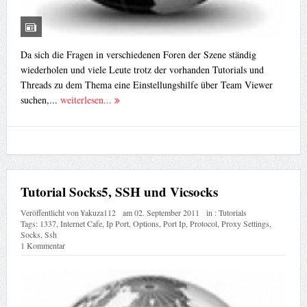
Da sich die Fragen in verschiedenen Foren der Szene ständig
wiederholen und viele Leute trotz der vorhanden Tutorials und
Threads zu dem Thema eine Einstellungshilfe über Team Viewer
suchen,...
weiterlesen...
Tutorial Socks5, SSH und Vicsocks
Veröffentlicht von
¥akuza112
am
02. September 2011
in :
Tutorials
Tags:
1337
,
Internet Cafe
,
Ip Port
,
Options
,
Port Ip
,
Protocol
,
Proxy Settings
,
Socks
,
Ssh
1 Kommentar