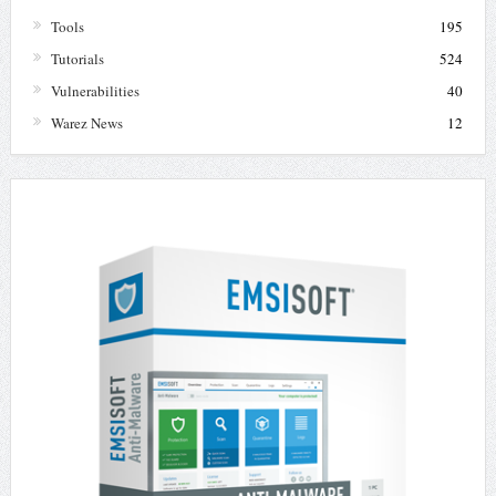
Tools
195
Tutorials
524
Vulnerabilities
40
Warez News
12