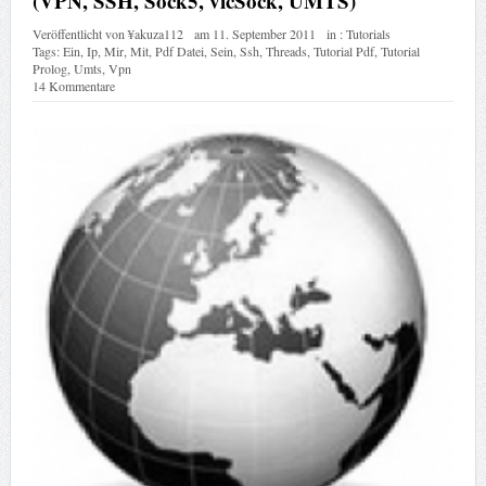
(VPN, SSH, Sock5, vicSock, UMTS)
Veröffentlicht von
¥akuza112
am
11. September 2011
in :
Tutorials
Tags:
Ein
,
Ip
,
Mir
,
Mit
,
Pdf Datei
,
Sein
,
Ssh
,
Threads
,
Tutorial Pdf
,
Tutorial
Prolog
,
Umts
,
Vpn
14 Kommentare