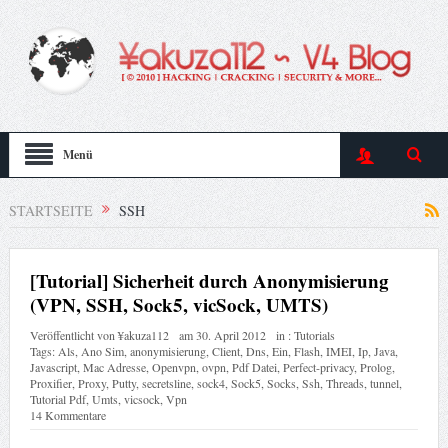
Menü
STARTSEITE
SSH
[Tutorial] Sicherheit durch Anonymisierung
(VPN, SSH, Sock5, vicSock, UMTS)
Veröffentlicht von
¥akuza112
am
30. April 2012
in :
Tutorials
Tags:
Als
,
Ano Sim
,
anonymisierung
,
Client
,
Dns
,
Ein
,
Flash
,
IMEI
,
Ip
,
Java
,
Javascript
,
Mac Adresse
,
Openvpn
,
ovpn
,
Pdf Datei
,
Perfect-privacy
,
Prolog
,
Proxifier
,
Proxy
,
Putty
,
secretsline
,
sock4
,
Sock5
,
Socks
,
Ssh
,
Threads
,
tunnel
,
Tutorial Pdf
,
Umts
,
vicsock
,
Vpn
14 Kommentare