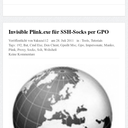
Invisible Plink.exe für SSH-Socks per GPO
Veröffentlicht von
¥akuza112
am
28. Juli 2011
in :
Tools
,
Tutorials
Tags:
192
,
Bat
,
Cmd Exe
,
Den Client
,
Gpedit Msc
,
Gpo
,
Impersonate
,
Manko
,
Plink
,
Proxy
,
Socks
,
Ssh
,
Wshshell
Keine Kommentare