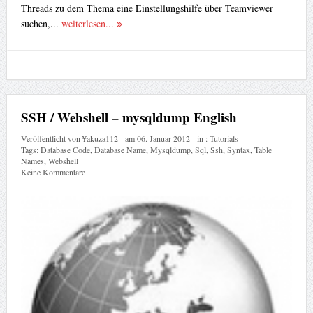
Threads zu dem Thema eine Einstellungshilfe über Teamviewer
suchen,...
weiterlesen...
SSH / Webshell – mysqldump English
Veröffentlicht von
¥akuza112
am
06. Januar 2012
in :
Tutorials
Tags:
Database Code
,
Database Name
,
Mysqldump
,
Sql
,
Ssh
,
Syntax
,
Table
Names
,
Webshell
Keine Kommentare