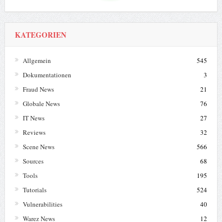
KATEGORIEN
Allgemein
545
Dokumentationen
3
Fraud News
21
Globale News
76
IT News
27
Reviews
32
Scene News
566
Sources
68
Tools
195
Tutorials
524
Vulnerabilities
40
Warez News
12