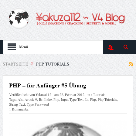
Menü
STARTSEITE
PHP TUTORIALS
PHP – für Anfänger #5 Übung
Veröffentlicht von
¥akuza112
am
22. Februar 2012
in :
Tutorials
Tags:
Als
,
Article 9
,
Br
,
Index Php
,
Input Type Text
,
Lt
,
Php
,
Php Tutorials
,
String Text
,
Type Password
1 Kommentar