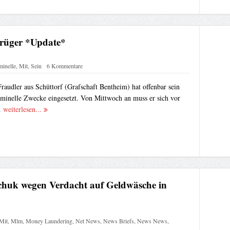
trüger *Update*
minelle
,
Mit
,
Sein
6 Kommentare
raudler aus Schüttorf (Grafschaft Bentheim) hat offenbar sein
minelle Zwecke eingesetzt. Von Mittwoch an muss er sich vor
.
weiterlesen...
chuk wegen Verdacht auf Geldwäsche in
Mit
,
Mlm
,
Money Laundering
,
Net News
,
News Briefs
,
News News
,