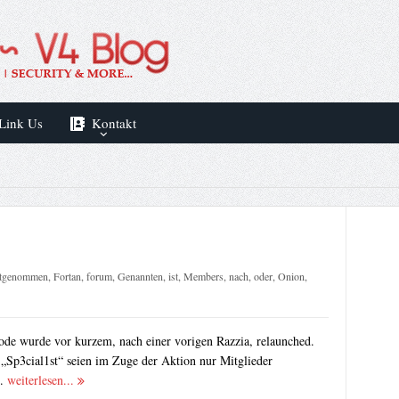
Link Us
Kontakt
tgenommen
,
Fortan
,
forum
,
Genannten
,
ist
,
Members
,
nach
,
oder
,
Onion
,
e wurde vor kurzem, nach einer vorigen Razzia, relaunched.
„Sp3cial1st“ seien im Zuge der Aktion nur Mitglieder
..
weiterlesen...