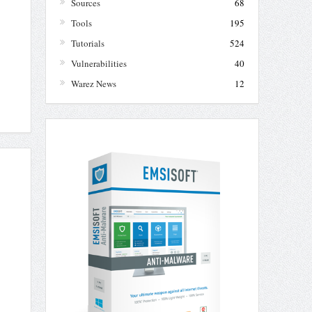
Sources
68
Tools
195
Tutorials
524
Vulnerabilities
40
Warez News
12