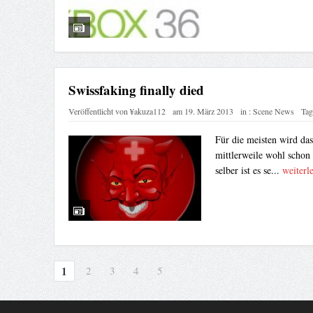
Swissfaking finally died
Veröffentlicht von
¥akuza112
am
19. März 2013
in :
Scene News
Tag
Für die meisten wird da
mittlerweile wohl schon 
selber ist es se...
weiterl
1
2
3
4
5