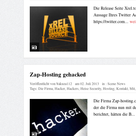
Die Release Seite Xrel.t
Aussage Ihres Twitter Ac
https://twitter.com...
wei
Zap-Hosting gehacked
Veröffentlicht von
¥akuza112
am
02. Juli 2013
in :
Scene News
Tags:
Die Firma
,
Hacker
,
Hackers
,
Heise Security
,
Hosting
,
Kontakt
,
Mit
Die Firma Zap-hosting.c
der die Firma nun mit d
berichtet, hätten die B..