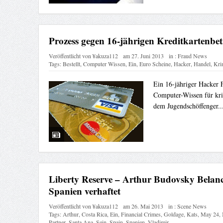
Prozess gegen 16-jährigen Kreditkartenbe
Veröffentlicht von
¥akuza112
am
27. Juni 2013
in :
Fraud News
Tags:
Bestellt
,
Computer Wissen
,
Ein
,
Euro Scheine
,
Hacker
,
Handel
,
Kri
Ein 16-jähriger Hacker F
Computer-Wissen für kri
dem Jugendschöffenger..
Liberty Reserve – Arthur Budovsky Belan
Spanien verhaftet
Veröffentlicht von
¥akuza112
am
26. Mai 2013
in :
Scene News
Tags:
Arthur
,
Costa Rica
,
Ein
,
Financial Crimes
,
Goldage
,
Kats
,
May 24
,
Partner
,
Santa Ana
,
Sein
,
Spain
,
Spanien
,
Vladimir