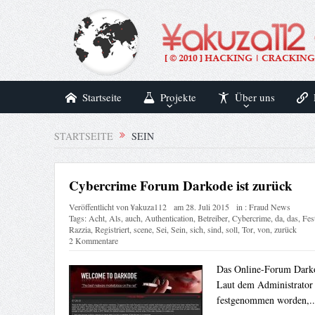
Startseite
Projekte
Über uns
STARTSEITE
SEIN
Cybercrime Forum Darkode ist zurück
Veröffentlicht von
¥akuza112
am
28. Juli 2015
in :
Fraud News
Tags:
Acht
,
Als
,
auch
,
Authentication
,
Betreiber
,
Cybercrime
,
da
,
das
,
Fes
Razzia
,
Registriert
,
scene
,
Sei
,
Sein
,
sich
,
sind
,
soll
,
Tor
,
von
,
zurück
2 Kommentare
Das Online-Forum Darkod
Laut dem Administrator 
festgenommen worden,.