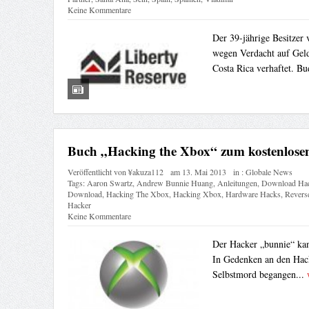
Keine Kommentare
Der 39-jährige Besitzer
wegen Verdacht auf Geld
Costa Rica verhaftet. Bu
Buch „Hacking the Xbox“ zum kostenlos
Veröffentlicht von
¥akuza112
am
13. Mai 2013
in :
Globale News
Tags:
Aaron Swartz
,
Andrew Bunnie Huang
,
Anleitungen
,
Download Ha
Download
,
Hacking The Xbox
,
Hacking Xbox
,
Hardware Hacks
,
Revers
Hacker
Keine Kommentare
Der Hacker „bunnie“ ka
In Gedenken an den Hack
Selbstmord begangen...