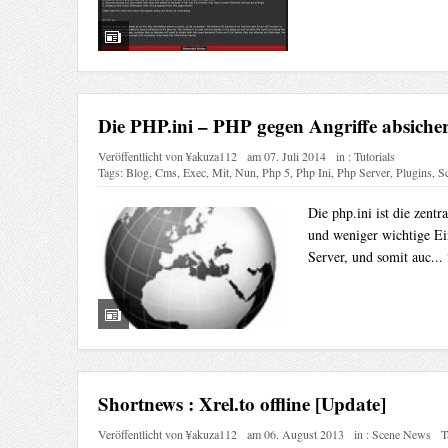
Die PHP.ini – PHP gegen Angriffe absiche
Veröffentlicht von
¥akuza112
am
07. Juli 2014
in :
Tutorials
Tags:
Blog
,
Cms
,
Exec
,
Mit
,
Nun
,
Php 5
,
Php Ini
,
Php Server
,
Plugins
,
Sc
Die php.ini ist die zent
und weniger wichtige E
Server, und somit auc...
Shortnews : Xrel.to offline [Update]
Veröffentlicht von
¥akuza112
am
06. August 2013
in :
Scene News
T