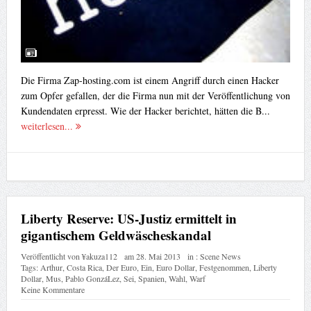
Die Firma Zap-hosting.com ist einem Angriff durch einen Hacker
zum Opfer gefallen, der die Firma nun mit der Veröffentlichung von
Kundendaten erpresst. Wie der Hacker berichtet, hätten die B...
weiterlesen...
Liberty Reserve: US-Justiz ermittelt in
gigantischem Geldwäscheskandal
Veröffentlicht von
¥akuza112
am
28. Mai 2013
in :
Scene News
Tags:
Arthur
,
Costa Rica
,
Der Euro
,
Ein
,
Euro Dollar
,
Festgenommen
,
Liberty
Dollar
,
Mus
,
Pablo GonzáLez
,
Sei
,
Spanien
,
Wahl
,
Warf
Keine Kommentare