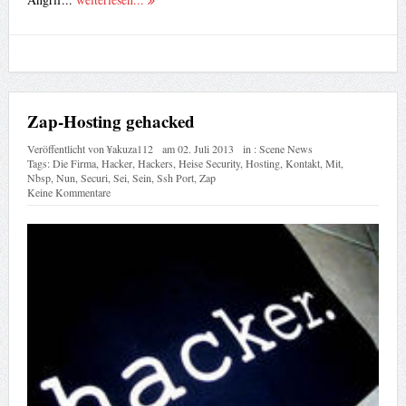
Zap-Hosting gehacked
Veröffentlicht von
¥akuza112
am
02. Juli 2013
in :
Scene News
Tags:
Die Firma
,
Hacker
,
Hackers
,
Heise Security
,
Hosting
,
Kontakt
,
Mit
,
Nbsp
,
Nun
,
Securi
,
Sei
,
Sein
,
Ssh Port
,
Zap
Keine Kommentare