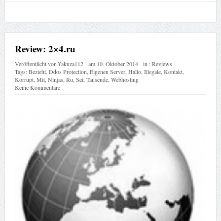
Review: 2×4.ru
Veröffentlicht von
¥akuza112
am
10. Oktober 2014
in :
Reviews
Tags:
Bezieht
,
Ddos Protection
,
Eigenen Server
,
Hallo
,
Illegale
,
Kontakt
,
Korrupt
,
Mit
,
Ninjas
,
Ru
,
Sei
,
Tausende
,
Webhosting
Keine Kommentare