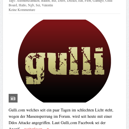
Tags:
Aufmerksamkeit
,
Baden
,
Biz
,
Ddos
,
Deckel
,
Ein
,
Flott
,
Gamigo
,
Gulli
Board
,
Hallo
,
Ngb
,
Sei
,
Valentin
Keine Kommentare
Gulli.com welches seit ein paar Tagen im schlechten Licht steht,
wegen der Massensperrung im Forum. wird seit heute mit einer
Ddos Attacke angegriffen. Laut Gulli,com Facebook sei der
Angrif...
weiterlesen...