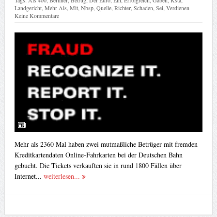
Landgericht
,
Mehr Als
,
Mit
,
Nbsp
,
Quelle
,
Richter
,
Schaden
,
Sei
,
Verdienen
Keine Kommentare
Mehr als 2360 Mal haben zwei mutmaßliche Betrüger mit fremden
Kreditkartendaten Online-Fahrkarten bei der Deutschen Bahn
gebucht. Die Tickets verkauften sie in rund 1800 Fällen über
Internet...
weiterlesen...