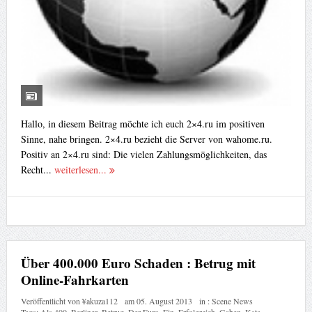
Hallo, in diesem Beitrag möchte ich euch 2×4.ru im positiven
Sinne, nahe bringen. 2×4.ru bezieht die Server von wahome.ru.
Positiv an 2×4.ru sind: Die vielen Zahlungsmöglichkeiten, das
Recht...
weiterlesen...
Über 400.000 Euro Schaden : Betrug mit
Online-Fahrkarten
Veröffentlicht von
¥akuza112
am
05. August 2013
in :
Scene News
Tags:
Als 400
,
Berliner
,
Betrug
,
Der Euro
,
Ein
,
Erfolgreich
,
Gaben
,
Ksta
,