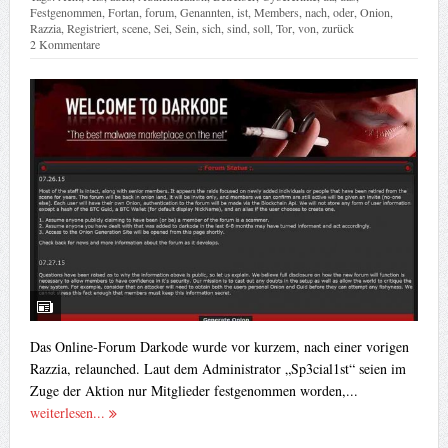
Festgenommen
,
Fortan
,
forum
,
Genannten
,
ist
,
Members
,
nach
,
oder
,
Onion
,
Razzia
,
Registriert
,
scene
,
Sei
,
Sein
,
sich
,
sind
,
soll
,
Tor
,
von
,
zurück
2 Kommentare
Das Online-Forum Darkode wurde vor kurzem, nach einer vorigen
Razzia, relaunched. Laut dem Administrator „Sp3cial1st“ seien im
Zuge der Aktion nur Mitglieder festgenommen worden,...
weiterlesen...