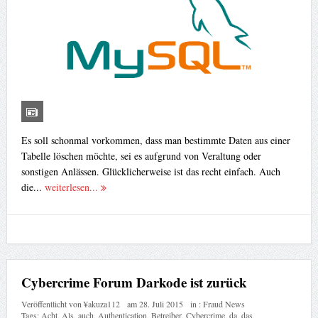
Es soll schonmal vorkommen, dass man bestimmte Daten aus einer
Tabelle löschen möchte, sei es aufgrund von Veraltung oder
sonstigen Anlässen. Glücklicherweise ist das recht einfach. Auch
die...
weiterlesen...
Cybercrime Forum Darkode ist zurück
Veröffentlicht von
¥akuza112
am
28. Juli 2015
in :
Fraud News
Tags:
Acht
,
Als
,
auch
,
Authentication
,
Betreiber
,
Cybercrime
,
da
,
das
,