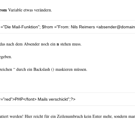
from
Variable etwas verändern.
 
=
"Die Mail-Funktion"
;
 $from 
=
"From: Nils Reimers <
absender@domain
n
, das nach dem Absender noch ein
stehen muss.
egeben.
eichen “ durch ein Backslash () maskieren müssen.
r="
red
">PHP</font> Mails verschickt"
;
?>
tiert werden! Hier reicht für ein Zeilenumbruch kein Enter mehr, sondern ma