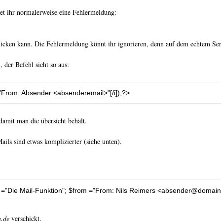
et ihr normalerweise eine Fehlermeldung:
cken kann. Die Fehlermeldung könnt ihr ignorieren, denn auf dem echtem Server
 der Befehl sieht so aus:
"From: Absender <absenderemail>"
[/
i
]);
?>
 damit man die übersicht behält.
ils sind etwas komplizierter (siehe unten).
 
=
"Die Mail-Funktion"
;
 $from 
=
"From: Nils Reimers <
absender@domain
.de
verschickt.