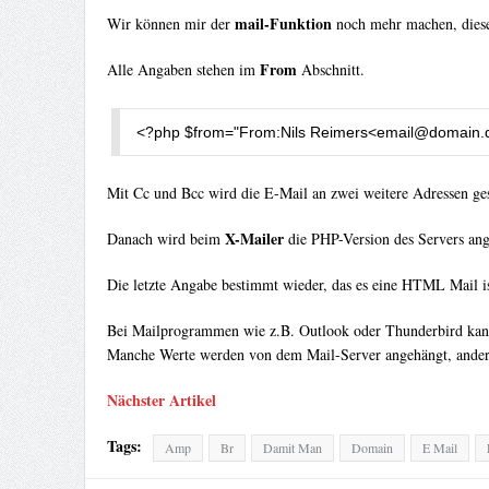
mail-Funktion
Wir können mir der
noch mehr machen, diese
From
Alle Angaben stehen im
Abschnitt.
<?
php $from
=
"From:Nils Reimers<
email@domain.
Mit Cc und Bcc wird die E-Mail an zwei weitere Adressen ge
X-Mailer
Danach wird beim
die PHP-Version des Servers an
Die letzte Angabe bestimmt wieder, das es eine HTML Mail is
Bei Mailprogrammen wie z.B. Outlook oder Thunderbird kann m
Manche Werte werden von dem Mail-Server angehängt, andere
Nächster Artikel
Tags:
Amp
Br
Damit Man
Domain
E Mail