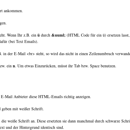
fort ankommen.
gen.
ü
&uuml;
teht. Wenn Ihr z.B. ein
durch
(HTML Code für ein ü) ersetzen lasst, 
für (bei Text Emails).
n der E-Mail <br> steht, so wird das nicht in einen Zeilenumbruch verwandel
n
bzw. ein
. Um etwas Einzurücken, müsst ihr Tab bzw. Space benutzen.
d E-Mail Anbieter diese HTML-Emails richtig anzeigen.
geben mit weißer Schrift.
 die weiße Schrift an. Diese ersetzten sie dann manchmal durch schwarze Schr
xt und der Hintergrund identisch sind.