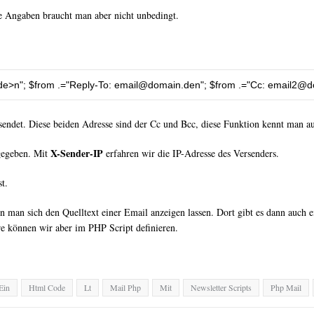
 Angaben braucht man aber nicht unbedingt.
de
>n"
;
 $from 
.=
"Reply-To: 
email@domain.den
"
;
 $from 
.=
"Cc: 
email2@d
sendet. Diese beiden Adresse sind der Cc und Bcc, diese Funktion kennt man a
X-Sender-IP
gegeben. Mit
erfahren wir die IP-Adresse des Versenders.
t.
an sich den Quelltext einer Email anzeigen lassen. Dort gibt es dann auch ei
 können wir aber im PHP Script definieren.
Ein
Html Code
Lt
Mail Php
Mit
Newsletter Scripts
Php Mail