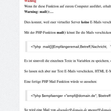
Wichtig
Wenn ihr diese Funktion auf eurem Computer ausführt, erhalt
Warning: mail():…
keine
Dies kommt, weil euer virtueller Server
E-Mails verschi
mail()
Mit der PHP-Funktion
könnt Ihr die Mails verschicken,
<?
php  mail
([
i
]
Empf
ä
ngeremail
,
Betreff
,
Nachricht
,
Es ist sinnvoll die einzelnen Texte in Variablen zu speichern,
So lassen sich aber nur Text E-Mails verschicken, HTML E-Ma
Eine fertige PHP Mail Funktion würde so aussehen:
<?
php $empfaenger 
=
"
empf@domain.de
"
;
 $betreff
So wird eine Mail von
absender@domain.de
an
empf@domain