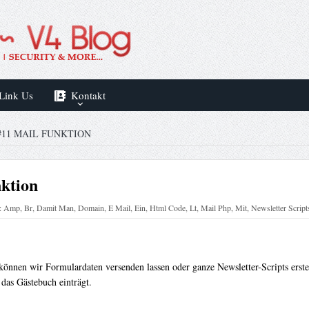
Link Us
Kontakt
#11 MAIL FUNKTION
ktion
:
Amp
,
Br
,
Damit Man
,
Domain
,
E Mail
,
Ein
,
Html Code
,
Lt
,
Mail Php
,
Mit
,
Newsletter Script
können wir Formulardaten versenden lassen oder ganze Newsletter-Scripts erste
 das Gästebuch einträgt.