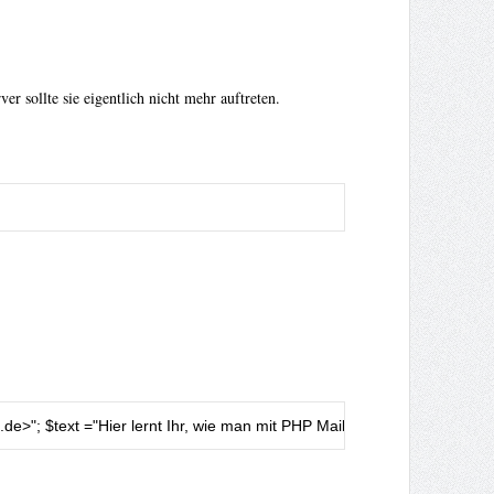
 sollte sie eigentlich nicht mehr auftreten.
.de
>"
;
 $text 
=
"Hier lernt Ihr, wie man mit PHP Mails verschickt"
;
 mail
(
$e