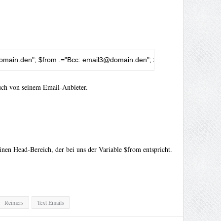
omain.den
"
;
 $from 
.=
"Bcc: 
email3@domain.den
"
;
 $from 
.=
"X-Mailer: PH
uch von seinem Email-Anbieter.
nen Head-Bereich, der bei uns der Variable $from entspricht.
Reimers
Text Emails