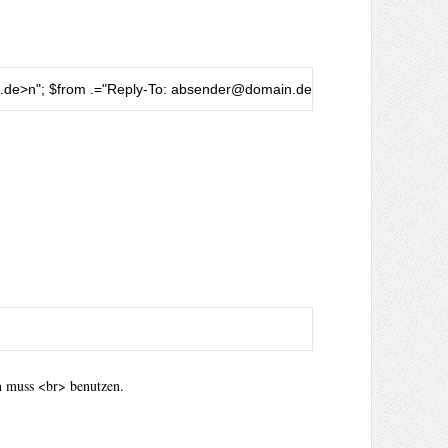
.de
>n"
;
 $from 
.=
"Reply-To: 
absender@domain.den
"
;
 $from 
.=
"Content-
n muss <br> benutzen.