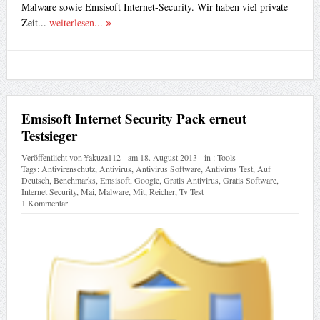
Malware sowie Emsisoft Internet-Security. Wir haben viel private
Zeit...
weiterlesen...
Emsisoft Internet Security Pack erneut
Testsieger
Veröffentlicht von
¥akuza112
am
18. August 2013
in :
Tools
Tags:
Antivirenschutz
,
Antivirus
,
Antivirus Software
,
Antivirus Test
,
Auf
Deutsch
,
Benchmarks
,
Emsisoft
,
Google
,
Gratis Antivirus
,
Gratis Software
,
Internet Security
,
Mai
,
Malware
,
Mit
,
Reicher
,
Tv Test
1 Kommentar