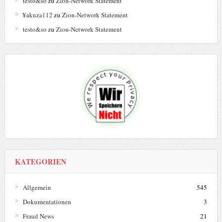
testo&so
zu
Zion-Network Statement
¥akuza112
zu
Zion-Network Statement
testo&so
zu
Zion-Network Statement
KATEGORIEN
Allgemein
545
Dokumentationen
3
Fraud News
21