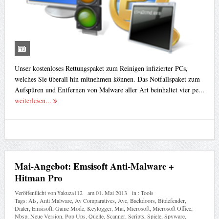
Unser kostenloses Rettungspaket zum Reinigen infizierter PCs,
welches Sie überall hin mitnehmen können. Das Notfallspaket zum
Aufspüren und Entfernen von Malware aller Art beinhaltet vier pe...
weiterlesen...
Mai-Angebot: Emsisoft Anti-Malware +
Hitman Pro
Veröffentlicht von
¥akuza112
am
01. Mai 2013
in :
Tools
Tags:
Als
,
Anti Malware
,
Av Comparatives
,
Avc
,
Backdoors
,
Bitdefender
,
Dialer
,
Emsisoft
,
Game Mode
,
Keylogger
,
Mai
,
Microsoft
,
Microsoft Office
,
Nbsp
,
Neue Version
,
Pop Ups
,
Quelle
,
Scanner
,
Scripts
,
Spiele
,
Spyware
,