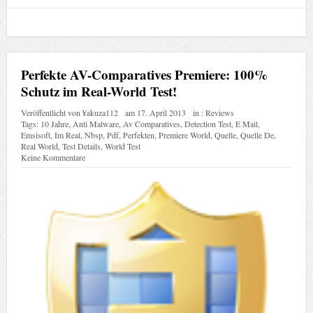
Perfekte AV-Comparatives Premiere: 100%
Schutz im Real-World Test!
Veröffentlicht von
¥akuza112
am
17. April 2013
in :
Reviews
Tags:
10 Jahre
,
Anti Malware
,
Av Comparatives
,
Detection Test
,
E Mail
,
Emsisoft
,
Im Real
,
Nbsp
,
Pdf
,
Perfekten
,
Premiere World
,
Quelle
,
Quelle De
,
Real World
,
Test Details
,
World Test
Keine Kommentare