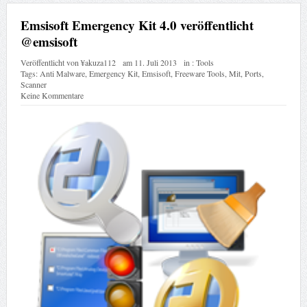
Emsisoft Emergency Kit 4.0 veröffentlicht
@emsisoft
Veröffentlicht von
¥akuza112
am
11. Juli 2013
in :
Tools
Tags:
Anti Malware
,
Emergency Kit
,
Emsisoft
,
Freeware Tools
,
Mit
,
Ports
,
Scanner
Keine Kommentare