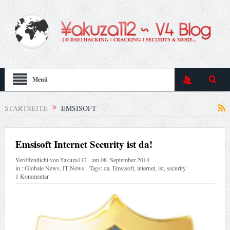
Menü
STARTSEITE
EMSISOFT
Emsisoft Internet Security ist da!
Veröffentlicht von
¥akuza112
am
08. September 2014
in :
Globale News
,
IT News
Tags:
da
,
Emsisoft
,
internet
,
ist
,
security
1 Kommentar