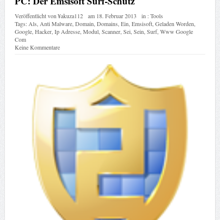
PC: Der Emsisoft Surf-Schutz
Veröffentlicht von
¥akuza112
am
18. Februar 2013
in :
Tools
Tags:
Als
,
Anti Malware
,
Domain
,
Domains
,
Ein
,
Emsisoft
,
Geladen Worden
,
Google
,
Hacker
,
Ip Adresse
,
Modul
,
Scanner
,
Sei
,
Sein
,
Surf
,
Www Google
Com
Keine Kommentare