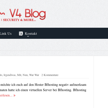
Link Us
Kontakt
lo
,
Irgendwas
,
Mit
,
Nun
,
War War
2 Kommentare
g möchte ich euch auf den Hoster Bfhosting negativ aufmerksam
ten hatte ich einen virtuellen Server bei Bfhosting. Bfhosting
erlesen...