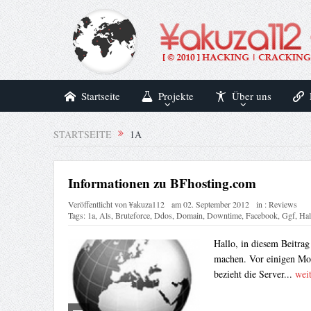
Startseite
Projekte
Über uns
STARTSEITE
1A
Informationen zu BFhosting.com
Veröffentlicht von
¥akuza112
am
02. September 2012
in :
Reviews
Tags:
1a
,
Als
,
Bruteforce
,
Ddos
,
Domain
,
Downtime
,
Facebook
,
Ggf
,
Hal
Hallo, in diesem Beitra
machen. Vor einigen Mona
bezieht die Server...
weit