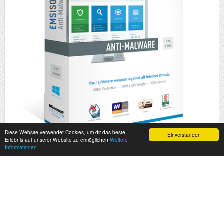
Diese Website verwendet Cookies, um dir das beste
Einverstanden
Erlebnis auf unserer Website zu ermöglichen
Weitere
Informationen
© ¥akuza112 Inc. 2010 - All rights reserved.