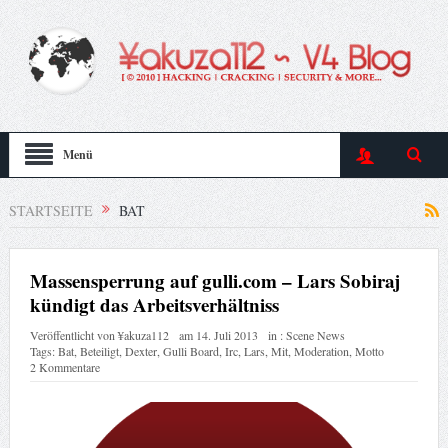
Menü
STARTSEITE
BAT
Massensperrung auf gulli.com – Lars Sobiraj
kündigt das Arbeitsverhältniss
Veröffentlicht von
¥akuza112
am
14. Juli 2013
in :
Scene News
Tags:
Bat
,
Beteiligt
,
Dexter
,
Gulli Board
,
Irc
,
Lars
,
Mit
,
Moderation
,
Motto
2 Kommentare