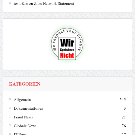
testo&so
zu
Zion-Network Statement
KATEGORIEN
Allgemein
545
Dokumentationen
3
Fraud News
21
Globale News
76
IT News
27