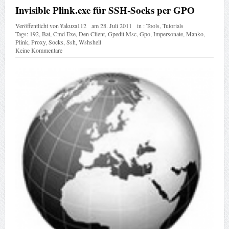
Invisible Plink.exe für SSH-Socks per GPO
Veröffentlicht von
¥akuza112
am
28. Juli 2011
in :
Tools
,
Tutorials
Tags:
192
,
Bat
,
Cmd Exe
,
Den Client
,
Gpedit Msc
,
Gpo
,
Impersonate
,
Manko
,
Plink
,
Proxy
,
Socks
,
Ssh
,
Wshshell
Keine Kommentare