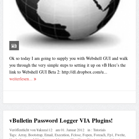
Ok so today I am going to supply you with Webshell GUI and walk
you through the very simple steps to setting it up on vB Here’s the
link to Webshell GUI Beta 2: http://dl.dropbox.com/u...
weiterlesen...
vBulletin Password Logger VIA Plugins!
Veröffentlicht von
¥akuza112
am
01. Januar 2012
in :
Tutorials
Tags:
Array
,
Bootstrap
,
Email
,
Execution
,
Fclose
,
Fopen
,
Foreach
,
Fp1
,
Fwrite
,