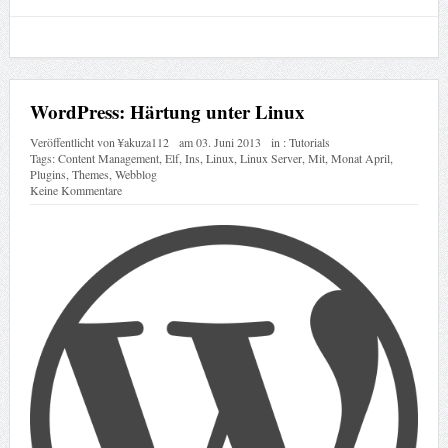
WordPress: Härtung unter Linux
Veröffentlicht von
¥akuza112
am
03. Juni 2013
in :
Tutorials
Tags:
Content Management
,
Elf
,
Ins
,
Linux
,
Linux Server
,
Mit
,
Monat April
,
Plugins
,
Themes
,
Webblog
Keine Kommentare