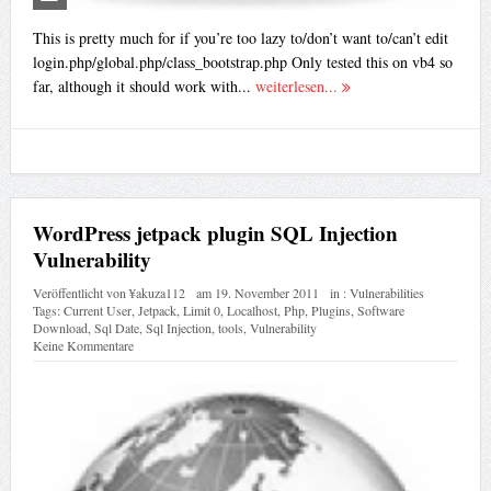
This is pretty much for if you’re too lazy to/don’t want to/can’t edit
login.php/global.php/class_bootstrap.php Only tested this on vb4 so
far, although it should work with...
weiterlesen...
WordPress jetpack plugin SQL Injection
Vulnerability
Veröffentlicht von
¥akuza112
am
19. November 2011
in :
Vulnerabilities
Tags:
Current User
,
Jetpack
,
Limit 0
,
Localhost
,
Php
,
Plugins
,
Software
Download
,
Sql Date
,
Sql Injection
,
tools
,
Vulnerability
Keine Kommentare