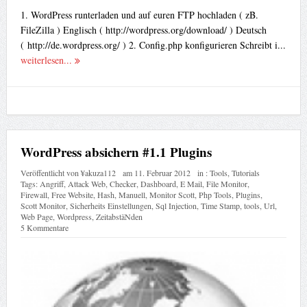
1. WordPress runterladen und auf euren FTP hochladen ( zB.
FileZilla ) Englisch ( http://wordpress.org/download/ ) Deutsch
( http://de.wordpress.org/ ) 2. Config.php konfigurieren Schreibt i...
weiterlesen...
WordPress absichern #1.1 Plugins
Veröffentlicht von
¥akuza112
am
11. Februar 2012
in :
Tools
,
Tutorials
Tags:
Angriff
,
Attack Web
,
Checker
,
Dashboard
,
E Mail
,
File Monitor
,
Firewall
,
Free Website
,
Hash
,
Manuell
,
Monitor Scott
,
Php Tools
,
Plugins
,
Scott Monitor
,
Sicherheits Einstellungen
,
Sql Injection
,
Time Stamp
,
tools
,
Url
,
Web Page
,
Wordpress
,
ZeitabstäNden
5 Kommentare