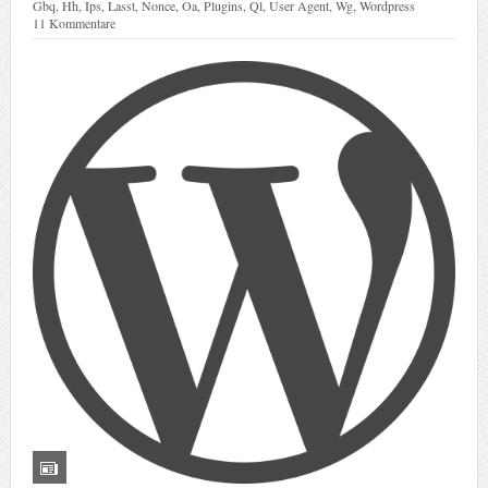
Gbq
,
Hh
,
Ips
,
Lasst
,
Nonce
,
Oa
,
Plugins
,
Ql
,
User Agent
,
Wg
,
Wordpress
11 Kommentare