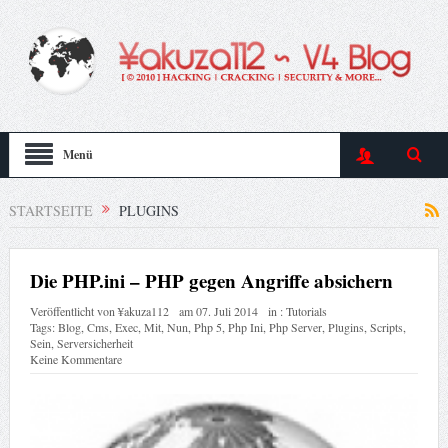
Menü
STARTSEITE
PLUGINS
Die PHP.ini – PHP gegen Angriffe absichern
Veröffentlicht von
¥akuza112
am
07. Juli 2014
in :
Tutorials
Tags:
Blog
,
Cms
,
Exec
,
Mit
,
Nun
,
Php 5
,
Php Ini
,
Php Server
,
Plugins
,
Scripts
,
Sein
,
Serversicherheit
Keine Kommentare