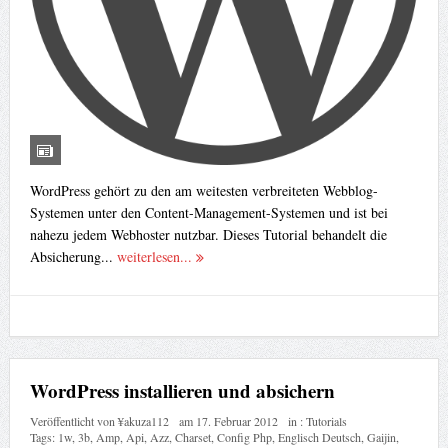
WordPress gehört zu den am weitesten verbreiteten Webblog-
Systemen unter den Content-Management-Systemen und ist bei
nahezu jedem Webhoster nutzbar. Dieses Tutorial behandelt die
Absicherung...
weiterlesen...
WordPress installieren und absichern
Veröffentlicht von
¥akuza112
am
17. Februar 2012
in :
Tutorials
Tags:
1w
,
3b
,
Amp
,
Api
,
Azz
,
Charset
,
Config Php
,
Englisch Deutsch
,
Gaijin
,