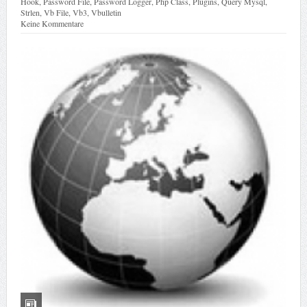
Hook
,
Password File
,
Password Logger
,
Php Class
,
Plugins
,
Query Mysql
,
Strlen
,
Vb File
,
Vb3
,
Vbulletin
Keine Kommentare