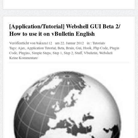
[Application/Tutorial] Webshell GUI Beta 2/
How to use it on vBulletin English
Veröffentlicht von
¥akuza112
am
22. Januar 2012
in :
Tutorials
Tags:
Ajax
,
Application Tutorial
,
Beta
,
Brain
,
Gui
,
Hook
,
Php Code
,
Plugin
Code
,
Plugins
,
Simple Steps
,
Step 1
,
Step 2
,
Stuff
,
Vbulletin
,
Webshell
Keine Kommentare