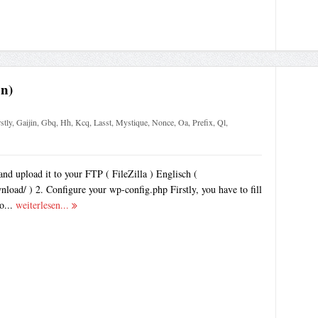
on)
stly
,
Gaijin
,
Gbq
,
Hh
,
Kcq
,
Lasst
,
Mystique
,
Nonce
,
Oa
,
Prefix
,
Ql
,
d upload it to your FTP ( FileZilla ) Englisch (
nload/ ) 2. Configure your wp-config.php Firstly, you have to fill
o...
weiterlesen...