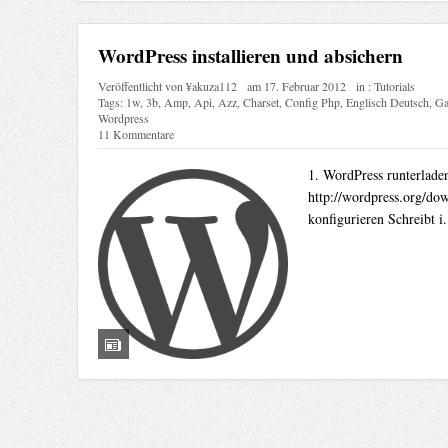
WordPress installieren und absichern
Veröffentlicht von
¥akuza112
am
17. Februar 2012
in :
Tutorials
Tags:
1w
,
3b
,
Amp
,
Api
,
Azz
,
Charset
,
Config Php
,
Englisch Deutsch
,
Ga
Wordpress
11 Kommentare
1. WordPress runterladen
http://wordpress.org/dow
konfigurieren Schreibt i.