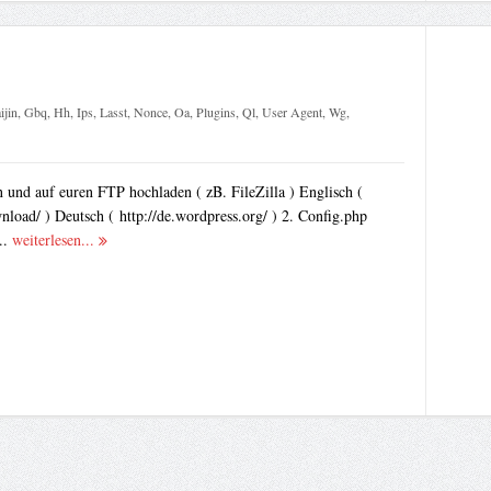
ijin
,
Gbq
,
Hh
,
Ips
,
Lasst
,
Nonce
,
Oa
,
Plugins
,
Ql
,
User Agent
,
Wg
,
 und auf euren FTP hochladen ( zB. FileZilla ) Englisch (
nload/ ) Deutsch ( http://de.wordpress.org/ ) 2. Config.php
..
weiterlesen...