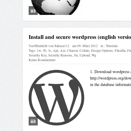
Install and secure wordpress (english versi
Veröffentlicht von
¥akuza112
am
09. März 2012
in :
Tutorials
Tags:
1w
,
3b
,
3c
,
Api
,
Azz
,
Charset
,
Collate
,
Design Options
,
Filezilla
,
Fir
Security Key
,
Security Reasons
,
Sn
,
Upload
,
Wg
Keine Kommentare
1. Download wordpress an
http://wordpress.org/dow
in the database informati