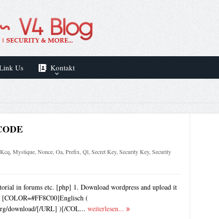
Link Us
Kontakt
BBCODE
Kcq
,
Mystique
,
Nonce
,
Oa
,
Prefix
,
Ql
,
Secret Key
,
Security Key
,
Security
tutorial in forums etc. [php] 1. Download wordpress and upload it
a ) [COLOR=#FF8C00]Englisch (
org/download/[/URL] )[/COL...
weiterlesen...