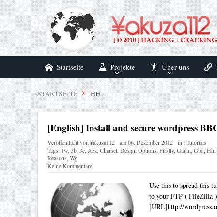
Startseite
Projekte
Über uns
STARTSEITE
HH
[English] Install and secure wordpress 
Veröffentlicht von
¥akuza112
am
06. Dezember 2012
in :
Tutorials
Tags:
1w
,
3b
,
3c
,
Azz
,
Charset
,
Design Options
,
Firstly
,
Gaijin
,
Gbq
,
Hh
,
Reasons
,
Wg
Keine Kommentare
Use this to spread this 
to your FTP ( FileZill
[URL]http://wordpress.